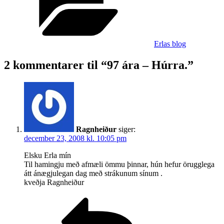
Húrra.
Erlas blog
2 kommentarer til “97 ára – Húrra.”
Ragnheiður
siger:
december 23, 2008 kl. 10:05 pm
Elsku Erla mín
Til hamingju með afmæli ömmu þinnar, hún hefur örugglega
átt ánægjulegan dag með strákunum sínum .
kveðja Ragnheiður