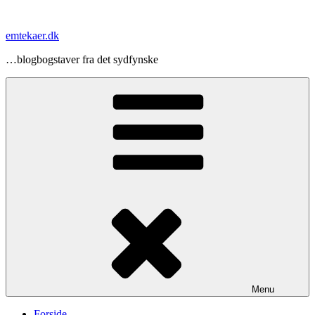
Videre
til
emtekaer.dk
indhold
…blogbogstaver fra det sydfynske
Menu
Forside