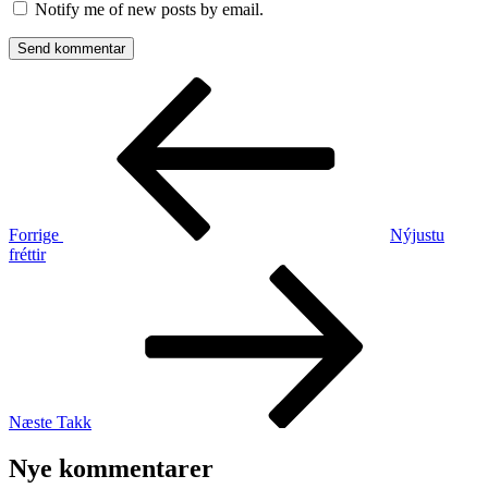
Notify me of new posts by email.
Indlægsnavigation
Forrige
indlæg
Forrige
Nýjustu
fréttir
Næste
indlæg
Næste
Takk
Nye kommentarer