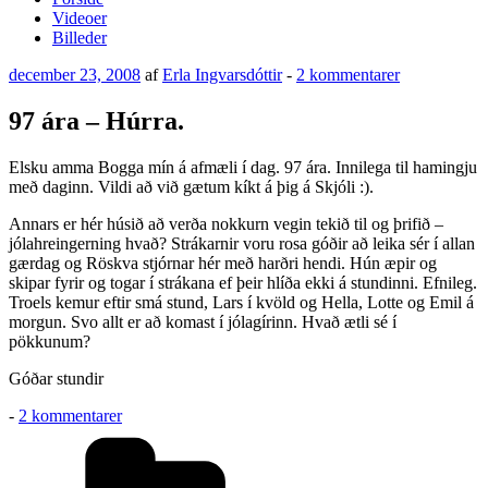
Videoer
Billeder
Udgivet
til
december 23, 2008
af
Erla Ingvarsdóttir
-
2 kommentarer
den
97
ára
97 ára – Húrra.
–
Húrra.
Elsku amma Bogga mín á afmæli í dag. 97 ára. Innilega til hamingju
með daginn. Vildi að við gætum kíkt á þig á Skjóli :).
Annars er hér húsið að verða nokkurn vegin tekið til og þrifið –
jólahreingerning hvað? Strákarnir voru rosa góðir að leika sér í allan
gærdag og Röskva stjórnar hér með harðri hendi. Hún æpir og
skipar fyrir og togar í strákana ef þeir hlíða ekki á stundinni. Efnileg.
Troels kemur eftir smá stund, Lars í kvöld og Hella, Lotte og Emil á
morgun. Svo allt er að komast í jólagírinn. Hvað ætli sé í
pökkunum?
Góðar stundir
til
-
2 kommentarer
97
Kategorier
ára
–