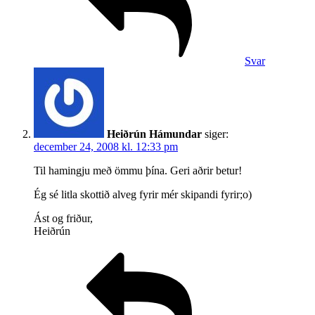
Svar
Heiðrún Hámundar
siger:
december 24, 2008 kl. 12:33 pm
Til hamingju með ömmu þína. Geri aðrir betur!
Ég sé litla skottið alveg fyrir mér skipandi fyrir;o)
Ást og friður,
Heiðrún