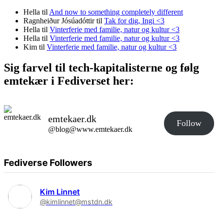
Hella
til
And now to something completely different
Ragnheiður Jósúadóttir
til
Tak for dig, Ingi <3
Hella
til
Vinterferie med familie, natur og kultur <3
Hella
til
Vinterferie med familie, natur og kultur <3
Kim
til
Vinterferie med familie, natur og kultur <3
Sig farvel til tech-kapitalisterne og følg
emtekær i Fediverset her:
emtekaer.dk
Follow
@blog@www.emtekaer.dk
Fediverse Followers
Kim Linnet
@kimlinnet@mstdn.dk