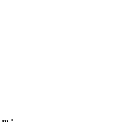
et med
*