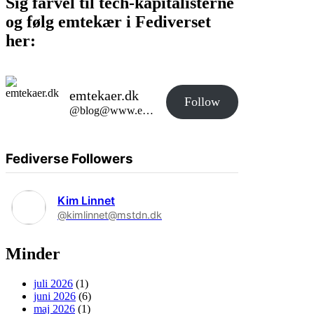
Sig farvel til tech-kapitalisterne
og følg emtekær i Fediverset
her:
emtekaer.dk
Follow
@blog@www.emtekaer.dk
Fediverse Followers
Kim Linnet
@kimlinnet@mstdn.dk
Minder
juli 2026
(1)
juni 2026
(6)
maj 2026
(1)