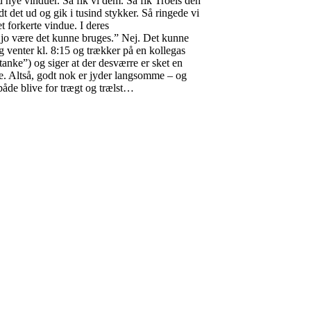
 nye vinduer. Så fik vi dem. Så fik Troels den
t det ud og gik i tusind stykker. Så ringede vi
 forkerte vindue. I deres
 jo være det kunne bruges.” Nej. Det kunne
og venter kl. 8:15 og trækker på en kollegas
nke”) og siger at der desværre er sket en
ndue. Altså, godt nok er jyder langsomme – og
 både blive for trægt og trælst…