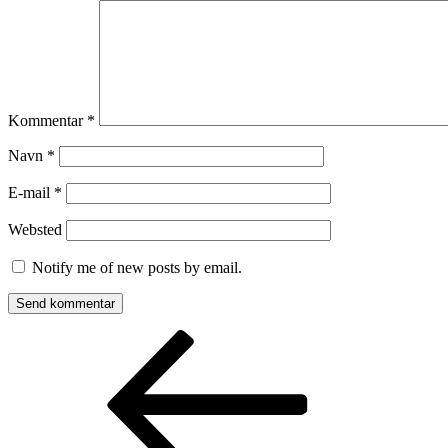
Kommentar
*
Navn
*
E-mail
*
Websted
Notify me of new posts by email.
Indlægsnavigation
Forrige
indlæg