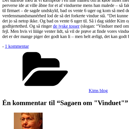
Det startede med at vi kæmpede i en lille måned om at købe huset med
perverse ide at ville åbne for et af vinduerne mens han malede – så fald
til firmaet – de sagde undskyld, bad os vente 6 uger og kom så med det
verdensmandsmanérhed lod de så det forkerte vindue stå. “Det kunne
det jo så netop ikke. Og bad os vente 6 uger til. Så i dag sidder Kim 
godhjertethed. Og så ringer
de jyske tosser
(slogan: “Vinduer med omta
fejl. Men hvis vi liiiige venter lidt, så vil de prøve at finde vores vi
det er der mange piger der godt kan li – men helt ærligt, det kan godt
til
-
1 kommentar
Sagaen
Kategorier
om
"Vinduet"
Kims blog
Én kommentar til “Sagaen om "Vinduet"”