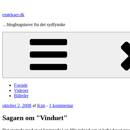
Videre
til
emtekaer.dk
indhold
…blogbogstaver fra det sydfynske
Forside
Videoer
Billeder
Udgivet
til
oktober 2, 2008
af
Kim
-
1 kommentar
den
Sagaen
om
Sagaen om "Vinduet"
"Vinduet"