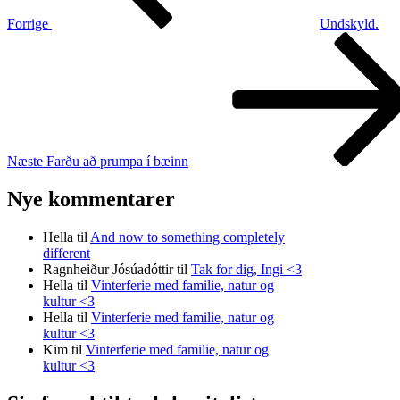
Forrige
Undskyld.
Næste
indlæg
Næste
Farðu að prumpa í bæinn
Nye kommentarer
Hella
til
And now to something completely
different
Ragnheiður Jósúadóttir
til
Tak for dig, Ingi <3
Hella
til
Vinterferie med familie, natur og
kultur <3
Hella
til
Vinterferie med familie, natur og
kultur <3
Kim
til
Vinterferie med familie, natur og
kultur <3