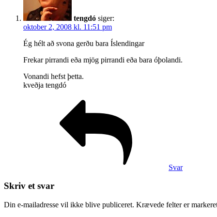
tengdó
siger:
oktober 2, 2008 kl. 11:51 pm
Ég hélt að svona gerðu bara Íslendingar
Frekar pirrandi eða mjög pirrandi eða bara óþolandi.
Vonandi hefst þetta.
kveðja tengdó
Svar
Skriv et svar
Din e-mailadresse vil ikke blive publiceret.
Krævede felter er marker