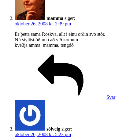
mamma
siger:
oktober 26, 2008 kl. 2:39 pm
Er þetta sama Röskva, allt í einu orðin svo stór.
Nú styttist óðum í að við komum.
kveðja amma, mamma, tengdó
Svar
sólveig
siger:
oktober 26, 2008 kl. 5:23 pm