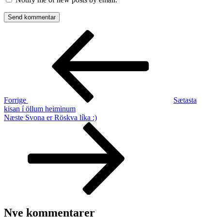
Indlægsnavigation
Forrige
indlæg
Forrige
Sætasta
kisan í öllum heiminum
Næste
Næste
Svona er Röskva líka :)
indlæg
Nye kommentarer