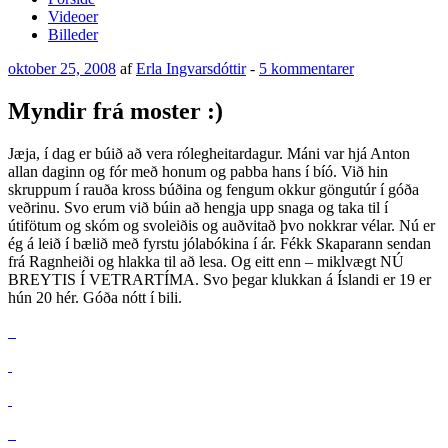
Videoer
Billeder
Udgivet
til
oktober 25, 2008
af
Erla Ingvarsdóttir
-
5 kommentarer
den
Myndir
frá
Myndir frá moster :)
moster
:)
Jæja, í dag er búið að vera rólegheitardagur. Máni var hjá Anton
allan daginn og fór með honum og pabba hans í bíó. Við hin
skruppum í rauða kross búðina og fengum okkur göngutúr í góða
veðrinu. Svo erum við búin að hengja upp snaga og taka til í
útifötum og skóm og svoleiðis og auðvitað þvo nokkrar vélar. Nú er
ég á leið í bælið með fyrstu jólabókina í ár. Fékk Skaparann sendan
frá Ragnheiði og hlakka til að lesa. Og eitt enn – miklvægt NÚ
BREYTIS Í VETRARTÍMA. Svo þegar klukkan á Íslandi er 19 er
hún 20 hér. Góða nótt í bili.