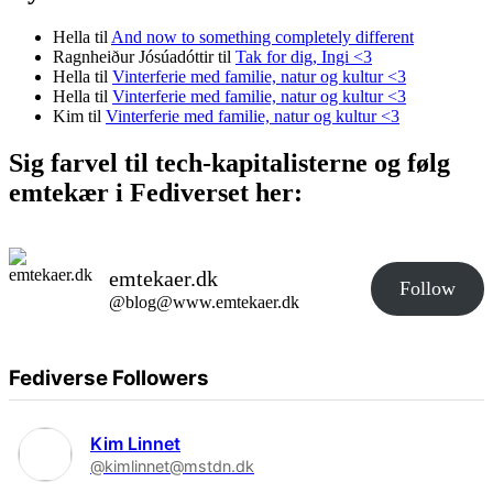
Hella
til
And now to something completely different
Ragnheiður Jósúadóttir
til
Tak for dig, Ingi <3
Hella
til
Vinterferie med familie, natur og kultur <3
Hella
til
Vinterferie med familie, natur og kultur <3
Kim
til
Vinterferie med familie, natur og kultur <3
Sig farvel til tech-kapitalisterne og følg
emtekær i Fediverset her:
emtekaer.dk
Follow
@blog@www.emtekaer.dk
Fediverse Followers
Kim Linnet
@kimlinnet@mstdn.dk