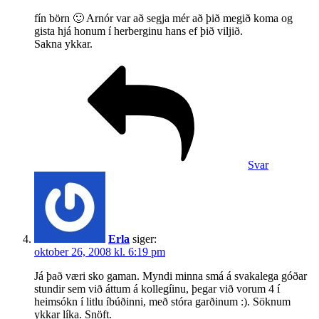
fín börn 🙂 Arnór var að segja mér að þið megið koma og
gista hjá honum í herberginu hans ef þið viljið.
Sakna ykkar.
Svar
Erla
siger:
oktober 26, 2008 kl. 6:19 pm
Já það væri sko gaman. Myndi minna smá á svakalega góðar
stundir sem við áttum á kollegíinu, þegar við vorum 4 í
heimsókn í litlu íbúðinni, með stóra garðinum :). Söknum
ykkar líka. Snöft.