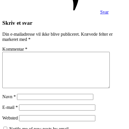
Svar
Skriv et svar
Din e-mailadresse vil ikke blive publiceret.
Krævede felter er
markeret med
*
Kommentar
*
Navn
*
E-mail
*
Websted
Notify me of new posts by email.