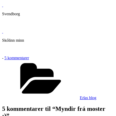
Svendborg
Skólinn minn
til
-
5 kommentarer
Myndir
Kategorier
frá
moster
:)
Erlas blog
5 kommentarer til “Myndir frá moster
:)”