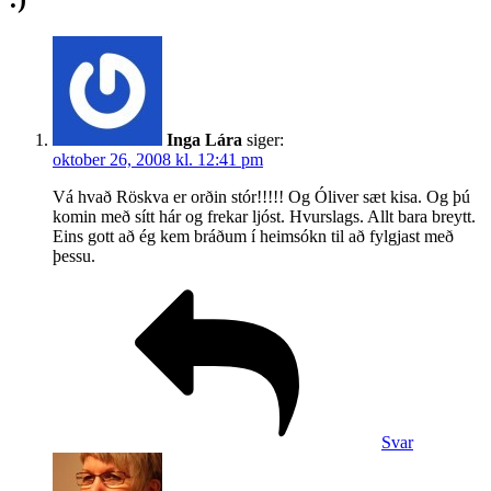
Inga Lára
siger:
oktober 26, 2008 kl. 12:41 pm
Vá hvað Röskva er orðin stór!!!!! Og Óliver sæt kisa. Og þú
komin með sítt hár og frekar ljóst. Hvurslags. Allt bara breytt.
Eins gott að ég kem bráðum í heimsókn til að fylgjast með
þessu.
Svar