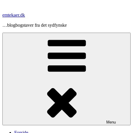
Videre
til
emtekaer.dk
indhold
…blogbogstaver fra det sydfynske
Menu
Forside