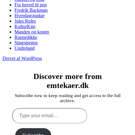
Fra hoved til pen
Fredrik Backman
Hverdagsjunkie
Jules Rules
KulturKim
Manden og konen
Rappedikke
Stinestregen
Undreland
Drevet af WordPress
Discover more from
emtekaer.dk
Subscribe now to keep reading and get access to the full
archive.
Type
your
email…