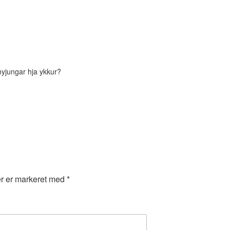
 nyjungar hja ykkur?
er er markeret med
*