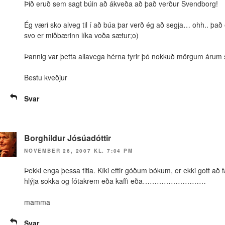
Þið eruð sem sagt búin að ákveða að það verður Svendborg!
Ég væri sko alveg til í að búa þar verð ég að segja… ohh.. það er
svo er miðbærinn líka voða sætur;o)
Þannig var þetta allavega hérna fyrir þó nokkuð mörgum árum 
Bestu kveðjur
Svar
Borghildur Jósúadóttir
NOVEMBER 26, 2007 KL. 7:04 PM
Þekki enga þessa titla. Kíki eftir góðum bókum, er ekki gott a
hlýja sokka og fótakrem eða kaffi eða………………………
mamma
Svar