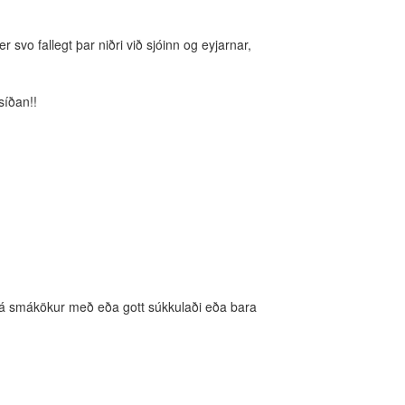
 svo fallegt þar niðri við sjóinn og eyjarnar,
síðan!!
ð fá smákökur með eða gott súkkulaði eða bara