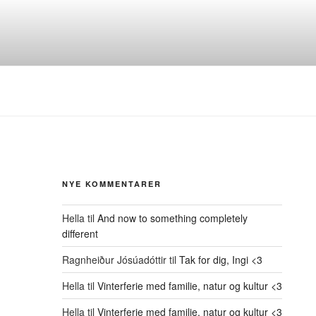
NYE KOMMENTARER
Hella
til
And now to something completely
different
Ragnheiður Jósúadóttir
til
Tak for dig, Ingi <3
Hella
til
Vinterferie med familie, natur og kultur <3
Hella
til
Vinterferie med familie, natur og kultur <3