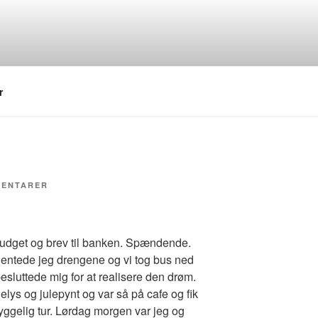
r
TIL
MENTARER
ERLAS
BLOG
udget og brev til banken. Spændende.
hentede jeg drengene og vi tog bus ned
besluttede mig for at realisere den drøm.
elys og julepynt og var så på cafe og fik
ggelig tur. Lørdag morgen var jeg og