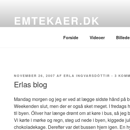
Videre
til
EMTEKAER.DK
indhold
…blogbogstaver fra det sydfynske
Forside
Videoer
Billede
UDGIVET
NOVEMBER 26, 2007
AF
ERLA INGVARSDÓTTIR
-
3 KOM
DEN
Erlas blog
Mandag morgen og jeg er ved at lægge sidste hånd på b
Weekenden slut, men der er også sket meget. I fredags 
til byen. Óliver har længe drømt om at køre i bus, så jeg 
Vi kørte i mørke og regn, steg ud nede i byen, kiggede jul
chokoladekage. Derefter var det bussen hjem igen. En hy