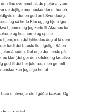
den fine svømmehal, de plejer at være i
er de dejlige mennesker der er her på
ldigvis er der en god en i Svendborg.
passes, og så kørte Kim og jeg hjem igen
kva hjemme og jeg kørte til Akranes for
ætrene og kusinerne og spiste
e hjem, men det lykkedes dog at få dem
der fordi det blæste lidt rigeligt. Så en
l julemåneden. Det er jo den første på
res klar (det gør den kristne og kreative
ig god til det her juleræs, men gør mit
r ønsker kan jeg sige her at
a bara einhverjar eldri góðar bækur. Og
dre cykelstyrt.