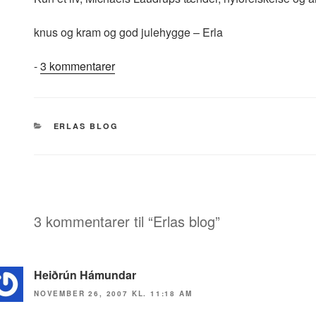
knus og kram og god julehygge – Erla
til
-
3 kommentarer
Erlas
blog
KATEGORIER
ERLAS BLOG
3 kommentarer til “Erlas blog”
Heiðrún Hámundar
NOVEMBER 26, 2007 KL. 11:18 AM