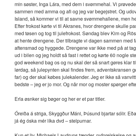
min søster, Inga Lára, med dem i svømmehal. Vi prøvede 
sammen med amma og afi og jeg var begejstret. Og udov
Island, så kommer vi til at savne svømmehallene, men he
Efter frokost kørte vi til Akranes, hvor drengene skulle 
med tøsen og tog til julefrokost. Søndag blev Kim og Rös
at hente drengene. Der tilbragte vi dagen sammen med f
aftensmad og hyggede. Drengene var ikke med på at tag
ud i bilen og jeg holdt så fast i rettet og kørte 60 nogle ste
god weekend bag os og nu skal der så snart gøres klar ti
lørdag, så julepynten skal findes frem, adventskransen gø
far) og der skal købes julekalender. Jeg er ikke så vanvitt
bedste – jeg er jo mor. Og når mor og moster spørger efte
Erla øsnker sig bøger og her er et par titler.
Óreiða á striga, Skyggður Máni, Þúsund bjartar sólir. Eð
já ég óska mér líka dvd – stelpurnar.
Kun et liv, Michaels Laudrups tænder, nyforelskelse og an