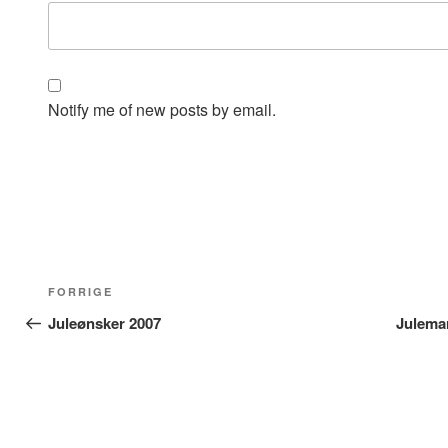
Notify me of new posts by email.
Indlægsnavigation
Forrige
FORRIGE
indlæg
Juleønsker 2007
Julemar