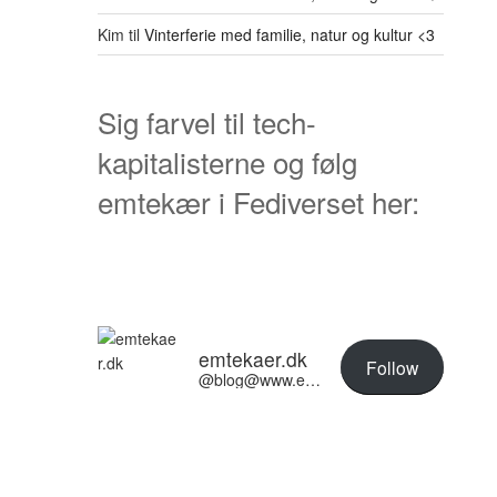
Kim
til
Vinterferie med familie, natur og kultur <3
Sig farvel til tech-
kapitalisterne og følg
emtekær i Fediverset her:
emtekaer.dk
Follow
@blog@www.emtekaer.dk