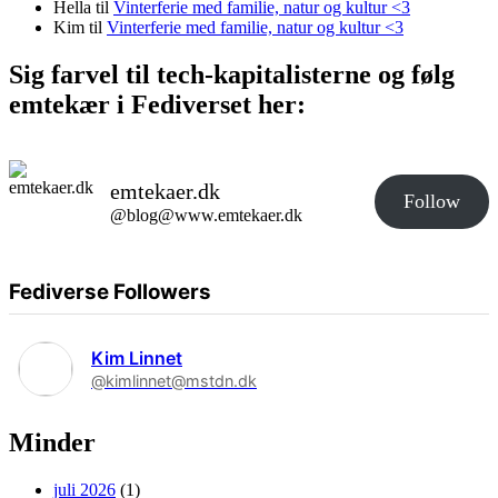
Hella
til
Vinterferie med familie, natur og kultur <3
Kim
til
Vinterferie med familie, natur og kultur <3
Sig farvel til tech-kapitalisterne og følg
emtekær i Fediverset her:
emtekaer.dk
Follow
@blog@www.emtekaer.dk
Fediverse Followers
Kim Linnet
@kimlinnet@mstdn.dk
Minder
juli 2026
(1)