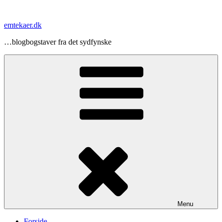
Videre
til
emtekaer.dk
indhold
…blogbogstaver fra det sydfynske
Menu
Forside