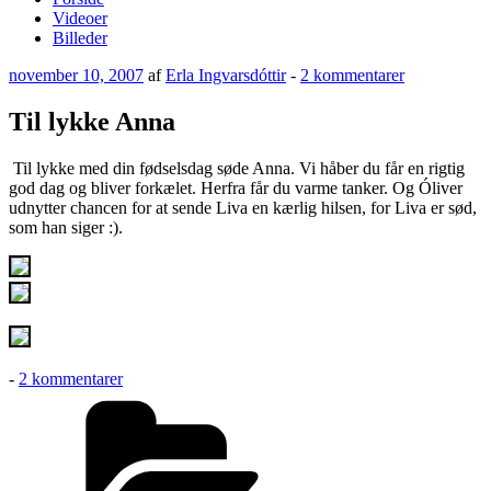
Videoer
Billeder
Udgivet
til
november 10, 2007
af
Erla Ingvarsdóttir
-
2 kommentarer
den
Til
lykke
Til lykke Anna
Anna
Til lykke med din fødselsdag søde Anna. Vi håber du får en rigtig
god dag og bliver forkælet. Herfra får du varme tanker. Og Óliver
udnytter chancen for at sende Liva en kærlig hilsen, for Liva er sød,
som han siger :).
til
-
2 kommentarer
Til
Kategorier
lykke
Anna