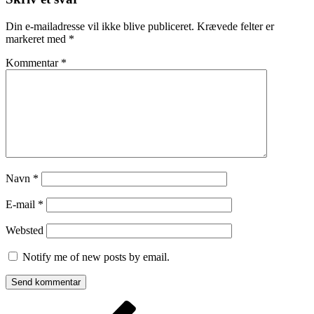
Din e-mailadresse vil ikke blive publiceret.
Krævede felter er
markeret med
*
Kommentar
*
Navn
*
E-mail
*
Websted
Notify me of new posts by email.
Indlægsnavigation
Forrige