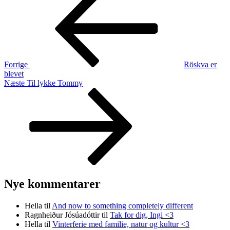
indlæg
Forrige
Röskva er
blevet
Næste
Næste
Til lykke Tommy
indlæg
Nye kommentarer
Hella
til
And now to something completely different
Ragnheiður Jósúadóttir
til
Tak for dig, Ingi <3
Hella
til
Vinterferie med familie, natur og kultur <3