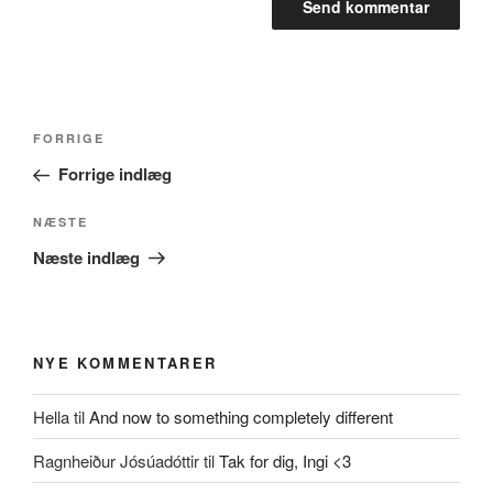
Indlægsnavigation
Forrige
FORRIGE
indlæg
Forrige indlæg
Næste
NÆSTE
indlæg
Næste indlæg
NYE KOMMENTARER
Hella
til
And now to something completely different
Ragnheiður Jósúadóttir
til
Tak for dig, Ingi <3