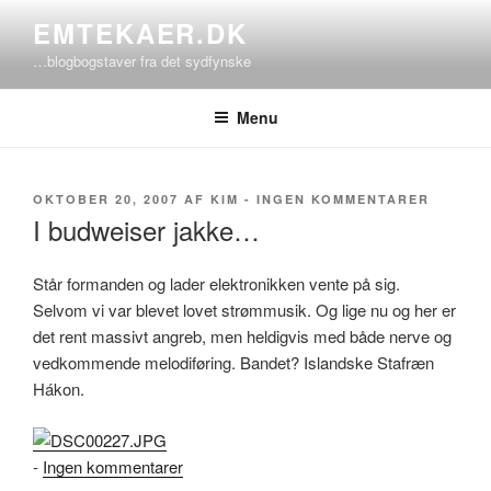
Videre
EMTEKAER.DK
til
…blogbogstaver fra det sydfynske
indhold
Menu
UDGIVET
TIL
OKTOBER 20, 2007
AF
KIM
-
INGEN KOMMENTARER
DEN
I
I budweiser jakke…
BUDWEI
JAKKE
Står formanden og lader elektronikken vente på sig.
Selvom vi var blevet lovet strømmusik. Og lige nu og her er
det rent massivt angreb, men heldigvis med både nerve og
vedkommende melodiføring. Bandet? Islandske Stafræn
Hákon.
til
-
Ingen kommentarer