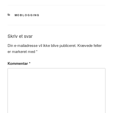
I
budweiser
jakke…
KATEGORIER
MOBLOGGING
Skriv et svar
Din e-mailadresse vil ikke blive publiceret.
Krævede felter
er markeret med
*
Kommentar
*