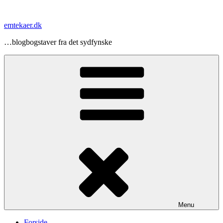
Videre
til
emtekaer.dk
indhold
…blogbogstaver fra det sydfynske
Menu
Forside