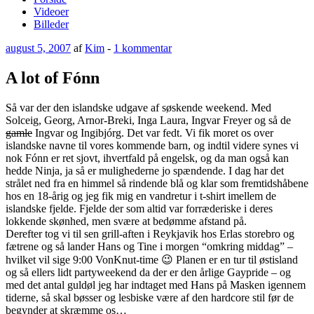
Videoer
Billeder
Udgivet
til
august 5, 2007
af
Kim
-
1 kommentar
den
A
lot
A lot of Fónn
of
Fónn
Så var der den islandske udgave af søskende weekend. Med
Solceig, Georg, Arnor-Breki, Inga Laura, Ingvar Freyer og så de
gamle
Ingvar og Ingibjórg. Det var fedt. Vi fik moret os over
islandske navne til vores kommende barn, og indtil videre synes vi
nok Fónn er ret sjovt, ihvertfald på engelsk, og da man også kan
hedde Ninja, ja så er mulighederne jo spændende. I dag har det
strålet ned fra en himmel så rindende blå og klar som fremtidshåbene
hos en 18-årig og jeg fik mig en vandretur i t-shirt imellem de
islandske fjelde. Fjelde der som altid var forræderiske i deres
lokkende skønhed, men svære at bedømme afstand på.
Derefter tog vi til sen grill-aften i Reykjavik hos Erlas storebro og
fætrene og så lander Hans og Tine i morgen “omkring middag” –
hvilket vil sige 9:00 VonKnut-time 😉 Planen er en tur til østisland
og så ellers lidt partyweekend da der er den årlige Gaypride – og
med det antal guldøl jeg har indtaget med Hans på Masken igennem
tiderne, så skal bøsser og lesbiske være af den hardcore stil før de
begynder at skræmme os…