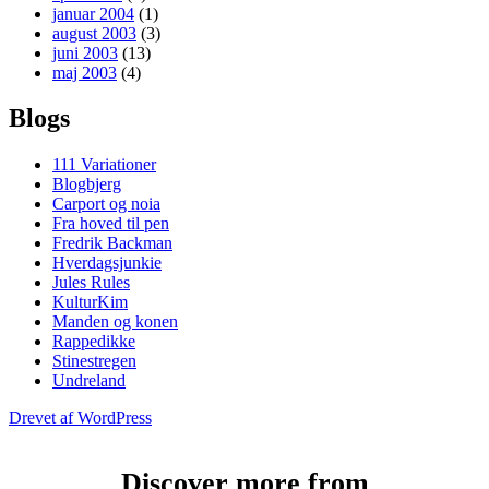
januar 2004
(1)
august 2003
(3)
juni 2003
(13)
maj 2003
(4)
Blogs
111 Variationer
Blogbjerg
Carport og noia
Fra hoved til pen
Fredrik Backman
Hverdagsjunkie
Jules Rules
KulturKim
Manden og konen
Rappedikke
Stinestregen
Undreland
Drevet af WordPress
Discover more from