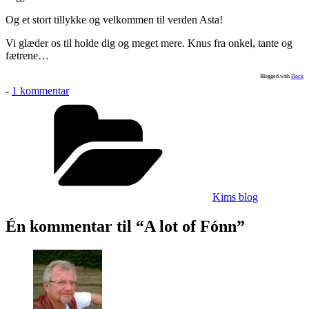
Og et stort tillykke og velkommen til verden Asta!
Vi glæder os til holde dig og meget mere. Knus fra onkel, tante og
fætrene…
Blogged with
Flock
til
-
1 kommentar
A
Kategorier
lot
of
Fónn
Kims blog
Én kommentar til “A lot of Fónn”