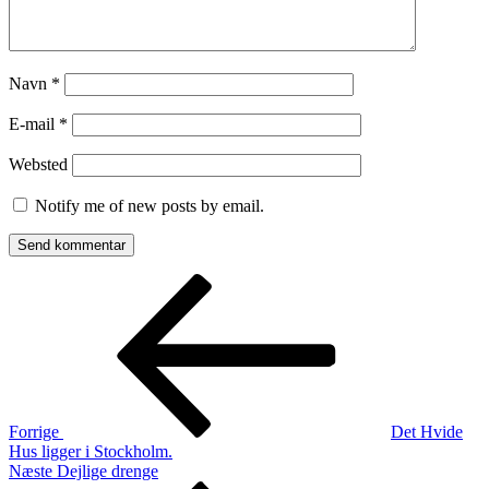
Navn
*
E-mail
*
Websted
Notify me of new posts by email.
Indlægsnavigation
Forrige
indlæg
Forrige
Det Hvide
Hus ligger i Stockholm.
Næste
Næste
Dejlige drenge