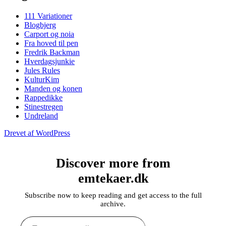
111 Variationer
Blogbjerg
Carport og noia
Fra hoved til pen
Fredrik Backman
Hverdagsjunkie
Jules Rules
KulturKim
Manden og konen
Rappedikke
Stinestregen
Undreland
Drevet af WordPress
Discover more from
emtekaer.dk
Subscribe now to keep reading and get access to the full
archive.
Type