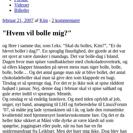
Videoer
Billeder
Udgivet
til
februar 21, 2007
af
Kim
-
2 kommentarer
den
"Hvem
vil
"Hvem vil bolle mig?"
bolle
mig?"
og flere i samme dur, som f.eks. “Skal du bolles, Kim?”, “Er du
blevet bollet i dag?”. En sproglig finurlighed, der gjorde at det var
ret sjovt at være dansker i mandags. Det var bolle-dag i Island.
Dagen hvor man spiser vandbakkelser med chokoladeovertræk, og
så ellers klapper hinanden på røven mens man siger bolle, bolle,
bolle, bolle… Og det antal gange man når at blive bollet, det antal
chokoladeboller skal man så give den som klappede en bagi.
Tirsdag er så sprænge dag. For det er jo ikke nok at spise råddent
hajkød i januar. Nej, denne dag i februar skal vi spise saltkød og
gule ærter indtil vi sprænger. Mmmh.
Og onsdag er så endelig fastelavn. Og med tiden opfyldt af job,
unger, nyt band, ansøgning til LHI og forberedelse til LinuxForum
’07, så måtte jeg lade symaskinen stå i år, og lade den romantiske
kvalitetstid med hjemmesyet fastelavnskostume fare. Og det er da
heller ikke sikkert at Máni ville dyrke at være klædt ud som
spøgelse, joggingsæt eller pude, når nu han har en fin
spidermandragt fra Leikbær. Men det huer mig ikke. Dog blev han