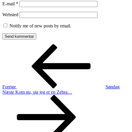
E-mail
*
Websted
Notify me of new posts by email.
Indlægsnavigation
Forrige
indlæg
Forrige
Søndag
Næste
Næste
Kom nu, sig jeg er en Zebra…
indlæg