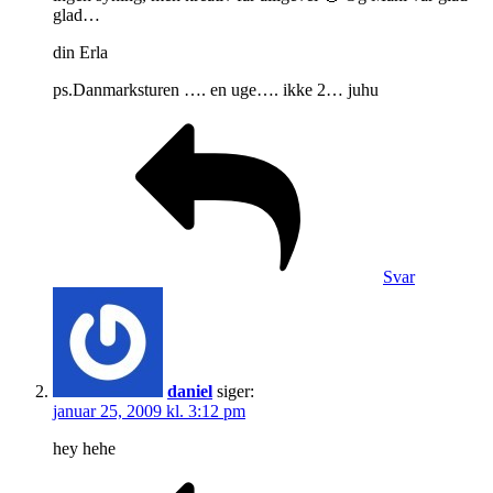
glad…
din Erla
ps.Danmarksturen …. en uge…. ikke 2… juhu
Svar
daniel
siger:
januar 25, 2009 kl. 3:12 pm
hey hehe