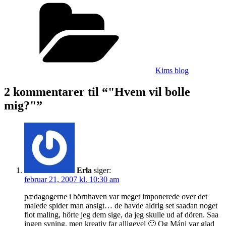
"Hvem
Kategorier
vil
bolle
mig?"
Kims blog
2 kommentarer til “"Hvem vil bolle
mig?"”
Erla
siger:
februar 21, 2007 kl. 10:30 am
pædagogerne i börnhaven var meget imponerede over det
malede spider man ansigt… de havde aldrig set saadan noget
flot maling, hörte jeg dem sige, da jeg skulle ud af dören. Saa
ingen syning, men kreativ far alligevel 🙂 Og Máni var glad