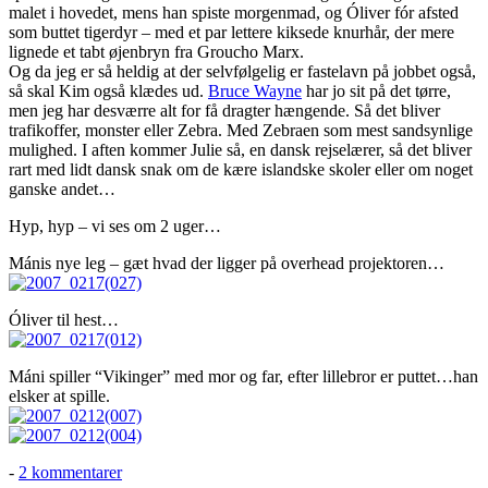
malet i hovedet, mens han spiste morgenmad, og Óliver fór afsted
som buttet tigerdyr – med et par lettere kiksede knurhår, der mere
lignede et tabt øjenbryn fra Groucho Marx.
Og da jeg er så heldig at der selvfølgelig er fastelavn på jobbet også,
så skal Kim også klædes ud.
Bruce Wayne
har jo sit på det tørre,
men jeg har desværre alt for få dragter hængende. Så det bliver
trafikoffer, monster eller Zebra. Med Zebraen som mest sandsynlige
mulighed. I aften kommer Julie så, en dansk rejselærer, så det bliver
rart med lidt dansk snak om de kære islandske skoler eller om noget
ganske andet…
Hyp, hyp – vi ses om 2 uger…
Mánis nye leg – gæt hvad der ligger på overhead projektoren…
Óliver til hest…
Máni spiller “Vikinger” med mor og far, efter lillebror er puttet…han
elsker at spille.
til
-
2 kommentarer