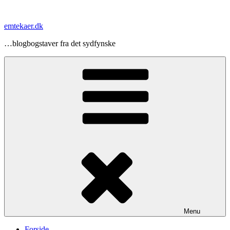
Videre
til
emtekaer.dk
indhold
…blogbogstaver fra det sydfynske
Menu
Forside