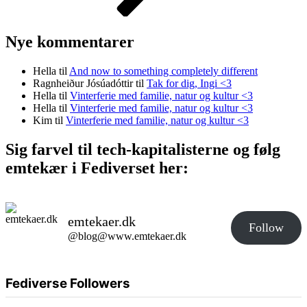
Nye kommentarer
Hella
til
And now to something completely different
Ragnheiður Jósúadóttir
til
Tak for dig, Ingi <3
Hella
til
Vinterferie med familie, natur og kultur <3
Hella
til
Vinterferie med familie, natur og kultur <3
Kim
til
Vinterferie med familie, natur og kultur <3
Sig farvel til tech-kapitalisterne og følg
emtekær i Fediverset her:
emtekaer.dk
Follow
@blog@www.emtekaer.dk
Fediverse Followers