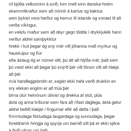
vil bjóða velkominn á svið, kim með sinn danska hreim
skemmtikraftur sem að minnir á karíus og baktus
sem þykist vera harður og kemur til íslands og vonast til að
verða víkingur,
en veistu maður sem að deyr gegn tödda í drykkjuleik hann
verður aldrei samþykktur
hrekk í kút þegar ég sný mér við jóhanna með myrkur og
hauskúpur og flúr
eða áslaug ég er númer eitt, þú átt að hlýða mér, það sem
þú veist ekki að þegar þú snýrð þér við förum við að hlæja
að þér
mía handleggsbrotin er, segist ekki hafa verið drukkin en
sry elskan enginn er að trúa þér
birna útúr heiminum útivist og drekka af stút, plús
ásta og anna tvíburar sem fara að rífast daglega, ásta getur
aldrei beðið klæjar í fingurnar eftir að detta í það
fimmtudaga föstudaga laugardaga og sunnudaga, þegar
foreldrarnir hringja og spyrja um barnið sitt þá er ekki sjéns
a ðvið vitum um það