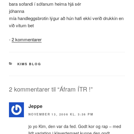
bara sofandi í sófanum heima hjá sér
jóhanna
mía handleggsbrotin lýgur að hún hafi ekki verið drukkin en
við vitum bet
til
-
2 kommentarer
Áfram
ÍTR
!
KATEGORIER
KIMS BLOG
2 kommentarer til “Áfram ÍTR !”
Jeppe
NOVEMBER 13, 2006 KL. 3:36 PM
jo yo Kim, den var da fed. Godt kor og rap – med
lidt variation i klavertemaet kunne den godt