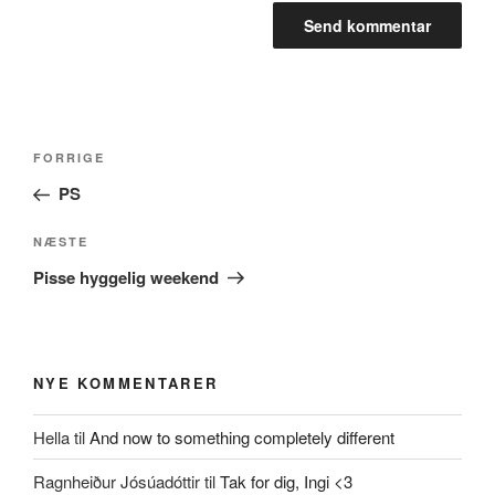
Indlægsnavigation
Forrige
FORRIGE
indlæg
PS
Næste
NÆSTE
indlæg
Pisse hyggelig weekend
NYE KOMMENTARER
Hella
til
And now to something completely different
Ragnheiður Jósúadóttir
til
Tak for dig, Ingi <3