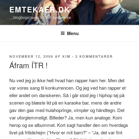
Videre
EMTEKAER.DK
til
…blogbogstaver fra det sydfynske
indhold
Menu
UDGIVET
TIL
NOVEMBER 12, 2006
AF
KIM
-
2 KOMMENTARER
DEN
ÁFRAM
Áfram ÍTR !
ÍTR
!
Nu ved jeg jo ikke helt hvad han rapper ham her. Men det
var vores sang til konkurrencen. Og jeg ved han rapper et
eller andet om danskeren. Så i går stod jeg i hiphop tøj på
scenen og blæste ild på en karaoke bar, mens de andre
gav den gas med hulahopringe, vimpler og håndtegn. Det
var uforglemmeligt. Billeder? Ja, men kun analoge. Kom
herop og se albummet. Kort sagt handler den om hverdags
livet på fritidshejm (“Hvor er mit barn?” – “Ja, det var fint