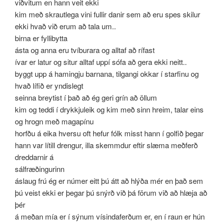
viðvitum en hann veit ekki
kim með skrautlega vini fullir danir sem að eru spes skilur
ekki hvað við erum að tala um..
birna er fyllibytta
ásta og anna eru tvíburara og alltaf að rífast
ívar er latur og situr alltaf uppí sófa að gera ekki neitt..
byggt upp á hamingju barnana, tilgangi okkar í starfinu og
hvað lífið er yndislegt
seinna breytist í það að ég geri grín að öllum
kim og teddi í drykkjuleik og kim með sinn hreim, talar eins
og hrogn með magapínu
horfðu á eika hversu oft hefur fólk misst hann í golfið þegar
hann var lítill drengur, illa skemmdur eftir slæma meðferð
dreddarnir á
sálfræðingurinn
áslaug frú ég er númer eitt þú átt að hlýða mér en það sem
þú veist ekki er þegar þú snýrð við þá förum við að hlæja að
þér
á meðan mía er í sýnum vísindaferðum er, en í raun er hún