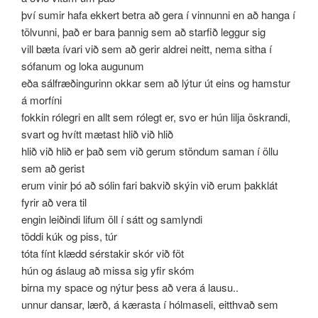
því sumir hafa ekkert betra að gera í vinnunni en að hanga í
tölvunni, það er bara þannig sem að starfið leggur sig
vill bæta ívari við sem að gerir aldrei neitt, nema sitha í
sófanum og loka augunum
eða sálfræðingurinn okkar sem að lýtur út eins og hamstur
á morfíni
fokkin rólegri en allt sem rólegt er, svo er hún lilja öskrandi,
svart og hvítt mætast hlið við hlið
hlið við hlið er það sem við gerum stöndum saman í öllu
sem að gerist
erum vinir þó að sólin fari bakvið skýin við erum þakklát
fyrir að vera til
engin leiðindi lifum öll í sátt og samlyndi
töddi kúk og piss, túr
tóta fínt klædd sérstakir skór við föt
hún og áslaug að missa sig yfir skóm
birna my space og nýtur þess að vera á lausu..
unnur dansar, lærð, á kærasta í hólmaseli, eitthvað sem