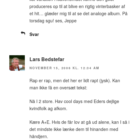
produceres op til at blive en rigtig vinterbasker af
et hit… glæder mig til at se det analoge album. På
torsdag sgu! ses, Jeppe
Svar
Lars Bedstefar
NOVEMBER 15, 2006 KL. 12:34 AM
Rap er rap, men det her er lidt rapt (jysk). Kan
man ikke få en oversæt tekst:
Nå I 2 store. Hav cool days med Eders dejlige
kvindfolk ag afkom.
Kære A+E. Hvis de får lov at gå ud alene, kan I så i
det mindste ikke lænke dem til hinanden med
håndjern.