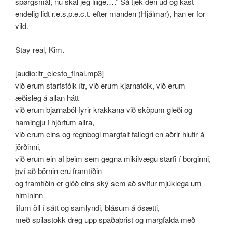
spørgsmål, nu skal jeg liiige….” Så tjek den ud og kast
endelig lidt r.e.s.p.e.c.t. efter manden (Hjálmar), han er for
vild.
Stay real, Kim.
[audio:itr_elesto_final.mp3]
við erum starfsfólk ítr, við erum kjarnafólk, við erum
æðisleg á allan hátt
við erum bjarnaból fyrir krakkana við sköpum gleði og
hamingju í hjörtum allra,
við erum eins og regnbogi margfalt fallegri en aðrir hlutir á
jörðinni,
við erum ein af þeim sem gegna mikilvægu starfi í borginni,
því að börnin eru framtíðin
og framtíðin er glöð eins ský sem að svífur mjúklega um
himininn
lifum öll í sátt og samlyndi, blásum á ósætti,
með spilastokk dreg upp spaðaþrist og margfalda með