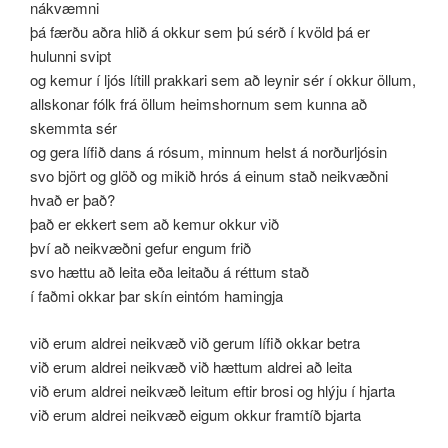
nákvæmni
þá færðu aðra hlið á okkur sem þú sérð í kvöld þá er
hulunni svipt
og kemur í ljós lítill prakkari sem að leynir sér í okkur öllum,
allskonar fólk frá öllum heimshornum sem kunna að
skemmta sér
og gera lífið dans á rósum, minnum helst á norðurljósin
svo björt og glöð og mikið hrós á einum stað neikvæðni
hvað er það?
það er ekkert sem að kemur okkur við
því að neikvæðni gefur engum frið
svo hættu að leita eða leitaðu á réttum stað
í faðmi okkar þar skín eintóm hamingja
við erum aldrei neikvæð við gerum lífið okkar betra
við erum aldrei neikvæð við hættum aldrei að leita
við erum aldrei neikvæð leitum eftir brosi og hlýju í hjarta
við erum aldrei neikvæð eigum okkur framtíð bjarta