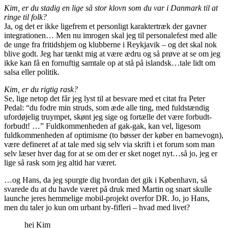
Kim, er du stadig en lige så stor klovn som du var i Danmark til at
ringe til folk?
Ja, og det er ikke ligefrem et personligt karaktertræk der gavner
integrationen… Men nu imrogen skal jeg til personalefest med alle
de unge fra fritidshjem og klubberne i Reykjavik – og det skal nok
blive godt. Jeg har tænkt mig at være ædru og så prøve at se om jeg
ikke kan få en fornuftig samtale op at stå på islandsk…tale lidt om
salsa eller politik.
Kim, er du rigtig rask?
Se, lige netop det får jeg lyst til at besvare med et citat fra Peter
Pedal: “du fodre min struds, som æde alle ting, med fuldstændig
ufordøjelig truympet, skønt jeg sige og fortælle det være forbudt-
forbudt! …” Fuldkommenheden af gak-gak, kan vel, ligesom
fuldkommenheden af optimisme (to bøsser der køber en barnevogn),
være defineret af at tale med sig selv via skrift i et forum som man
selv læser hver dag for at se om der er sket noget nyt…så jo, jeg er
lige så rask som jeg altid har været.
…og Hans, da jeg spurgte dig hvordan det gik i København, så
svarede du at du havde været på druk med Martin og snart skulle
launche jeres hemmelige mobil-projekt overfor DR. Jo, jo Hans,
men du taler jo kun om urbant by-fifleri – hvad med livet?
hej Kim