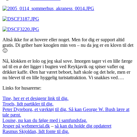
Altså ikke for at hovere eller noget. Men for dig er support altid
gratis. Di griber bare knoglen min ven – nu da jeg er en klovn til det
🙂
Nå, klokken er lolo og jeg skal sove. Imorgen tager vi en lille færge
ud til en ø der ligger i bugten ved Reykjavik og spiser vafler og
drikker kaffe. Øen har været beboet, haft skole og det hele, men er
nu blevet til en lille hyggelig turistattraktion. Vi snakkes ved….
Links for husarerne:
Tine, her er et desigenr link til dig.
Troels, lidt partikler til dig.
Peter Dyreborg, et værktøj til dig. Så kan George W. Bush lære at
tale pænt.
Louise, nu kan du følge med i samfundsfag.
Jesper på webmercial.dk
–
så kan du holde dig opdateret
Rasmus Skjoldan, lidt fonte til dig.