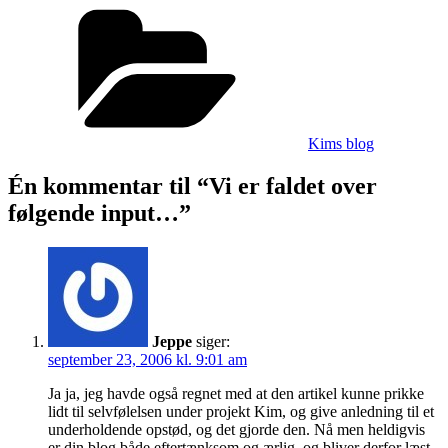
Vi
Kategorier
er
faldet
over
følgende
input…
Kims blog
Én kommentar til “Vi er faldet over
følgende input…”
Jeppe
siger:
september 23, 2006 kl. 9:01 am
Ja ja, jeg havde også regnet med at den artikel kunne prikke
lidt til selvfølelsen under projekt Kim, og give anledning til et
underholdende opstød, og det gjorde den. Nå men heldigvis
er din blog både eftertænksom og ærlig, og bliver derfor læst