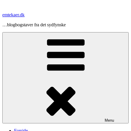
Videre
til
emtekaer.dk
indhold
…blogbogstaver fra det sydfynske
Menu
Forside