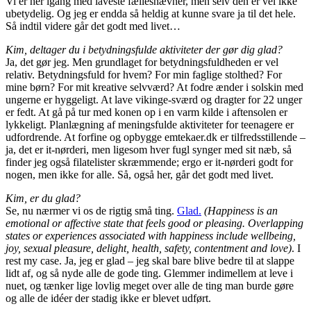
Vi er her igang med laveste fællesnævner, men selv den er vel ikke
ubetydelig. Og jeg er endda så heldig at kunne svare ja til det hele.
Så indtil videre går det godt med livet…
Kim, deltager du i betydningsfulde aktiviteter der gør dig glad?
Ja, det gør jeg. Men grundlaget for betydningsfuldheden er vel
relativ. Betydningsfuld for hvem? For min faglige stolthed? For
mine børn? For mit kreative selvværd? At fodre ænder i solskin med
ungerne er hyggeligt. At lave vikinge-sværd og dragter for 22 unger
er fedt. At gå på tur med konen op i en varm kilde i aftensolen er
lykkeligt. Planlægning af meningsfulde aktiviteter for teenagere er
udfordrende. At forfine og opbygge emtekaer.dk er tilfredsstillende –
ja, det er it-nørderi, men ligesom hver fugl synger med sit næb, så
finder jeg også filatelister skræmmende; ergo er it-nørderi godt for
nogen, men ikke for alle. Så, også her, går det godt med livet.
Kim, er du glad?
Se, nu nærmer vi os de rigtig små ting.
Glad.
(Happiness is an
emotional or affective state that feels good or pleasing. Overlapping
states or experiences associated with happiness include wellbeing,
joy, sexual pleasure, delight, health, safety, contentment and love)
. I
rest my case. Ja, jeg er glad – jeg skal bare blive bedre til at slappe
lidt af, og så nyde alle de gode ting. Glemmer indimellem at leve i
nuet, og tænker lige lovlig meget over alle de ting man burde gøre
og alle de idéer der stadig ikke er blevet udført.