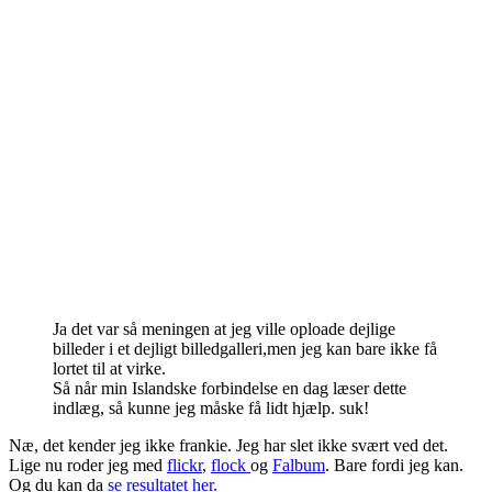
Ja det var så meningen at jeg ville oploade dejlige
billeder i et dejligt billedgalleri,men jeg kan bare ikke få
lortet til at virke.
Så når min Islandske forbindelse en dag læser dette
indlæg, så kunne jeg måske få lidt hjælp. suk!
Næ, det kender jeg ikke frankie. Jeg har slet ikke svært ved det.
Lige nu roder jeg med
flickr
,
flock
og
Falbum
. Bare fordi jeg kan.
Og du kan da
se resultatet her.