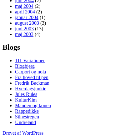
juni 2004
(2)
maj 2004
(2)
april 2004
(2)
januar 2004
(1)
august 2003
(3)
juni 2003
(13)
maj 2003
(4)
Blogs
111 Variationer
Blogbjerg
Carport og noia
Fra hoved til pen
Fredrik Backman
Hverdagsjunkie
Jules Rules
KulturKim
Manden og konen
Rappedikke
Stinestregen
Undreland
Drevet af WordPress