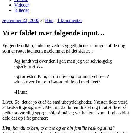
Videoer
Billeder
Udgivet
til
september 23, 2006
af
Kim
-
1 kommentar
den
Vi
er
Vi er faldet over følgende input…
faldet
over
Følgende udklip, links og vederstyggeligheder er nogen af de ting
følgende
som er røget igennem modemmet på det sidste…
input…
Jeg fandt vej over den i går, men jeg var selvfølgelig
også kun stiv…
og forresten Kim, er du i live og kommet vel over?
-du skriver kun om it-nørderi, hvad med livet?
-Hranz
Livet. Se, det er jo et af de små ubetydeligheder. Næsten ikke værd
at beskæftige sig med. Men nu da du har dristet dig til at stille et så
petitesse-værdigt spørgsmål, så må jeg vel hellere svare. Lad os blot
dele det op i fragmenter:
Kim, har du to ben, to arme og er din familie rask og sund?