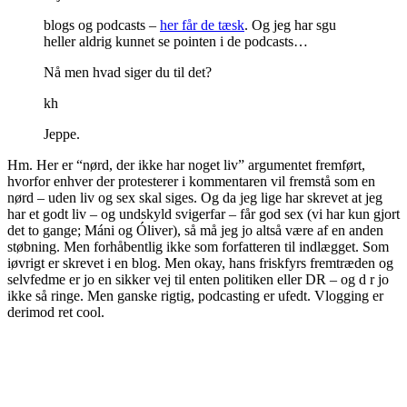
blogs og podcasts –
her får de tæsk
. Og jeg har sgu
heller aldrig kunnet se pointen i de podcasts…
Nå men hvad siger du til det?
kh
Jeppe.
Hm. Her er “nørd, der ikke har noget liv” argumentet fremført,
hvorfor enhver der protesterer i kommentaren vil fremstå som en
nørd – uden liv og sex skal siges. Og da jeg lige har skrevet at jeg
har et godt liv – og undskyld svigerfar – får god sex (vi har kun gjort
det to gange; Máni og Óliver), så må jeg jo altså være af en anden
støbning. Men forhåbentlig ikke som forfatteren til indlægget. Som
iøvrigt er skrevet i en blog. Men okay, hans friskfyrs fremtræden og
selvfedme er jo en sikker vej til enten politiken eller DR – og d r jo
ikke så ringe. Men ganske rigtig, podcasting er ufedt. Vlogging er
derimod ret cool.