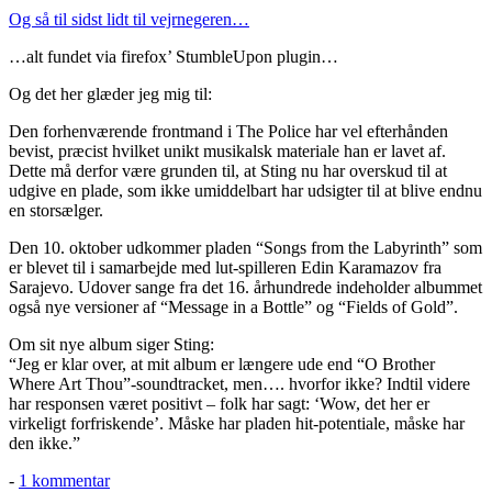
Og så til sidst lidt til vejrnegeren…
…alt fundet via firefox’ StumbleUpon plugin…
Og det her glæder jeg mig til:
Den forhenværende frontmand i The Police har vel efterhånden
bevist, præcist hvilket unikt musikalsk materiale han er lavet af.
Dette må derfor være grunden til, at Sting nu har overskud til at
udgive en plade, som ikke umiddelbart har udsigter til at blive endnu
en storsælger.
Den 10. oktober udkommer pladen “Songs from the Labyrinth” som
er blevet til i samarbejde med lut-spilleren Edin Karamazov fra
Sarajevo. Udover sange fra det 16. århundrede indeholder albummet
også nye versioner af “Message in a Bottle” og “Fields of Gold”.
Om sit nye album siger Sting:
“Jeg er klar over, at mit album er længere ude end “O Brother
Where Art Thou”-soundtracket, men…. hvorfor ikke? Indtil videre
har responsen været positivt – folk har sagt: ‘Wow, det her er
virkeligt forfriskende’. Måske har pladen hit-potentiale, måske har
den ikke.”
til
-
1 kommentar