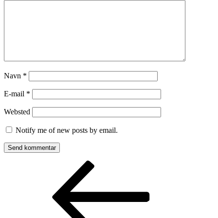
Navn
*
E-mail
*
Websted
Notify me of new posts by email.
Indlægsnavigation
Forrige
indlæg