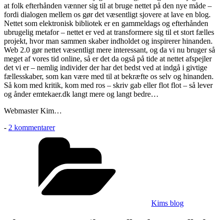
at folk efterhånden vænner sig til at bruge nettet på den nye måde –
fordi dialogen mellem os gør det væsentligt sjovere at lave en blog.
Nettet som elektronisk bibliotek er en gammeldags og efterhånden
ubrugelig metafor – nettet er ved at transformere sig til et stort fælles
projekt, hvor man sammen skaber indholdet og inspirerer hinanden.
Web 2.0 gør nettet væsentligt mere interessant, og da vi nu bruger så
meget af vores tid online, så er det da også på tide at nettet afspejler
det vi er – nemlig individer der har det bedst ved at indgå i givtige
fællesskaber, som kan være med til at bekræfte os selv og hinanden.
Så kom med kritik, kom med ros – skriv gab eller flot flot – så lever
og ånder emtekaer.dk langt mere og langt bedre…
Webmaster Kim…
til
-
2 kommentarer
Feedback
Kategorier
/
Rundhyl
Kims blog