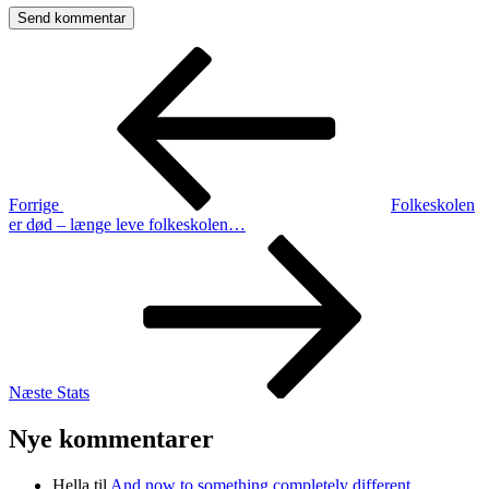
Indlægsnavigation
Forrige
indlæg
Forrige
Folkeskolen
er død – længe leve folkeskolen…
Næste
indlæg
Næste
Stats
Nye kommentarer
Hella
til
And now to something completely different