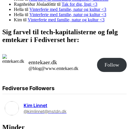
Ragnheiður Jósúadóttir
til
Tak for dig, Ingi <3
Hella
til
Vinterferie med familie, natur og kultur <3
Hella
til
Vinterferie med familie, natur og kultur <3
Kim
til
Vinterferie med familie, natur og kultur <3
Sig farvel til tech-kapitalisterne og følg
emtekær i Fediverset her:
emtekaer.dk
Follow
@blog@www.emtekaer.dk
Fediverse Followers
Kim Linnet
@kimlinnet@mstdn.dk
Minder