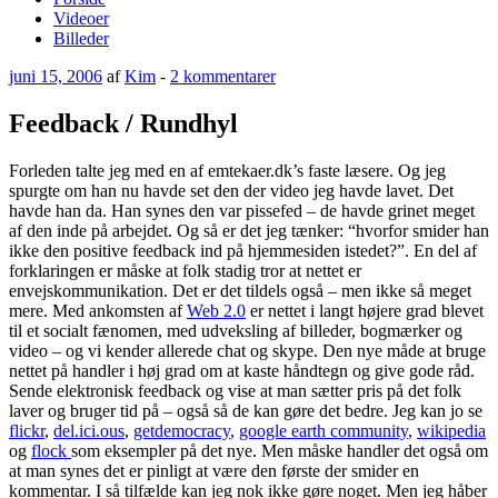
Videoer
Billeder
Udgivet
til
juni 15, 2006
af
Kim
-
2 kommentarer
den
Feedback
/
Feedback / Rundhyl
Rundhyl
Forleden talte jeg med en af emtekaer.dk’s faste læsere. Og jeg
spurgte om han nu havde set den der video jeg havde lavet. Det
havde han da. Han synes den var pissefed – de havde grinet meget
af den inde på arbejdet. Og så er det jeg tænker: “hvorfor smider han
ikke den positive feedback ind på hjemmesiden istedet?”. En del af
forklaringen er måske at folk stadig tror at nettet er
envejskommunikation. Det er det tildels også – men ikke så meget
mere. Med ankomsten af
Web 2.0
er nettet i langt højere grad blevet
til et socialt fænomen, med udveksling af billeder, bogmærker og
video – og vi kender allerede chat og skype. Den nye måde at bruge
nettet på handler i høj grad om at kaste håndtegn og give gode råd.
Sende elektronisk feedback og vise at man sætter pris på det folk
laver og bruger tid på – også så de kan gøre det bedre. Jeg kan jo se
flickr
,
del.ici.ous
,
getdemocracy
,
google earth community
,
wikipedia
og
flock
som eksempler på det nye. Men måske handler det også om
at man synes det er pinligt at være den første der smider en
kommentar. I så tilfælde kan jeg nok ikke gøre noget. Men jeg håber