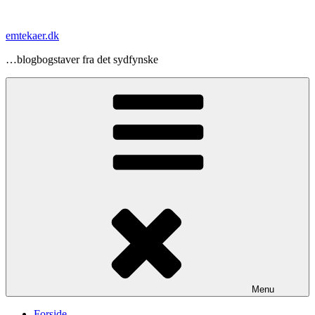
Videre
til
emtekaer.dk
indhold
…blogbogstaver fra det sydfynske
Menu
Forside