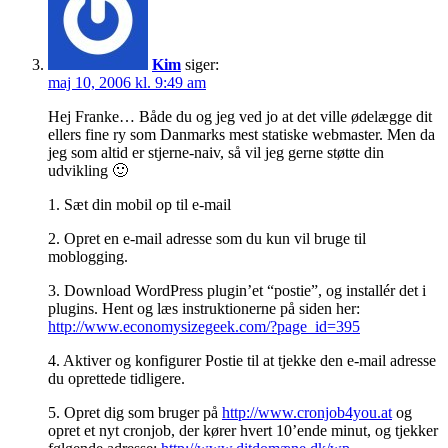
Kim
siger:
maj 10, 2006 kl. 9:49 am
Hej Franke… Både du og jeg ved jo at det ville ødelægge dit
ellers fine ry som Danmarks mest statiske webmaster. Men da
jeg som altid er stjerne-naiv, så vil jeg gerne støtte din
udvikling 🙂
1. Sæt din mobil op til e-mail
2. Opret en e-mail adresse som du kun vil bruge til
moblogging.
3. Download WordPress plugin’et “postie”, og installér det i
plugins. Hent og læs instruktionerne på siden her:
http://www.economysizegeek.com/?page_id=395
4. Aktiver og konfigurer Postie til at tjekke den e-mail adresse
du oprettede tidligere.
5. Opret dig som bruger på
http://www.cronjob4you.at
og
opret et nyt cronjob, der kører hvert 10’ende minut, og tjekker