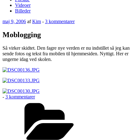
Videoer
Billeder
Udgivet
til
maj 9, 2006
af
Kim
-
3 kommentarer
den
Moblogging
Moblogging
Så virker skidtet. Den fagre nye verden er nu indstillet så jeg kan
sende fotos og tekst fra mobilen til hjemmesiden. Nyttigt. Her er
ungerne idag ved skolen.
til
-
3 kommentarer
Moblogging
Kategorier