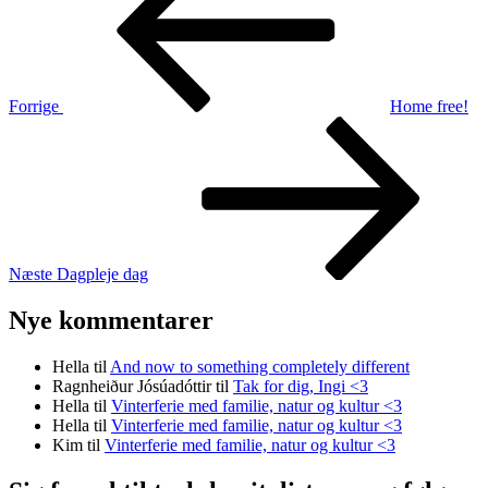
Forrige
Home free!
Næste
indlæg
Næste
Dagpleje dag
Nye kommentarer
Hella
til
And now to something completely different
Ragnheiður Jósúadóttir
til
Tak for dig, Ingi <3
Hella
til
Vinterferie med familie, natur og kultur <3
Hella
til
Vinterferie med familie, natur og kultur <3
Kim
til
Vinterferie med familie, natur og kultur <3