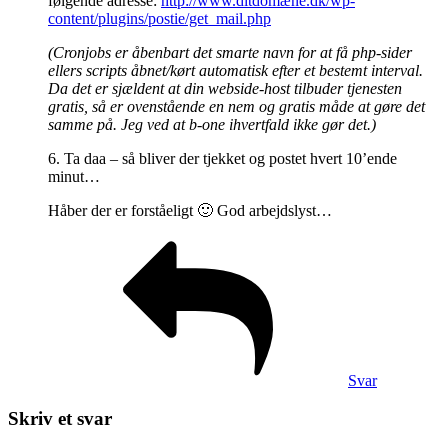
følgende adresse:
http://www.ditdomæne.dk/wp-
content/plugins/postie/get_mail.php
(Cronjobs er åbenbart det smarte navn for at få php-sider
ellers scripts åbnet/kørt automatisk efter et bestemt interval.
Da det er sjældent at din webside-host tilbuder tjenesten
gratis, så er ovenstående en nem og gratis måde at gøre det
samme på. Jeg ved at b-one ihvertfald ikke gør det.)
6. Ta daa – så bliver der tjekket og postet hvert 10’ende
minut…
Håber der er forståeligt 🙂 God arbejdslyst…
Svar
Skriv et svar