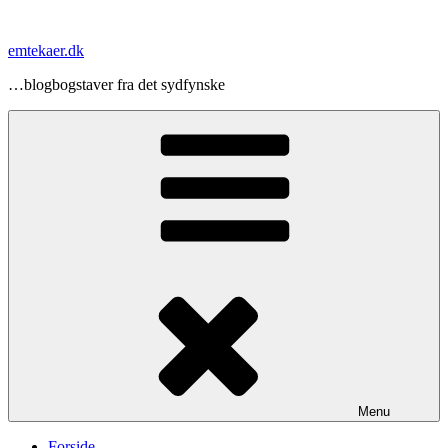
Videre
til
emtekaer.dk
indhold
…blogbogstaver fra det sydfynske
Menu
Forside