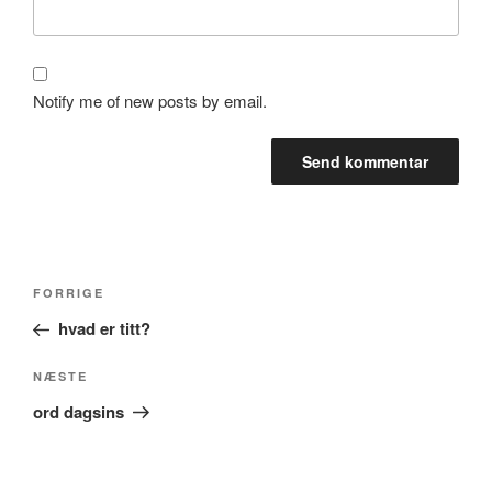
Notify me of new posts by email.
Indlægsnavigation
Forrige
FORRIGE
indlæg
hvad er titt?
Næste
NÆSTE
indlæg
ord dagsins