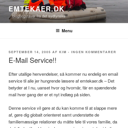
Videre
EMTEKAER.DK
til
…blogbogstaver fra det sydfynske
indhold
Menu
UDGIVET
TIL
SEPTEMBER 14, 2005
AF
KIM
-
INGEN KOMMENTARER
DEN
E-
E-Mail Service!!
MAIL
SERVI
Efter utallige henvendelser, så kommer nu endelig en email
service til alle jer hungrende læsere af emtekaer.dk – Det
betyder at I nu, uanset hvor og hvornår, får en spændende
mail hver gang der er et nyt indlæg på siden.
Denne service vil gøre at du kan komme til at slappe mere
af, gøre dig globalt orienteret samt understøtte de
familiemæssige relationer du måtte føle til vores familie, da