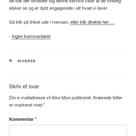
de folk der tilmelder sig denne service viser at de virkelig
elsker os og er dybt engagerede i alt hvad vi laver.
Så klik på linket ude i menuen,
eller klik direkte her….
til
-
Ingen kommentarer
E-
Mail
Service!!
KATEGORIER
DIVERSE
Skriv et svar
Din e-mailadresse vil ikke blive publiceret.
Krævede felter
er markeret med
*
Kommentar
*