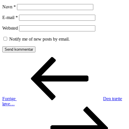
Navn
*
E-mail
*
Websted
Notify me of new posts by email.
Indlægsnavigation
Forrige
indlæg
Forrige
Den trætte
løve…
Næste
indlæg