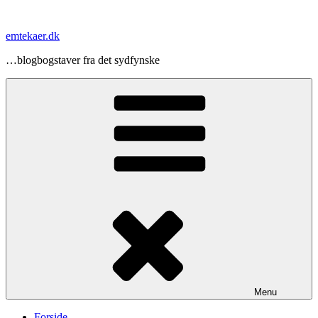
Videre
til
emtekaer.dk
indhold
…blogbogstaver fra det sydfynske
Menu
Forside