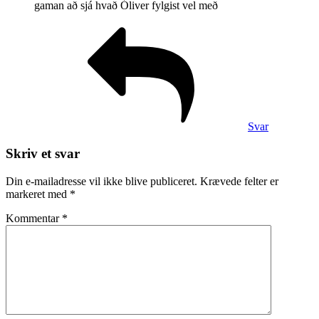
gaman að sjá hvað Óliver fylgist vel með
Svar
Skriv et svar
Din e-mailadresse vil ikke blive publiceret.
Krævede felter er
markeret med
*
Kommentar
*