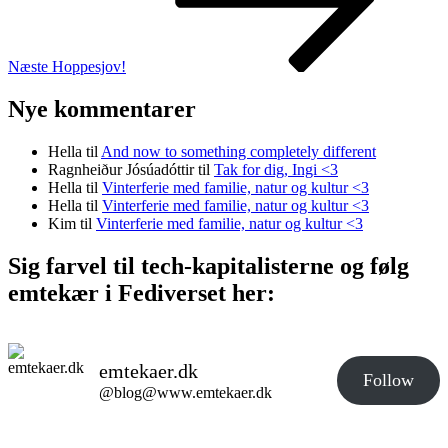
Næste
Hoppesjov!
Nye kommentarer
Hella
til
And now to something completely different
Ragnheiður Jósúadóttir
til
Tak for dig, Ingi <3
Hella
til
Vinterferie med familie, natur og kultur <3
Hella
til
Vinterferie med familie, natur og kultur <3
Kim
til
Vinterferie med familie, natur og kultur <3
Sig farvel til tech-kapitalisterne og følg
emtekær i Fediverset her:
emtekaer.dk
Follow
@blog@www.emtekaer.dk