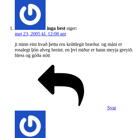
inga best
siger:
maj 23, 2005 kl. 12:08 am
ji minn eini hvað þetta eru krúttlegir bræður. og máni er
rosalegt ljón alveg hreint. en því­ miður er hann meyja greyið.
bless og góða nótt
Svar