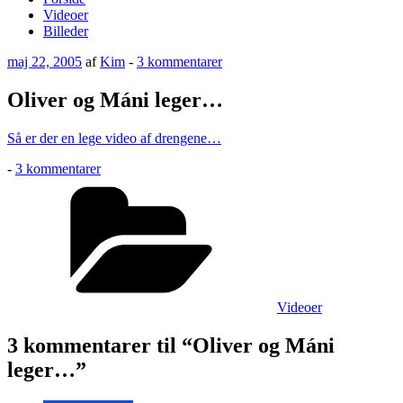
Videoer
Billeder
Udgivet
til
maj 22, 2005
af
Kim
-
3 kommentarer
den
Oliver
og
Oliver og Máni leger…
Máni
leger…
Så er der en lege video af drengene…
til
-
3 kommentarer
Oliver
Kategorier
og
Máni
leger…
Videoer
3 kommentarer til “Oliver og Máni
leger…”