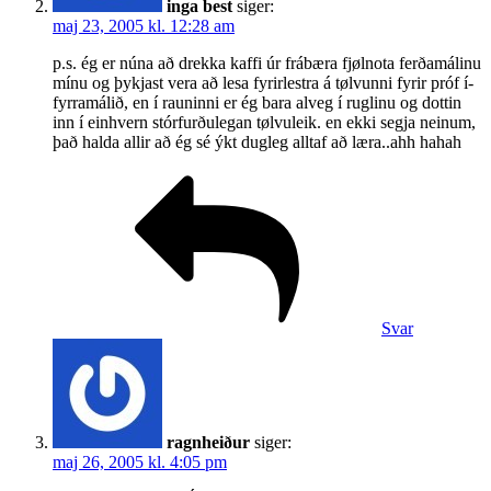
inga best
siger:
maj 23, 2005 kl. 12:28 am
p.s. ég er núna að drekka kaffi úr frábæra fjølnota ferðamálinu
mí­nu og þykjast vera að lesa fyrirlestra á tølvunni fyrir próf í­
fyrramálið, en í­ rauninni er ég bara alveg í­ ruglinu og dottin
inn í­ einhvern stórfurðulegan tølvuleik. en ekki segja neinum,
það halda allir að ég sé ýkt dugleg alltaf að læra..ahh hahah
Svar
ragnheiður
siger:
maj 26, 2005 kl. 4:05 pm