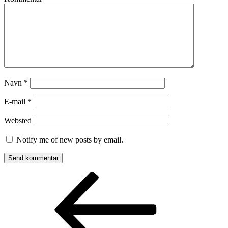
Navn
*
E-mail
*
Websted
Notify me of new posts by email.
Indlægsnavigation
Forrige
indlæg