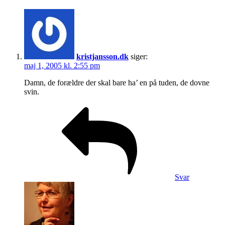
fish
he'll
eat
4-
ever
kristjansson.dk
siger:
maj 1, 2005 kl. 2:55 pm
Damn, de forældre der skal bare ha’ en på tuden, de dovne
svin.
Svar