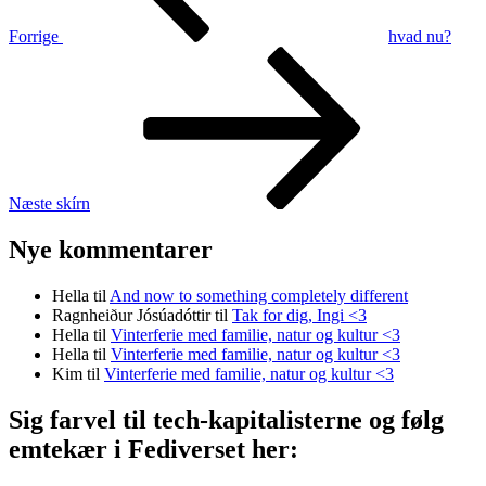
Forrige
hvad nu?
Næste
indlæg
Næste
skí­rn
Nye kommentarer
Hella
til
And now to something completely different
Ragnheiður Jósúadóttir
til
Tak for dig, Ingi <3
Hella
til
Vinterferie med familie, natur og kultur <3
Hella
til
Vinterferie med familie, natur og kultur <3
Kim
til
Vinterferie med familie, natur og kultur <3
Sig farvel til tech-kapitalisterne og følg
emtekær i Fediverset her: