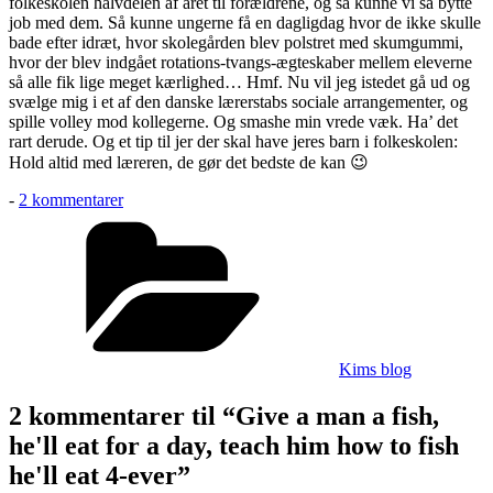
folkeskolen halvdelen af året til forældrene, og så kunne vi så bytte
job med dem. Så kunne ungerne få en dagligdag hvor de ikke skulle
bade efter idræt, hvor skolegården blev polstret med skumgummi,
hvor der blev indgået rotations-tvangs-ægteskaber mellem eleverne
så alle fik lige meget kærlighed… Hmf. Nu vil jeg istedet gå ud og
svælge mig i et af den danske lærerstabs sociale arrangementer, og
spille volley mod kollegerne. Og smashe min vrede væk. Ha’ det
rart derude. Og et tip til jer der skal have jeres barn i folkeskolen:
Hold altid med læreren, de gør det bedste de kan 😉
til
-
2 kommentarer
Give
Kategorier
a
man
a
fish,
he'll
eat
for
Kims blog
a
day,
2 kommentarer til “Give a man a fish,
teach
him
he'll eat for a day, teach him how to fish
how
he'll eat 4-ever”
to