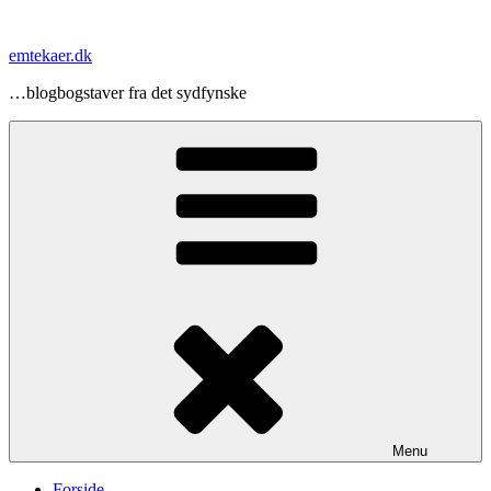
Videre
til
emtekaer.dk
indhold
…blogbogstaver fra det sydfynske
Menu
Forside