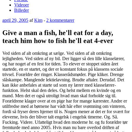
Videoer
Billeder
Udgivet
til
april 29, 2005
af
Kim
-
2 kommentarer
den
Give
a
Give a man a fish, he'll eat for a day,
man
teach him how to fish he'll eat 4-ever
a
fish,
he'll
Ved siden af alt omkring at sælge. Ved siden af alt omkring
eat
lejligheden. Ved siden af ny bil. Der ligger så den lille klasselærer,
for
og har noget af en fest for tiden. To elever er stoppet siden året
a
startede, en er startet, og der er konstant fokus på klassens sociale
day,
trivsel. Forældre der ringer. Klasserådsmøder. Pige kliker. Drenge
teach
slåskampe. Manglende lektielavning. Brudte aftaler. Derudaf. Det
him
kan ikke anbefales at starte ud som ny lærer med klasselærer-
how
funktion. Helst skal den deles. Og helst mellem en kvinde og en
to
mand. Men det er også utroligt hvad man skal forholde sig til.
fish
Forældrene klager over at en pige har for mange kærester. Andre er
he'll
utilfredse med at børnene har vådt hår efter svømning om vinteren,
eat
fordi så fryser deres hjerner til is. Nogen mener at det er for svært for
4-
eleverne, hvis der bliver talt engelsk i engelsk timerne. Og. Så.
ever
Fucking. Videre. Ufatteligt hvad den moderne hr. og fu forældre tør
fremturde med anno 2005. Hvis man nu bare overlod driften af