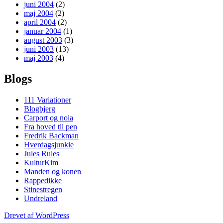
juni 2004
(2)
maj 2004
(2)
april 2004
(2)
januar 2004
(1)
august 2003
(3)
juni 2003
(13)
maj 2003
(4)
Blogs
111 Variationer
Blogbjerg
Carport og noia
Fra hoved til pen
Fredrik Backman
Hverdagsjunkie
Jules Rules
KulturKim
Manden og konen
Rappedikke
Stinestregen
Undreland
Drevet af WordPress