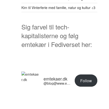
Kim
til
Vinterferie med familie, natur og kultur <3
Sig farvel til tech-
kapitalisterne og følg
emtekær i Fediverset her:
emtekaer.dk
Follow
@blog@www.emtekaer.dk