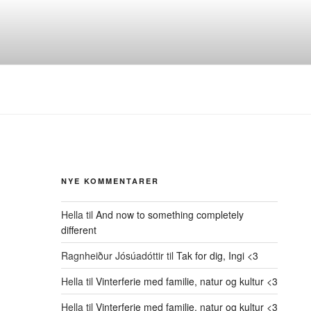
NYE KOMMENTARER
Hella
til
And now to something completely
different
Ragnheiður Jósúadóttir
til
Tak for dig, Ingi <3
Hella
til
Vinterferie med familie, natur og kultur <3
Hella
til
Vinterferie med familie, natur og kultur <3