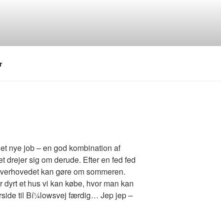
r
 det nye job – en god kombination af
et drejer sig om derude. Efter en fed fed
an overhovedet kan gøre om sommeren.
or dyrt et hus vi kan købe, hvor man kan
arside til Bí¼lowsvej færdig… Jep jep –