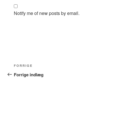
Notify me of new posts by email.
Indlægsnavigation
Forrige
FORRIGE
indlæg
Forrige indlæg