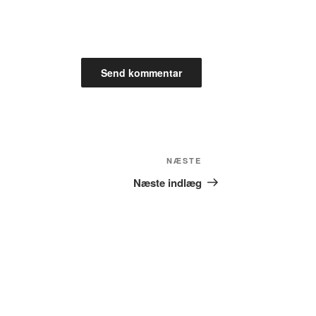
Næste
NÆSTE
indlæg
Næste indlæg