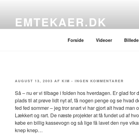
Videre
til
EMTEKAER.DK
indhold
…blogbogstaver fra det sydfynske
Forside
Videoer
Billede
UDGIVET
TIL
AUGUST 13, 2003
AF
KIM
-
INGEN KOMMENTARER
DEN
Så – nu er vi tilbage i folden hos hverdagen. Er glad for
plads til at prøve lidt nyt af, få nogen penge og se hvad d
fed fed sommer – jeg tror snart vi har gjort alt hvad m
Lækkert og rart. De næste projekter at få fundet ud af hv
købe en billig kassevogn og så lige få lavet den nye vik
knep knep…