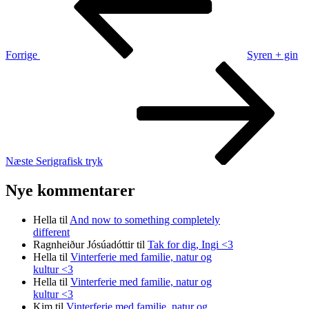
Forrige
Syren + gin
Næste
indlæg
Næste
Serigrafisk tryk
Nye kommentarer
Hella
til
And now to something completely
different
Ragnheiður Jósúadóttir
til
Tak for dig, Ingi <3
Hella
til
Vinterferie med familie, natur og
kultur <3
Hella
til
Vinterferie med familie, natur og
kultur <3
Kim
til
Vinterferie med familie, natur og