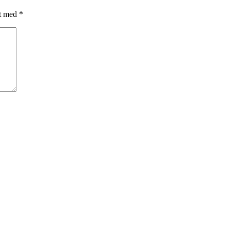
et med
*