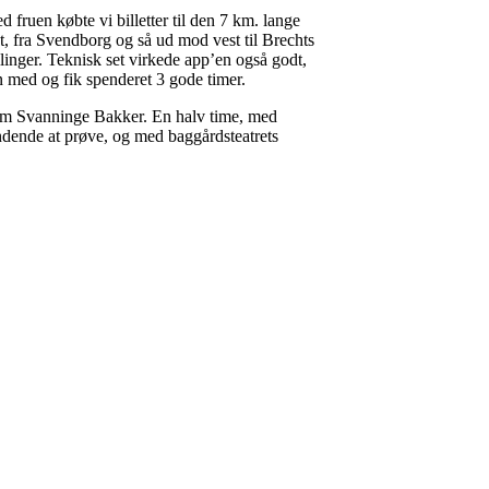
fruen købte vi billetter til den 7 km. lange
st, fra Svendborg og så ud mod vest til Brechts
llinger. Teknisk set virkede app’en også godt,
n med og fik spenderet 3 gode timer.
g om Svanninge Bakker. En halv time, med
pændende at prøve, og med baggårdsteatrets