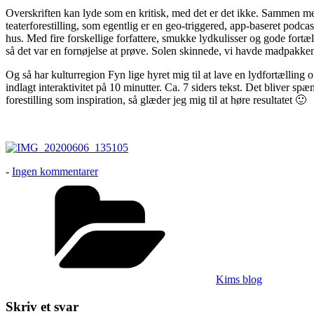
–
Overskriften kan lyde som en kritisk, med det er det ikke. Sammen med 
den
teaterforestilling, som egentlig er en geo-triggered, app-baseret podca
næste
hus. Med fire forskellige forfattere, smukke lydkulisser og gode fortæ
laver
så det var en fornøjelse at prøve. Solen skinnede, vi havde madpakke
jeg
selv
Og så har kulturregion Fyn lige hyret mig til at lave en lydfortællin
indlagt interaktivitet på 10 minutter. Ca. 7 siders tekst. Det bliver s
forestilling som inspiration, så glæder jeg mig til at høre resultatet 🙂
til
-
Ingen kommentarer
Min
Kategorier
første
lydvandring
–
den
næste
laver
jeg
Kims blog
selv
Skriv et svar