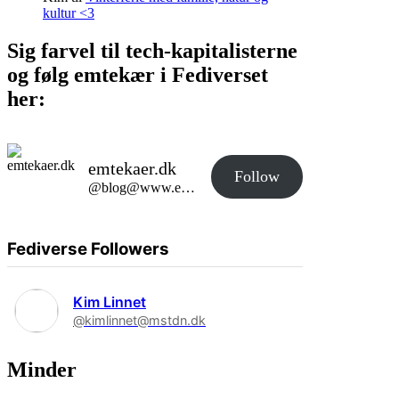
kultur <3
Sig farvel til tech-kapitalisterne
og følg emtekær i Fediverset
her:
emtekaer.dk
Follow
@blog@www.emtekaer.dk
Fediverse Followers
Kim Linnet
@kimlinnet@mstdn.dk
Minder