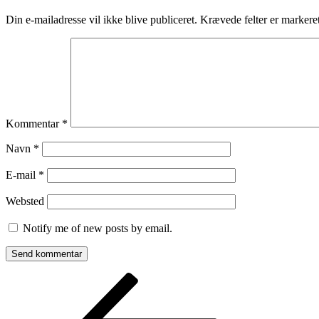
Din e-mailadresse vil ikke blive publiceret.
Krævede felter er marker
Kommentar
*
Navn
*
E-mail
*
Websted
Notify me of new posts by email.
Indlægsnavigation
Forrige
indlæg