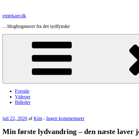
Videre
til
emtekaer.dk
indhold
…blogbogstaver fra det sydfynske
Forside
Videoer
Billeder
Udgivet
til
juli 22, 2020
af
Kim
-
Ingen kommentarer
den
Min
første
Min første lydvandring – den næste laver j
lydvandring