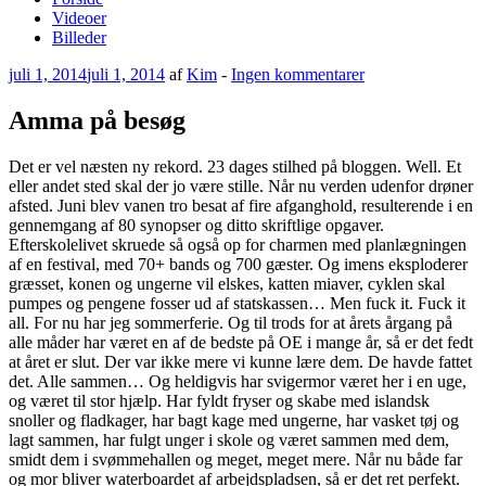
Videoer
Billeder
Udgivet
til
juli 1, 2014
juli 1, 2014
af
Kim
-
Ingen kommentarer
den
Amma
på
Amma på besøg
besøg
Det er vel næsten ny rekord. 23 dages stilhed på bloggen. Well. Et
eller andet sted skal der jo være stille. Når nu verden udenfor drøner
afsted. Juni blev vanen tro besat af fire afganghold, resulterende i en
gennemgang af 80 synopser og ditto skriftlige opgaver.
Efterskolelivet skruede så også op for charmen med planlægningen
af en festival, med 70+ bands og 700 gæster. Og imens eksploderer
græsset, konen og ungerne vil elskes, katten miaver, cyklen skal
pumpes og pengene fosser ud af statskassen… Men fuck it. Fuck it
all. For nu har jeg sommerferie. Og til trods for at årets årgang på
alle måder har været en af de bedste på OE i mange år, så er det fedt
at året er slut. Der var ikke mere vi kunne lære dem. De havde fattet
det. Alle sammen… Og heldigvis har svigermor været her i en uge,
og været til stor hjælp. Har fyldt fryser og skabe med islandsk
snoller og fladkager, har bagt kage med ungerne, har vasket tøj og
lagt sammen, har fulgt unger i skole og været sammen med dem,
smidt dem i svømmehallen og meget, meget mere. Når nu både far
og mor bliver waterboardet af arbejdspladsen, så er det ret perfekt.