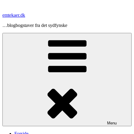
Videre
til
emtekaer.dk
indhold
…blogbogstaver fra det sydfynske
Menu
Forside