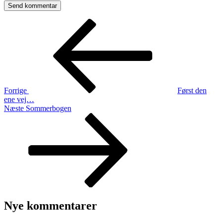
Indlægsnavigation
Forrige
indlæg
Forrige
Først den
ene vej…
Næste
Næste
Sommerbogen
indlæg
Nye kommentarer