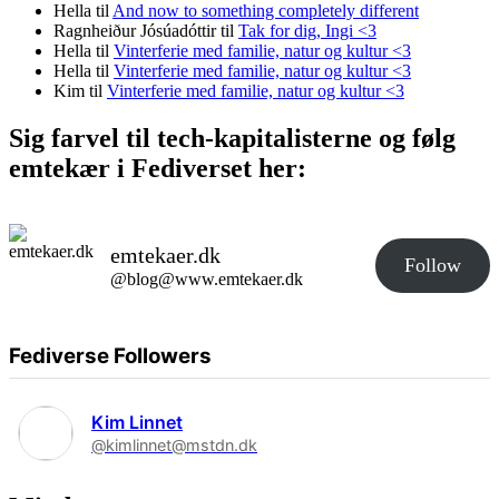
Hella
til
And now to something completely different
Ragnheiður Jósúadóttir
til
Tak for dig, Ingi <3
Hella
til
Vinterferie med familie, natur og kultur <3
Hella
til
Vinterferie med familie, natur og kultur <3
Kim
til
Vinterferie med familie, natur og kultur <3
Sig farvel til tech-kapitalisterne og følg
emtekær i Fediverset her:
emtekaer.dk
Follow
@blog@www.emtekaer.dk
Fediverse Followers
Kim Linnet
@kimlinnet@mstdn.dk