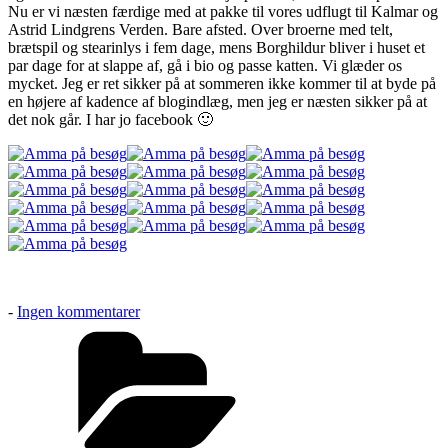
Nu er vi næsten færdige med at pakke til vores udflugt til Kalmar og
Astrid Lindgrens Verden. Bare afsted. Over broerne med telt,
brætspil og stearinlys i fem dage, mens Borghildur bliver i huset et
par dage for at slappe af, gå i bio og passe katten. Vi glæder os
mycket. Jeg er ret sikker på at sommeren ikke kommer til at byde på
en højere af kadence af blogindlæg, men jeg er næsten sikker på at
det nok går. I har jo facebook 🙂
til
-
Ingen kommentarer
Amma
Kategorier
på
besøg