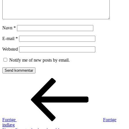
Navn
*
E-mail
*
Websted
Notify me of new posts by email.
Indlægsnavigation
Forrige
indlæg
Forrige
Forrige
indlæg