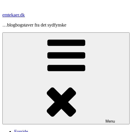
Videre
til
emtekaer.dk
indhold
…blogbogstaver fra det sydfynske
Menu
Forside