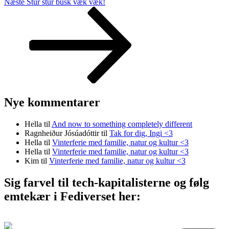
Næste
Næste
Stur stur busk væk væk!
indlæg
Nye kommentarer
Hella
til
And now to something completely different
Ragnheiður Jósúadóttir
til
Tak for dig, Ingi <3
Hella
til
Vinterferie med familie, natur og kultur <3
Hella
til
Vinterferie med familie, natur og kultur <3
Kim
til
Vinterferie med familie, natur og kultur <3
Sig farvel til tech-kapitalisterne og følg
emtekær i Fediverset her: