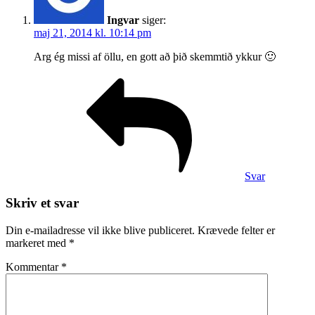
Ingvar
siger:
maj 21, 2014 kl. 10:14 pm
Arg ég missi af öllu, en gott að þið skemmtið ykkur 🙂
Svar
Skriv et svar
Din e-mailadresse vil ikke blive publiceret.
Krævede felter er
markeret med
*
Kommentar
*