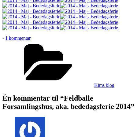
til
-
1 kommentar
Feldballe
Kategorier
Forsamlingshus,
aka.
bededagsferie
2014
Kims blog
Én kommentar til “Feldballe
Forsamlingshus, aka. bededagsferie 2014”