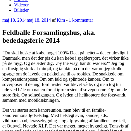
Videoer
Billeder
Udgivet
til
maj 18, 2014
maj 18, 2014
af
Kim
-
1 kommentar
den
Feldballe
Forsamlingshus,
Feldballe Forsamlingshus, aka.
aka.
bededagsferie 2014
bededagsferie
2014
“Du skal huske at købe noget 100% Deet på nettet – det er ulovligt i
Danmark, men det der pis du kan købe i spejdersport, det virker ikke
på de myg. Og de æder dig…by the way, har du waders?” Jeg tog
en forsigtig slurk af min øl, og tænkte på om det var nu jeg skulle
spørge om de lavede en pakkeliste til os rookies. De snakkede om
kompressionsposer. Om om fald og splintrede kanoer. Om to
soverposer til deling, fordi resten var blevet våde, og man tog tur
ude ved båle om natten for at tørre resten af soveposerne. Og om de
store fisk. Og solnedgangen. Og lyden af helikoptere der forsvandt,
sammen med mobildækningen.
Det var startet som kanoreunion, men blev til en familie-
kanoreunions-fødselsdag. Med helstegt svin, kanosejlads,
vildmarksbad, terassebygning – og afprøvning af familiens nye telt,
et Outwell Nevade XLP. Det var meget, meget hyggeligt. Tonsvis af