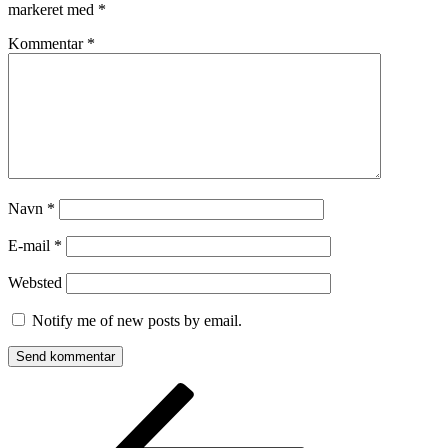
markeret med
*
Kommentar
*
Navn
*
E-mail
*
Websted
Notify me of new posts by email.
Indlægsnavigation
Forrige
indlæg