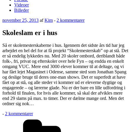
Videoer
Billeder
Udgivet
til
november 25, 2013
af
Kim
-
2 kommentarer
den
Skoleslam
er
Skoleslam er i hus
i
hus
Så er skolemesterskaberne i hus. Igennem det sidste års tid har jeg
arbejdet en hel del for at få projekt “Skolemesterskab” op at stå. Det
er så endelig lykkedes nu. Med 20 skoler ombord, deriblandt både
folk-, fri, privat og efterskoler over hele Fyn – og endda en enkelt
omgang VUC. Mere end 3000 elever kommer til at deltage, og vi
har fået lejet Magasinet i Odense, samme sted som Jonathan Spang
og deslige bruge til deres one-man shows. Det er superfedt at have
fået op at stå, og alle steder vi kommer ud er eleverne dygtige og
engagerede – og lærerne glade. Nu er der bare en lille udfordring i
forhold til finalen, for hvis alle kommer, så skal der afvikles mere
end 29 slams på max. to timer. Der er dælme mange ord. Men det
ordner sig nok…
til
-
2 kommentarer
Skoleslam
Kategorier
er
i