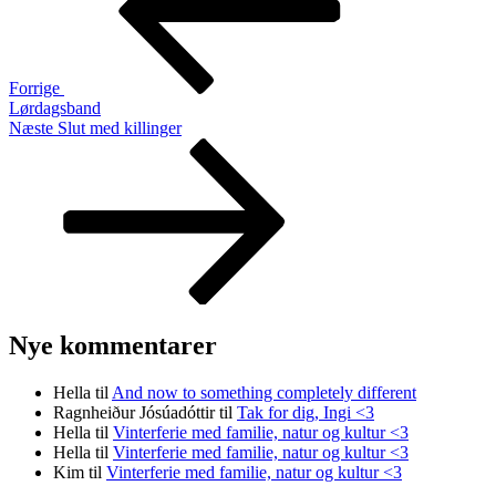
Forrige
Lørdagsband
Næste
Næste
Slut med killinger
indlæg
Nye kommentarer
Hella
til
And now to something completely different
Ragnheiður Jósúadóttir
til
Tak for dig, Ingi <3
Hella
til
Vinterferie med familie, natur og kultur <3
Hella
til
Vinterferie med familie, natur og kultur <3
Kim
til
Vinterferie med familie, natur og kultur <3