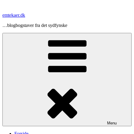
Videre
til
emtekaer.dk
indhold
…blogbogstaver fra det sydfynske
Menu
Forside