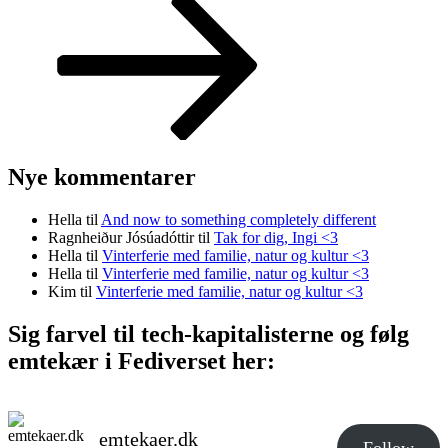
Nye kommentarer
Hella
til
And now to something completely different
Ragnheiður Jósúadóttir
til
Tak for dig, Ingi <3
Hella
til
Vinterferie med familie, natur og kultur <3
Hella
til
Vinterferie med familie, natur og kultur <3
Kim
til
Vinterferie med familie, natur og kultur <3
Sig farvel til tech-kapitalisterne og følg
emtekær i Fediverset her:
emtekaer.dk
Follow