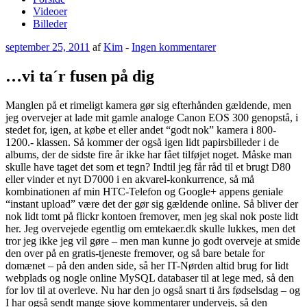
Videoer
Billeder
Udgivet
til
september 25, 2011
af
Kim
-
Ingen kommentarer
den
…
vi
…vi ta´r fusen på dig
ta
´r
Manglen på et rimeligt kamera gør sig efterhånden gældende, men
fusen
jeg overvejer at lade mit gamle analoge Canon EOS 300 genopstå, i
på
stedet for, igen, at købe et eller andet “godt nok” kamera i 800-
dig
1200.- klassen. Så kommer der også igen lidt papirsbilleder i de
albums, der de sidste fire år ikke har fået tilføjet noget. Måske man
skulle have taget det som et tegn? Indtil jeg får råd til et brugt D80
eller vinder et nyt D7000 i en akvarel-konkurrence, så må
kombinationen af min HTC-Telefon og Google+ appens geniale
“instant upload” være det der gør sig gældende online. Så bliver der
nok lidt tomt på flickr kontoen fremover, men jeg skal nok poste lidt
her. Jeg overvejede egentlig om emtekaer.dk skulle lukkes, men det
tror jeg ikke jeg vil gøre – men man kunne jo godt overveje at smide
den over på en gratis-tjeneste fremover, og så bare betale for
domænet – på den anden side, så her IT-Nørden altid brug for lidt
webplads og nogle online MySQL databaser til at lege med, så den
for lov til at overleve. Nu har den jo også snart ti års fødselsdag – og
I har også sendt mange sjove kommentarer undervejs, så den