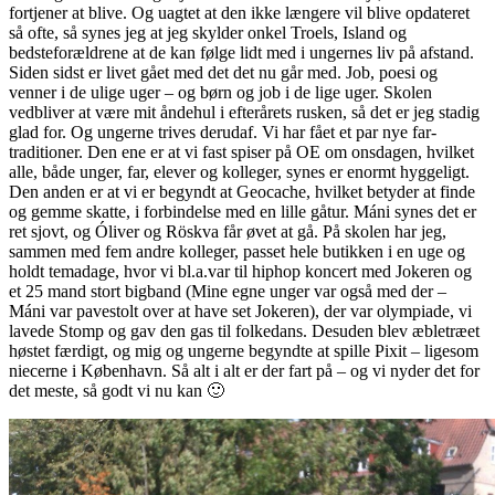
fortjener at blive. Og uagtet at den ikke længere vil blive opdateret
så ofte, så synes jeg at jeg skylder onkel Troels, Island og
bedsteforældrene at de kan følge lidt med i ungernes liv på afstand.
Siden sidst er livet gået med det det nu går med. Job, poesi og
venner i de ulige uger – og børn og job i de lige uger. Skolen
vedbliver at være mit åndehul i efterårets rusken, så det er jeg stadig
glad for. Og ungerne trives derudaf. Vi har fået et par nye far-
traditioner. Den ene er at vi fast spiser på OE om onsdagen, hvilket
alle, både unger, far, elever og kolleger, synes er enormt hyggeligt.
Den anden er at vi er begyndt at Geocache, hvilket betyder at finde
og gemme skatte, i forbindelse med en lille gåtur. Máni synes det er
ret sjovt, og Óliver og Röskva får øvet at gå. På skolen har jeg,
sammen med fem andre kolleger, passet hele butikken i en uge og
holdt temadage, hvor vi bl.a.var til hiphop koncert med Jokeren og
et 25 mand stort bigband (Mine egne unger var også med der –
Máni var pavestolt over at have set Jokeren), der var olympiade, vi
lavede Stomp og gav den gas til folkedans. Desuden blev æbletræet
høstet færdigt, og mig og ungerne begyndte at spille Pixit – ligesom
niecerne i København. Så alt i alt er der fart på – og vi nyder det for
det meste, så godt vi nu kan 🙂