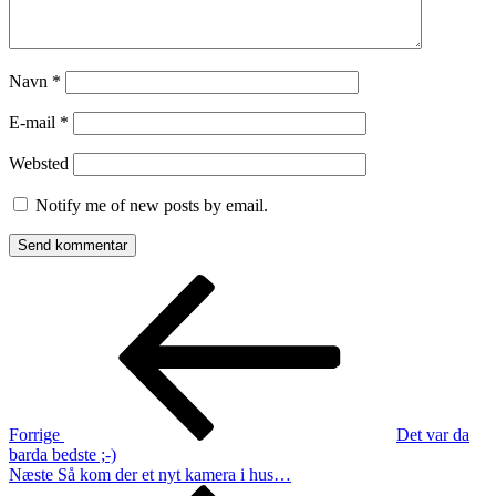
Navn
*
E-mail
*
Websted
Notify me of new posts by email.
Indlægsnavigation
Forrige
indlæg
Forrige
Det var da
barda bedste ;-)
Næste
Næste
Så kom der et nyt kamera i hus…
indlæg