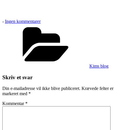
til
-
Ingen kommentarer
…
Kategorier
vi
ta
´r
fusen
på
dig
Kims blog
Skriv et svar
Din e-mailadresse vil ikke blive publiceret.
Krævede felter er
markeret med
*
Kommentar
*