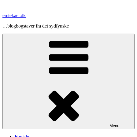
Videre
til
emtekaer.dk
indhold
…blogbogstaver fra det sydfynske
Menu
Forside