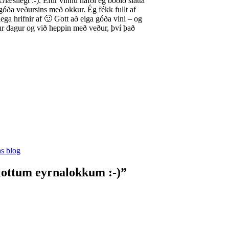
ilegt :-). Eftir vinnu hafði ég boðið slatta
 góða veðursins með okkur. Ég fékk fullt af
ega hrifnir af 🙂 Gott að eiga góða vini – og
ur dagur og við heppin með veður, því það
as blog
flottum eyrnalokkum :-)”