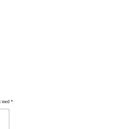
et med
*