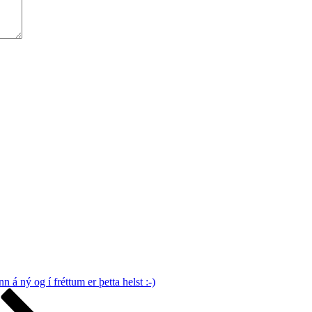
 á ný og í fréttum er þetta helst :-)