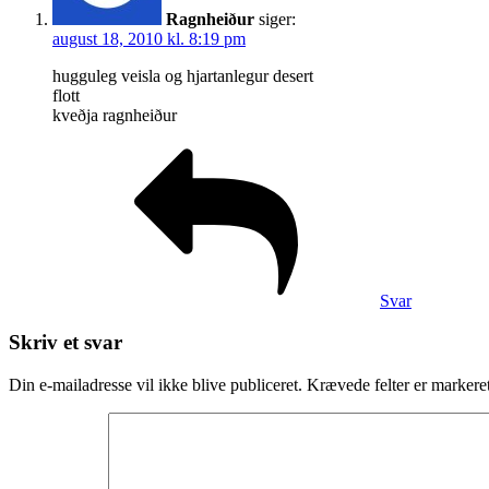
Ragnheiður
siger:
august 18, 2010 kl. 8:19 pm
hugguleg veisla og hjartanlegur desert
flott
kveðja ragnheiður
Svar
Skriv et svar
Din e-mailadresse vil ikke blive publiceret.
Krævede felter er marker