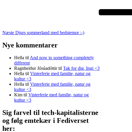
Næste
Djurs sommerland med bedstemor :-)
Nye kommentarer
Hella
til
And now to something completely
different
Ragnheiður Jósúadóttir
til
Tak for dig, Ingi <3
Hella
til
Vinterferie med familie, natur og
kultur <3
Hella
til
Vinterferie med familie, natur og
kultur <3
Kim
til
Vinterferie med familie, natur og
kultur <3
Sig farvel til tech-kapitalisterne
og følg emtekær i Fediverset
her: