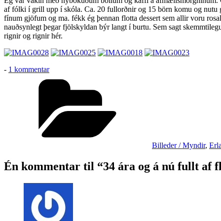
Ég var vakin með nýbökuðum bollum og kaffi á afmælismorgninum. Glæs
nú
af fólki í grill upp í skóla. Ca. 20 fullorðnir og 15 börn komu og nutu
fullt
fínum gjöfum og ma. fékk ég þennan flotta dessert sem allir voru rosal
af
nauðsynlegt þegar fjölskyldan býr langt í burtu. Sem sagt skemmtileg
flottum
rignir og rignir hér.
eyrnalokkum
:-)
til
-
1 kommentar
34
Kategorier
ára
og
á
nú
fullt
af
flottum
Billeder / Myndir
,
Erl
eyrnalokkum
:-)
Én kommentar til “34 ára og á nú fullt af 