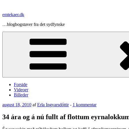
Videre
til
emtekaer.dk
indhold
…blogbogstaver fra det sydfynske
Forside
Videoer
Billeder
Udgivet
til
august 18, 2010
af
Erla Ingvarsdóttir
-
1 kommentar
den
34
ára
34 ára og á nú fullt af flottum eyrnalokkum
og
á