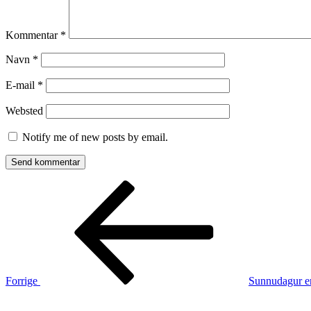
Kommentar
*
Navn
*
E-mail
*
Websted
Notify me of new posts by email.
Indlægsnavigation
Forrige
indlæg
Forrige
Sunnudagur enn
Næste
indlæg