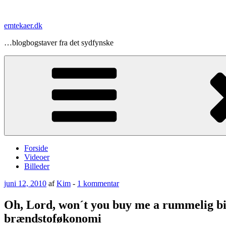
Videre
til
emtekaer.dk
indhold
…blogbogstaver fra det sydfynske
Forside
Videoer
Billeder
Udgivet
til
juni 12, 2010
af
Kim
-
1 kommentar
den
Oh,
Lord,
Oh, Lord, won´t you buy me a rummelig b
won
brændstoføkonomi
´t