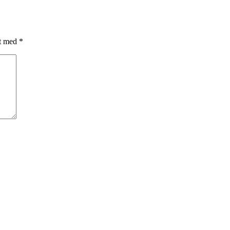
et med
*