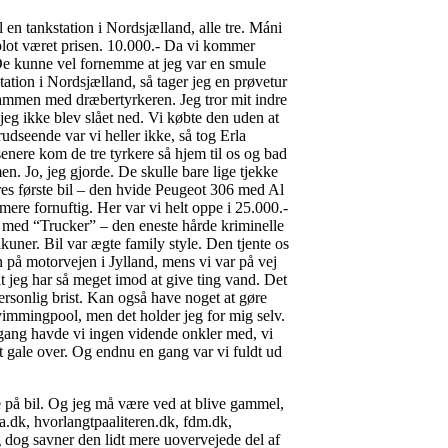
l en tankstation i Nordsjælland, alle tre. Máni
 blot været prisen. 10.000.- Da vi kommer
De kunne vel fornemme at jeg var en smule
ation i Nordsjælland, så tager jeg en prøvetur
sammen med dræbertyrkeren. Jeg tror mit indre
 jeg ikke blev slået ned. Vi købte den uden at
udseende var vi heller ikke, så tog Erla
ere kom de tre tyrkere så hjem til os og bad
. Jo, jeg gjorde. De skulle bare lige tjekke
es første bil – den hvide Peugeot 306 med Al
e fornuftig. Her var vi helt oppe i 25.000.-
ab med “Trucker” – den eneste hårde kriminelle
uner. Bil var ægte family style. Den tjente os
n på motorvejen i Jylland, mens vi var på vej
at jeg har så meget imod at give ting vand. Det
ersonlig brist. Kan også have noget at gøre
vimmingpool, men det holder jeg for mig selv.
n gang havde vi ingen vidende onkler med, vi
t gale over. Og endnu en gang var vi fuldt ud
se på bil. Og jeg må være ved at blive gammel,
ba.dk, hvorlangtpaaliteren.dk, fdm.dk,
g dog savner den lidt mere uovervejede del af