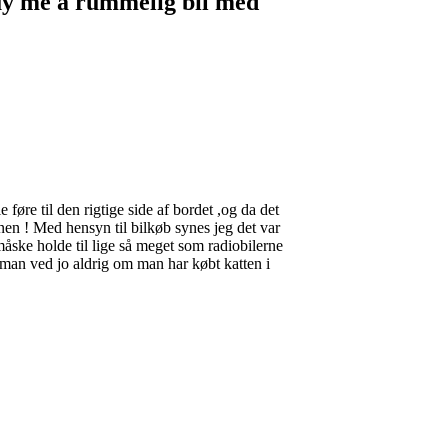
uy me a rummelig bil med
 føre til den rigtige side af bordet ,og da det
inen ! Med hensyn til bilkøb synes jeg det var
måske holde til lige så meget som radiobilerne
er,man ved jo aldrig om man har købt katten i