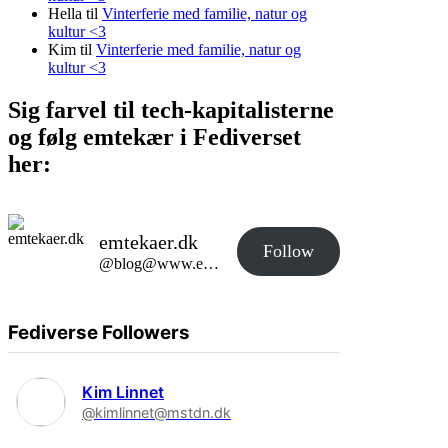
Hella
til
Vinterferie med familie, natur og
kultur <3
Kim
til
Vinterferie med familie, natur og
kultur <3
Sig farvel til tech-kapitalisterne
og følg emtekær i Fediverset
her:
emtekaer.dk
Follow
@blog@www.emtekaer.dk
Fediverse Followers
Kim Linnet
@kimlinnet@mstdn.dk