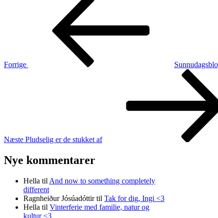
Indlægsnavigation
indlæg
Forrige
Sunnudagsblo
Næste
indlæg
Næste
Pludselig er de stukket af
Nye kommentarer
Hella
til
And now to something completely
different
Ragnheiður Jósúadóttir
til
Tak for dig, Ingi <3
Hella
til
Vinterferie med familie, natur og
kultur <3