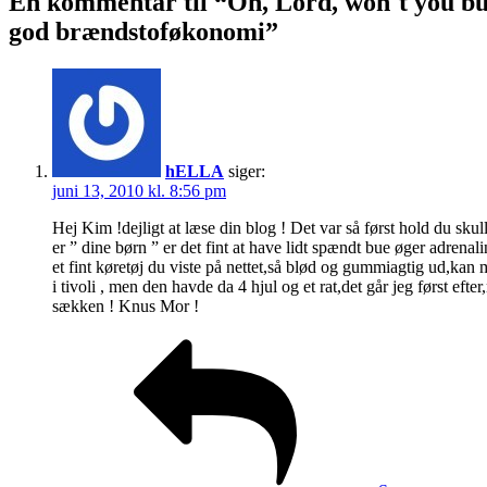
Én kommentar til “Oh, Lord, won´t you b
med
god
god brændstoføkonomi”
brændstoføkonomi
hELLA
siger:
juni 13, 2010 kl. 8:56 pm
Hej Kim !dejligt at læse din blog ! Det var så først hold du skulle
er ” dine børn ” er det fint at have lidt spændt bue øger adrenal
et fint køretøj du viste på nettet,så blød og gummiagtig ud,kan 
i tivoli , men den havde da 4 hjul og et rat,det går jeg først eft
sækken ! Knus Mor !