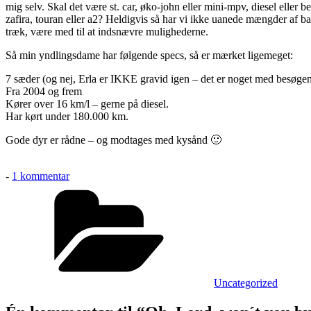
mig selv. Skal det være st. car, øko-john eller mini-mpv, diesel eller b
zafira, touran eller a2? Heldigvis så har vi ikke uanede mængder af ba
træk, være med til at indsnævre mulighederne.
Så min yndlingsdame har følgende specs, så er mærket ligemeget:
7 sæder (og nej, Erla er IKKE gravid igen – det er noget med besøgen
Fra 2004 og frem
Kører over 16 km/l – gerne på diesel.
Har kørt under 180.000 km.
Gode dyr er rådne – og modtages med kysånd 🙂
til
-
1 kommentar
Oh,
Kategorier
Lord,
won
´t
you
buy
me
a
Uncategorized
rummelig
bil