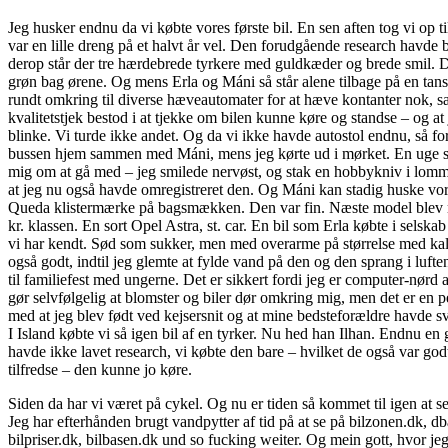
you
buy
Jeg husker endnu da vi købte vores første bil. En sen aften tog vi op ti
me
var en lille dreng på et halvt år vel. Den forudgående research havde
a
derop står der tre hærdebrede tyrkere med guldkæder og brede smil. 
rummelig
grøn bag ørene. Og mens Erla og Máni så står alene tilbage på en tanst
bil
rundt omkring til diverse hæveautomater for at hæve kontanter nok, 
med
kvalitetstjek bestod i at tjekke om bilen kunne køre og standse – og at
god
blinke. Vi turde ikke andet. Og da vi ikke havde autostol endnu, så for
brændstoføkonomi
bussen hjem sammen med Máni, mens jeg kørte ud i mørket. En uge sen
mig om at gå med – jeg smilede nervøst, og stak en hobbykniv i lommen
at jeg nu også havde omregistreret den. Og Máni kan stadig huske vor
Queda klistermærke på bagsmækken. Den var fin. Næste model blev mer
kr. klassen. En sort Opel Astra, st. car. En bil som Erla købte i selsk
vi har kendt. Sød som sukker, men med overarme på størrelse med kalk
også godt, indtil jeg glemte at fylde vand på den og den sprang i lufte
til familiefest med ungerne. Det er sikkert fordi jeg er computer-nørd 
gør selvfølgelig at blomster og biler dør omkring mig, men det er en p
med at jeg blev født ved kejsersnit og at mine bedsteforældre havde s
I Island købte vi så igen bil af en tyrker. Nu hed han Ilhan. Endnu e
havde ikke lavet research, vi købte den bare – hvilket de også var god
tilfredse – den kunne jo køre.
Siden da har vi været på cykel. Og nu er tiden så kommet til igen at 
Jeg har efterhånden brugt vandpytter af tid på at se på bilzonen.dk, d
bilpriser.dk, bilbasen.dk und so fucking weiter. Og mein gott, hvor je