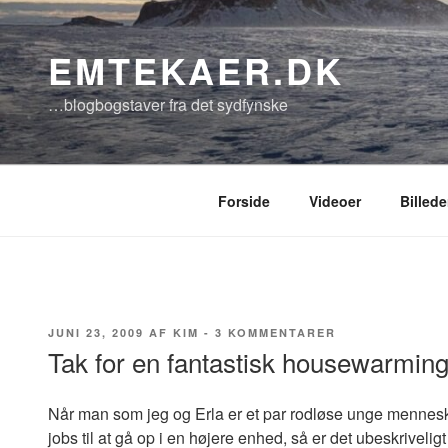
Videre
til
EMTEKAER.DK
indhold
…blogbogstaver fra det sydfynske
Forside
Videoer
Billede
UDGIVET
TIL
JUNI 23, 2009
AF
KIM
-
3 KOMMENTARER
DEN
TAK
Tak for en fantastisk housewarming
FOR
EN
FANTASTISK
Når man som jeg og Erla er et par rodløse unge mennesker
HOUSEWARMIN
jobs til at gå op i en højere enhed, så er det ubeskriveli