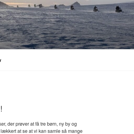
r
!
, der prøver at få tre børn, ny by og
G!
gt lækkert at se at vi kan samle så mange