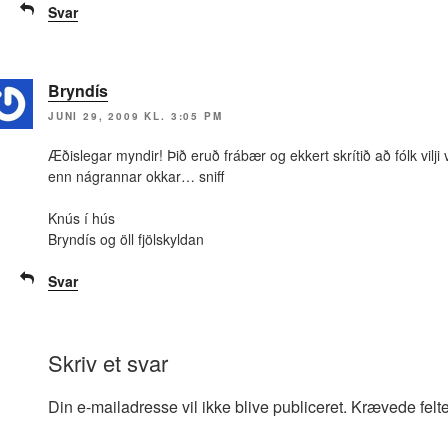
Svar
Bryndís
JUNI 29, 2009 KL. 3:05 PM
Æðislegar myndir! Þið eruð frábær og ekkert skrítið að fólk vilji
enn nágrannar okkar… sniff
Knús í hús
Bryndís og öll fjölskyldan
Svar
Skriv et svar
Din e-mailadresse vil ikke blive publiceret.
Krævede felt