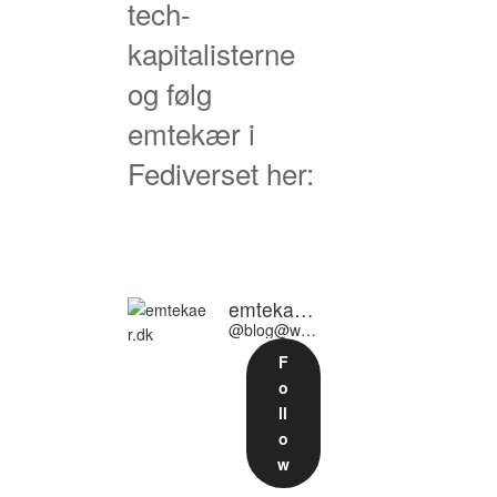
tech-
kapitalisterne
og følg
emtekær i
Fediverset her:
emtekaer.dk
@blog@www.emtekaer.dk
F
o
ll
o
w