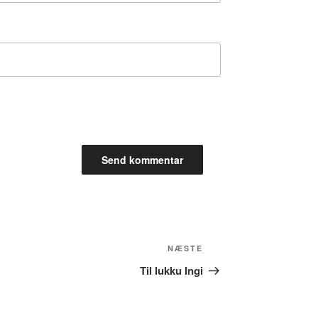
Næste
NÆSTE
indlæg
Til lukku Ingi