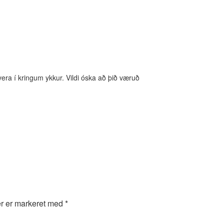
 vera í kringum ykkur. Vildi óska að þið væruð
er er markeret med
*