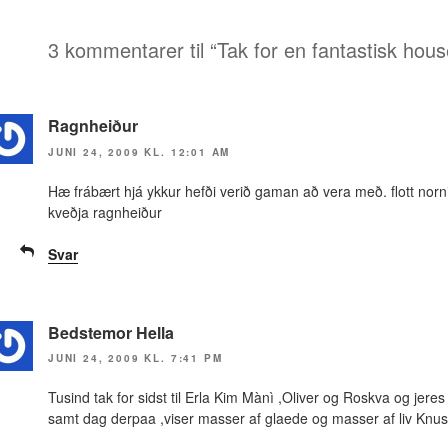
3 kommentarer til “Tak for en fantastisk hou
Ragnheiður
JUNI 24, 2009 KL. 12:01 AM
Hæ frábært hjá ykkur hefði verið gaman að vera með. flott norn
kveðja ragnheiður
Svar
Bedstemor Hella
JUNI 24, 2009 KL. 7:41 PM
Tusind tak for sidst til Erla Kim Mànì ,Oliver og Roskva og jeres 
samt dag derpaa ,viser masser af glaede og masser af liv Knus