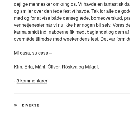
dejlige mennesker omkring os. Vi havde en fantastisk da
og smiler over den fede fest vi havde. Tak for alle de gode
mad og for at vise både danseglæde, børneoverskud, prak
vennetjenester når vi nu ikke har nogen bil selv. Vores d
karma smidt ind, naboerne fik mødt baglandet og dem af je
overmåde tilfredse med weekendens fest. Det var formid
Mi casa, su casa –
Kim, Erla, Máni, Óliver, Röskva og Múggi.
til
-
3 kommentarer
Tak
for
en
KATEGORIER
DIVERSE
fantastisk
housewarming!