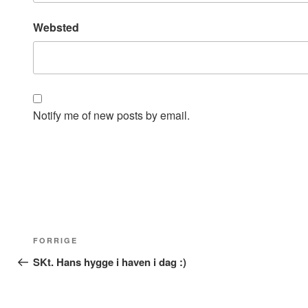
Websted
Notify me of new posts by email.
Indlægsnavigation
Forrige
FORRIGE
indlæg
SKt. Hans hygge i haven i dag :)