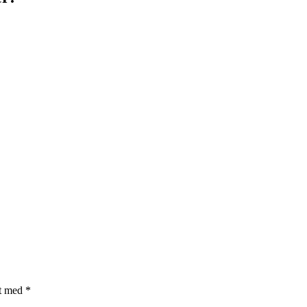
et med
*