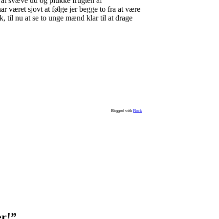
 at svæve ud og plukke frugten af
 været sjovt at følge jer begge to fra at være
 til nu at se to unge mænd klar til at drage
Blogged with
Flock
er!”