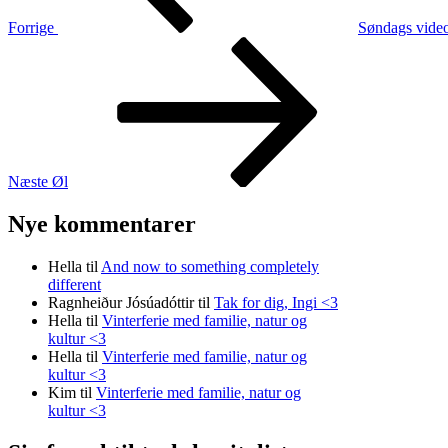
Forrige
Søndags video 
Næste
indlæg
Næste
Øl
Nye kommentarer
Hella
til
And now to something completely
different
Ragnheiður Jósúadóttir
til
Tak for dig, Ingi <3
Hella
til
Vinterferie med familie, natur og
kultur <3
Hella
til
Vinterferie med familie, natur og
kultur <3
Kim
til
Vinterferie med familie, natur og
kultur <3