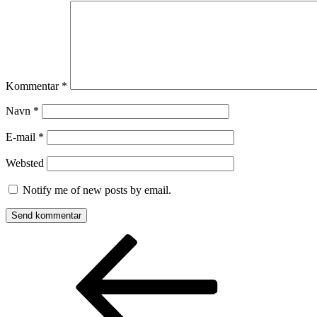
Kommentar
*
Navn
*
E-mail
*
Websted
Notify me of new posts by email.
Indlægsnavigation
Forrige
indlæg