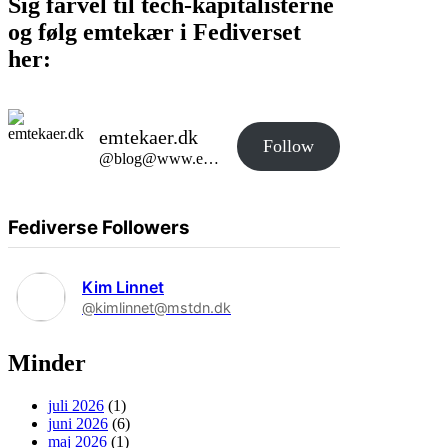
Sig farvel til tech-kapitalisterne
og følg emtekær i Fediverset
her:
emtekaer.dk
Follow
@blog@www.emtekaer.dk
Fediverse Followers
Kim Linnet
@kimlinnet@mstdn.dk
Minder
juli 2026
(1)
juni 2026
(6)
maj 2026
(1)