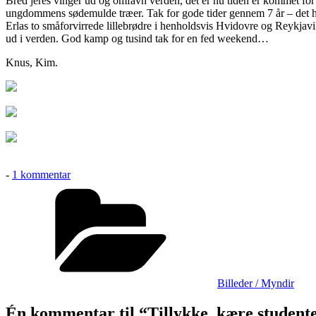
Bred jeres vinger ud og omfavn verden, det er nu tiden er kommet for
ungdommens sødemulde træer. Tak for gode tider gennem 7 år – det har
Erlas to småforvirrede lillebrødre i henholdsvis Hvidovre og Reykjavik,
ud i verden. God kamp og tusind tak for en fed weekend…
Knus, Kim.
til
-
1 kommentar
Tillykke,
Kategorier
kære
studenter!
Billeder / Myndir
Én kommentar til “Tillykke, kære student