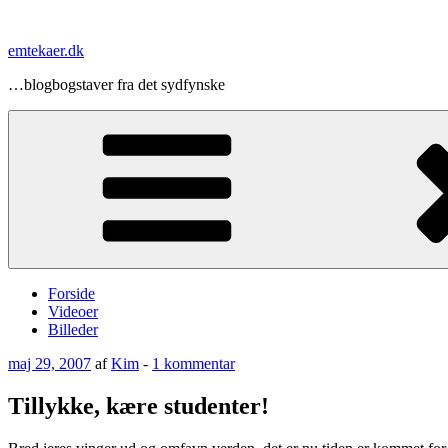
Videre
til
emtekaer.dk
indhold
…blogbogstaver fra det sydfynske
Forside
Videoer
Billeder
Udgivet
til
maj 29, 2007
af
Kim
-
1 kommentar
den
Tillykke,
kære
Tillykke, kære studenter!
studenter!