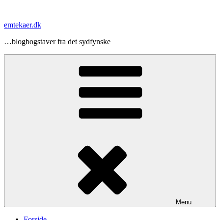
Videre
til
emtekaer.dk
indhold
…blogbogstaver fra det sydfynske
Menu
Forside