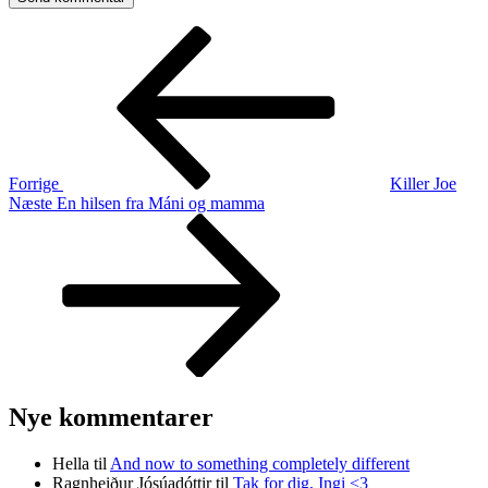
Indlægsnavigation
Forrige
indlæg
Forrige
Killer Joe
Næste
Næste
En hilsen fra Máni og mamma
indlæg
Nye kommentarer
Hella
til
And now to something completely different
Ragnheiður Jósúadóttir
til
Tak for dig, Ingi <3