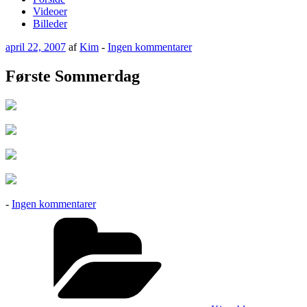
Videoer
Billeder
Udgivet
til
april 22, 2007
af
Kim
-
Ingen kommentarer
den
Første
Sommerdag
Første Sommerdag
til
-
Ingen kommentarer
Første
Kategorier
Sommerdag