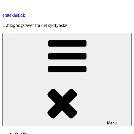
Videre
til
emtekaer.dk
indhold
…blogbogstaver fra det sydfynske
Menu
Forside