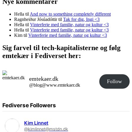
Nye kommentarer
Hella
til
And now to something completely different
Ragnheiður Jósúadóttir
til
Tak for dig, Ingi <3
Hella
til
Vinterferie med familie, natur og kultur <3
Hella
til
Vinterferie med familie, natur og kultur <3
Kim
til
Vinterferie med familie, natur og kultur <3
Sig farvel til tech-kapitalisterne og følg
emtekær i Fediverset her:
emtekaer.dk
Follow
@blog@www.emtekaer.dk
Fediverse Followers
Kim Linnet
@kimlinnet@mstdn.dk