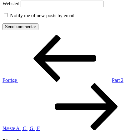
Websted
Notify me of new posts by email.
Indlægsnavigation
Forrige
indlæg
Forrige
Part 2
Næste
indlæg
Næste
A | C | G | F