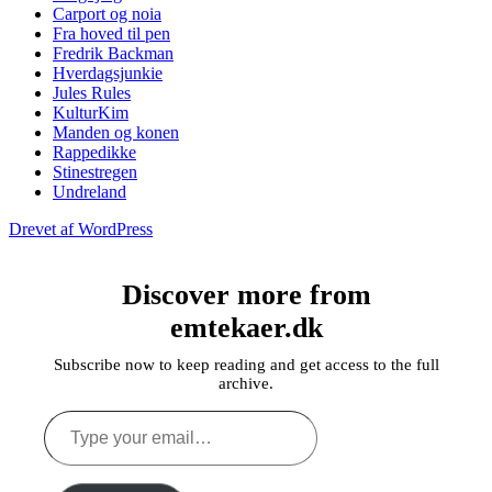
Carport og noia
Fra hoved til pen
Fredrik Backman
Hverdagsjunkie
Jules Rules
KulturKim
Manden og konen
Rappedikke
Stinestregen
Undreland
Drevet af WordPress
Discover more from
emtekaer.dk
Subscribe now to keep reading and get access to the full
archive.
Type
your
email…