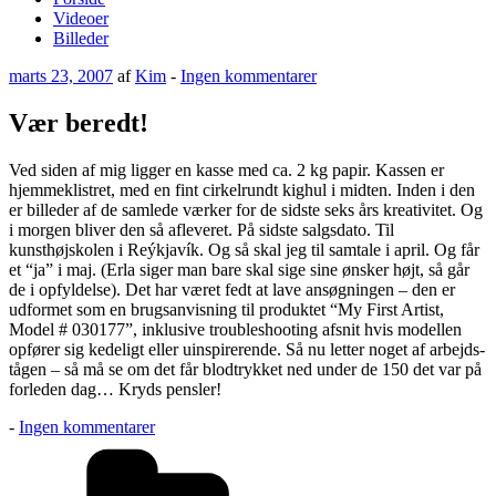
Videoer
Billeder
Udgivet
til
marts 23, 2007
af
Kim
-
Ingen kommentarer
den
Vær
beredt!
Vær beredt!
Ved siden af mig ligger en kasse med ca. 2 kg papir. Kassen er
hjemmeklistret, med en fint cirkelrundt kighul i midten. Inden i den
er billeder af de samlede værker for de sidste seks års kreativitet. Og
i morgen bliver den så afleveret. På sidste salgsdato. Til
kunsthøjskolen i Reýkjavík. Og så skal jeg til samtale i april. Og får
et “ja” i maj. (Erla siger man bare skal sige sine ønsker højt, så går
de i opfyldelse). Det har været fedt at lave ansøgningen – den er
udformet som en brugsanvisning til produktet “My First Artist,
Model # 030177”, inklusive troubleshooting afsnit hvis modellen
opfører sig kedeligt eller uinspirerende. Så nu letter noget af arbejds-
tågen – så må se om det får blodtrykket ned under de 150 det var på
forleden dag… Kryds pensler!
til
-
Ingen kommentarer
Vær
Kategorier
beredt!