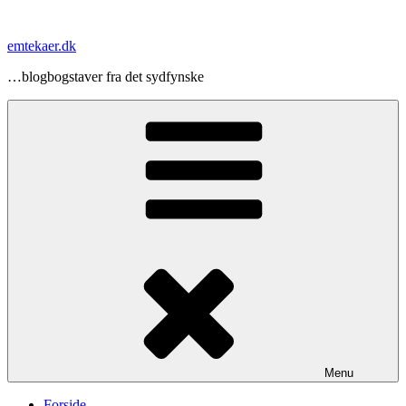
Videre
til
emtekaer.dk
indhold
…blogbogstaver fra det sydfynske
Menu
Forside