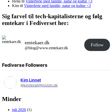
Hella
til
Vinterferie med familie, natur og kultur <3
Kim
til
Vinterferie med familie, natur og kultur <3
Sig farvel til tech-kapitalisterne og følg
emtekær i Fediverset her:
emtekaer.dk
Follow
@blog@www.emtekaer.dk
Fediverse Followers
Kim Linnet
@kimlinnet@mstdn.dk
Minder
juli 2026
(1)