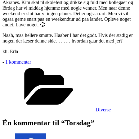
Akranes. Kim skal til skolefest og drikke sig fuld med kollegaer og
lördag har vi middag hjemme med nogle venner. Men naar denne
weekend er slut har vi ingen planer. Det er ogsaa rart. Men vi vil
ogsaa gerne snart paa en weekendtur ud paa landet. Opleve noget
andet. Lave noget. 🙂
Naah, maa hellere smutte. Haaber I har det godt. Hvis der stadig er
nogen der læser denne side……… hvordan gaar det med jer?
kh. Erla
til
-
1 kommentar
Torsdag
Kategorier
Diverse
Én kommentar til “Torsdag”