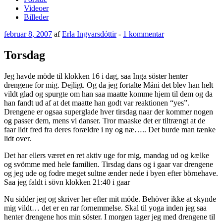
Videoer
Billeder
Udgivet
til
februar 8, 2007
af
Erla Ingvarsdóttir
-
1 kommentar
den
Torsdag
Torsdag
Jeg havde möde til klokken 16 i dag, saa Inga söster henter
drengene for mig. Dejligt. Og da jeg fortalte Máni det blev han helt
vildt glad og spurgte om han saa maatte komme hjem til dem og da
han fandt ud af at det maatte han godt var reaktionen “yes”.
Drengene er ogsaa superglade hver tirsdag naar der kommer nogen
og passer dem, mens vi danser. Tror maaske det er tiltrængt at de
faar lidt fred fra deres forældre i ny og næ….. Det burde man tænke
lidt over.
Det har ellers været en ret aktiv uge for mig, mandag ud og kælke
og svömme med hele familien. Tirsdag dans og i gaar var drengene
og jeg ude og fodre meget sultne ænder nede i byen efter börnehave.
Saa jeg faldt i sövn klokken 21:40 i gaar
Nu sidder jeg og skriver her efter mit möde. Behöver ikke at skynde
mig vildt… det er en rar fornemmelse. Skal til yoga inden jeg saa
henter drengene hos min söster. I morgen tager jeg med drengene til