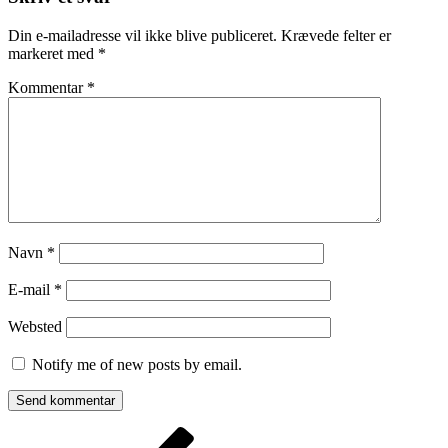
Din e-mailadresse vil ikke blive publiceret.
Krævede felter er
markeret med
*
Kommentar
*
Navn
*
E-mail
*
Websted
Notify me of new posts by email.
Indlægsnavigation
Forrige