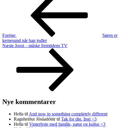
indlæg
Forrige
Søren er
kernesund når han jodler
Næste
Næste
Joost – måske fremtidens TV
indlæg
Nye kommentarer
Hella
til
And now to something completely different
Ragnheiður Jósúadóttir
til
Tak for dig, Ingi <3
Hella
til
Vinterferie med familie, natur og kultur <3