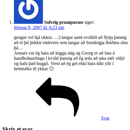
Solveig prumpurass
siger:
februar 8, 2007 kl. 6:23 pm
gengur vel hjá okkur….:) langar samt svolítið að flytja þannig
að ef þú þekkir einhvern sem langar að framleigja íbúðina sína
þá…
Annars var ég bara að leggja mig og Georg er að fara á
handboltaæfingu í kvöld þannig að ég ætla að taka mér vídjó
og hafa það huggó. Verst að ég get ekki bara kíkt yfir í
heimsókn til ykkar 🙁
Svar
Skriv et svar