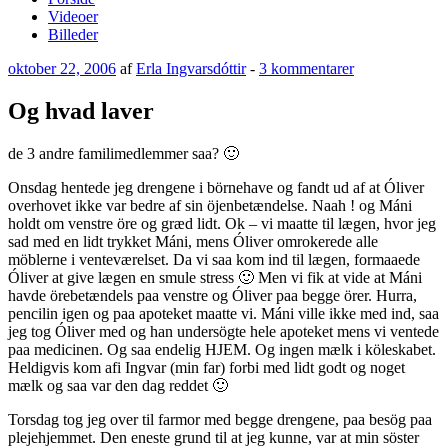
Videoer
Billeder
Udgivet
til
oktober 22, 2006
af
Erla Ingvarsdóttir
-
3 kommentarer
den
Og
hvad
Og hvad laver
laver
de 3 andre familimedlemmer saa? 🙂
Onsdag hentede jeg drengene i börnehave og fandt ud af at Óliver
overhovet ikke var bedre af sin öjenbetændelse. Naah ! og Máni
holdt om venstre öre og græd lidt. Ok – vi maatte til lægen, hvor jeg
sad med en lidt trykket Máni, mens Óliver omrokerede alle
möblerne i venteværelset. Da vi saa kom ind til lægen, formaaede
Óliver at give lægen en smule stress 🙂 Men vi fik at vide at Máni
havde örebetændels paa venstre og Óliver paa begge örer. Hurra,
pencilin igen og paa apoteket maatte vi. Máni ville ikke med ind, saa
jeg tog Óliver med og han undersögte hele apoteket mens vi ventede
paa medicinen. Og saa endelig HJEM. Og ingen mælk i köleskabet.
Heldigvis kom afi Ingvar (min far) forbi med lidt godt og noget
mælk og saa var den dag reddet 🙂
Torsdag tog jeg over til farmor med begge drengene, paa besög paa
plejehjemmet. Den eneste grund til at jeg kunne, var at min söster