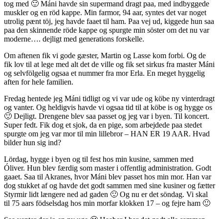
tog med 🙂 Máni havde sin supermand dragt paa, med indbyggede
muskler og en röd kappe. Min farmor, 94 aar, syntes det var noget
utrolig pænt töj, jeg havde faaet til ham. Paa vej ud, kiggede hun saa
paa den skinnende röde kappe og spurgte min söster om det nu var
moderne…. dejligt med generations forskelle.
Om aftenen fik vi gode gæster, Martin og Lasse kom forbi. Og de
fik lov til at lege med alt det de ville og fik set sirkus fra master Máni
og selvfölgelig ogsaa et nummer fra mor Erla. En meget hyggelig
aften for hele familien.
Fredag hentede jeg Máni tidligt og vi var ude og köbe ny vinterdragt
og vanter. Og heldigvis havde vi ogsaa tid til at köbe is og hygge os
🙂 Dejligt. Drengene blev saa passet og jeg var i byen. Til koncert.
Super fedt. Fik dog et sjok, da en pige, som arbejdede paa stedet
spurgte om jeg var mor til min lillebror – HAN ER 19 AAR. Hvad
bilder hun sig ind?
Lördag, hygge i byen og til fest hos min kusine, sammen med
Óliver. Hun blev færdig som master i offentlig administration. Godt
gaaet. Saa til Akranes, hvor Máni blev passet hos min mor. Han var
dog stukket af og havde det godt sammen med sine kusiner og fætter
Styrmir lidt længere ned ad gaden 🙂 Og nu er det söndag. Vi skal
til 75 aars födselsdag hos min morfar klokken 17 – og fejre ham 🙂