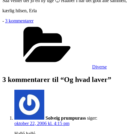
Saa venter der jo en ny uge 🙂 Haaber I har det godt alle sammen,
kærlig hilsen, Erla
til
-
3 kommentarer
Og
Kategorier
hvad
laver
Diverse
3 kommentarer til “Og hvad laver”
Solveig prumpurass
siger:
oktober 22, 2006 kl. 4:15 pm
Halló halló.