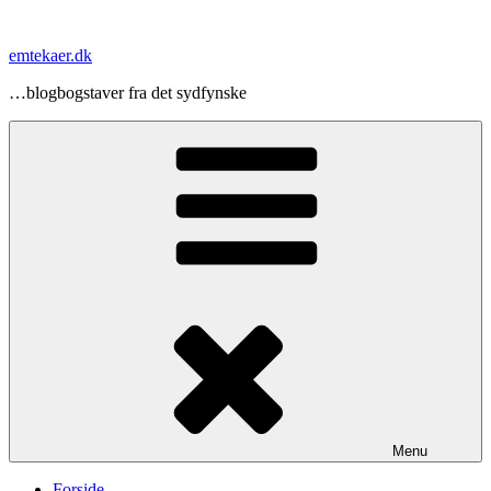
Videre
til
emtekaer.dk
indhold
…blogbogstaver fra det sydfynske
Menu
Forside