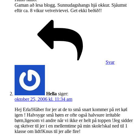
Gaman að lesa blogg. Sunnudagshangs hjá okkur. Sjáumst
eftir ca. 8 vikur veiveivievei. Get ekki beðið!!
Svar
Hella
siger:
oktober 25, 2006 kl. 11:34 am
Hej Erla!Håber for jer at de to små snart kommer på ret køl
igen ! Halvsyge små børn er ofte også halvsure irritable
børn,ligesom vi andre når vi ikke er helt på toppen !Jeg sidder
og skriver til jer i en mellemtime på min skole!skal ned til 1
klasse om lidt!Knus til jer alle fire!