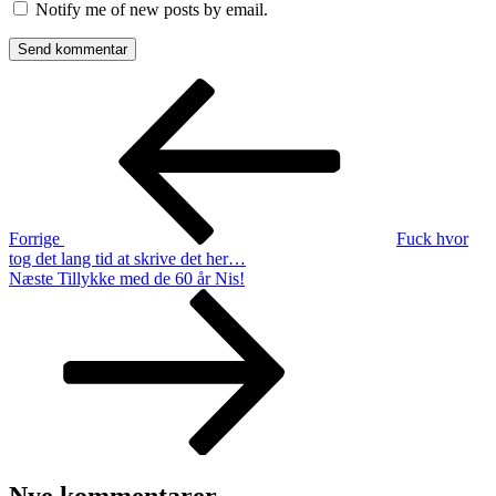
Notify me of new posts by email.
Indlægsnavigation
Forrige
indlæg
Forrige
Fuck hvor
tog det lang tid at skrive det her…
Næste
Næste
Tillykke med de 60 år Nis!
indlæg
Nye kommentarer