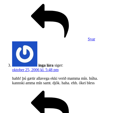
Svar
inga lára
siger:
oktober 25, 2006 kl. 5:48 pm
hahh! þú gætir allavega ekki verið mamma mín. húha.
kannski amma mín samt. djók. haha. ehh. ókei bless