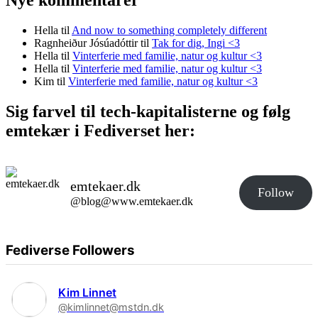
Hella
til
And now to something completely different
Ragnheiður Jósúadóttir
til
Tak for dig, Ingi <3
Hella
til
Vinterferie med familie, natur og kultur <3
Hella
til
Vinterferie med familie, natur og kultur <3
Kim
til
Vinterferie med familie, natur og kultur <3
Sig farvel til tech-kapitalisterne og følg
emtekær i Fediverset her:
emtekaer.dk
Follow
@blog@www.emtekaer.dk
Fediverse Followers
Kim Linnet
@kimlinnet@mstdn.dk