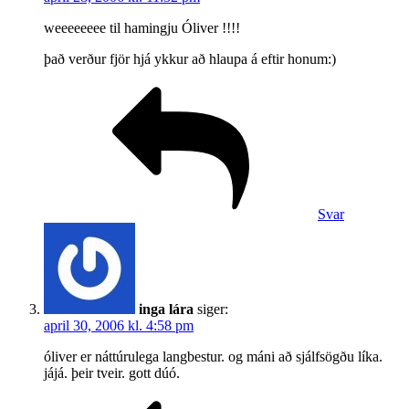
weeeeeeee til hamingju Óliver !!!!
það verður fjör hjá ykkur að hlaupa á eftir honum:)
Svar
inga lára
siger:
april 30, 2006 kl. 4:58 pm
óliver er náttúrulega langbestur. og máni að sjálfsögðu líka.
jájá. þeir tveir. gott dúó.