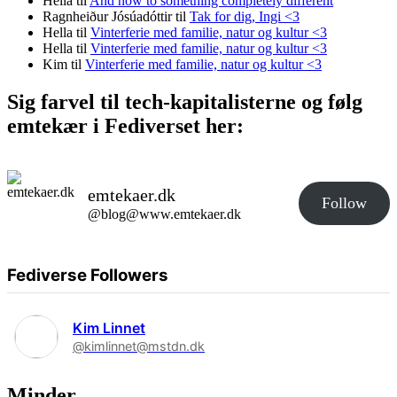
Hella
til
And now to something completely different
Ragnheiður Jósúadóttir
til
Tak for dig, Ingi <3
Hella
til
Vinterferie med familie, natur og kultur <3
Hella
til
Vinterferie med familie, natur og kultur <3
Kim
til
Vinterferie med familie, natur og kultur <3
Sig farvel til tech-kapitalisterne og følg
emtekær i Fediverset her:
emtekaer.dk
Follow
@blog@www.emtekaer.dk
Fediverse Followers
Kim Linnet
@kimlinnet@mstdn.dk
Minder