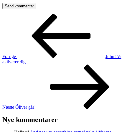
Indlægsnavigation
Forrige
indlæg
Forrige
Juhu! Vi
aktiverer dig…
Næste
indlæg
Næste
Óliver går!
Nye kommentarer