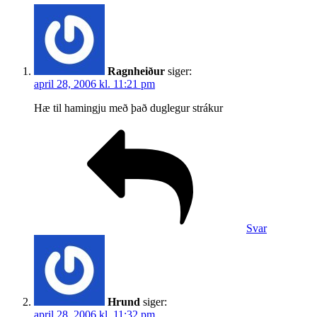
Ragnheiður
siger:
april 28, 2006 kl. 11:21 pm
Hæ til hamingju með það duglegur strákur
Svar
Hrund
siger:
april 28, 2006 kl. 11:32 pm