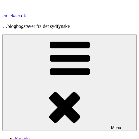
Videre
til
emtekaer.dk
indhold
…blogbogstaver fra det sydfynske
Menu
Forside