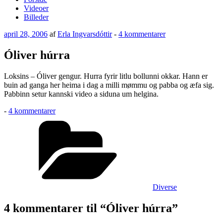
Videoer
Billeder
Udgivet
til
april 28, 2006
af
Erla Ingvarsdóttir
-
4 kommentarer
den
Óliver
húrra
Óliver húrra
Loksins – Óliver gengur. Hurra fyrir litlu bollunni okkar. Hann er
buin ad ganga her heima i dag a milli mømmu og pabba og æfa sig.
Pabbinn setur kannski video a siduna um helgina.
til
-
4 kommentarer
Óliver
Kategorier
húrra
Diverse
4 kommentarer til “Óliver húrra”