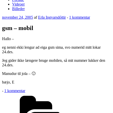
Videoer
Billeder
Udgivet
til
november 24, 2005
af
Erla Ingvarsdóttir
-
1 kommentar
den
gsm
–
gsm – mobil
mobil
Hallo –
eg nenni ekki lengur ad eiga gsm sima, svo numerid mitt lokar
24.des.
Jeg gider ikke længere bruge mobilen, så mit nummer lukker den
24.des.
Manudur til jola – 🙂
bæjo, E
til
-
1 kommentar
gsm
Kategorier
–
mobil