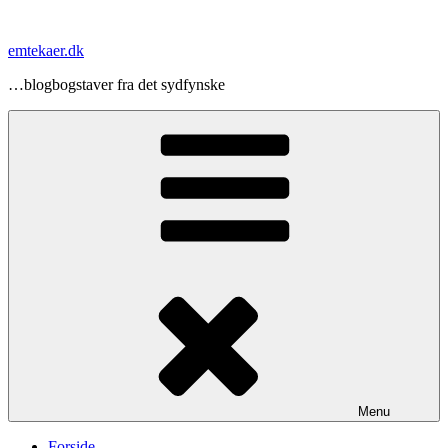
Videre
til
emtekaer.dk
indhold
…blogbogstaver fra det sydfynske
Menu
Forside