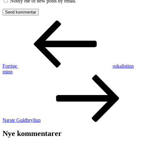
Notify me of new posts by email.
Indlægsnavigation
Forrige
indlæg
Forrige
oskalistinn
minn
Næste
indlæg
Næste
Guldbryllup
Nye kommentarer