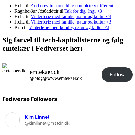
Hella
til
And now to something completely different
Ragnheiður Jósúadóttir
til
Tak for dig, Ingi <3
Hella
til
Vinterferie med familie, natur og kultur <3
Hella
til
Vinterferie med familie, natur og kultur <3
Kim
til
Vinterferie med familie, natur og kultur <3
Sig farvel til tech-kapitalisterne og følg
emtekær i Fediverset her:
emtekaer.dk
Follow
@blog@www.emtekaer.dk
Fediverse Followers
Kim Linnet
@kimlinnet@mstdn.dk