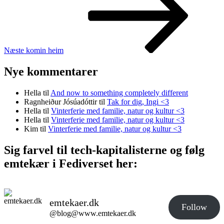
Næste
komin heim
Nye kommentarer
Hella
til
And now to something completely different
Ragnheiður Jósúadóttir
til
Tak for dig, Ingi <3
Hella
til
Vinterferie med familie, natur og kultur <3
Hella
til
Vinterferie med familie, natur og kultur <3
Kim
til
Vinterferie med familie, natur og kultur <3
Sig farvel til tech-kapitalisterne og følg
emtekær i Fediverset her:
emtekaer.dk
Follow
@blog@www.emtekaer.dk