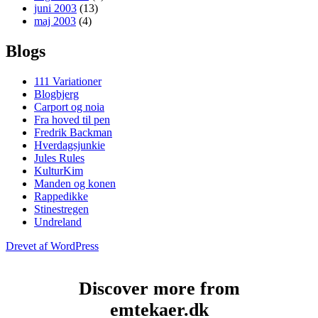
juni 2003
(13)
maj 2003
(4)
Blogs
111 Variationer
Blogbjerg
Carport og noia
Fra hoved til pen
Fredrik Backman
Hverdagsjunkie
Jules Rules
KulturKim
Manden og konen
Rappedikke
Stinestregen
Undreland
Drevet af WordPress
Discover more from
emtekaer.dk