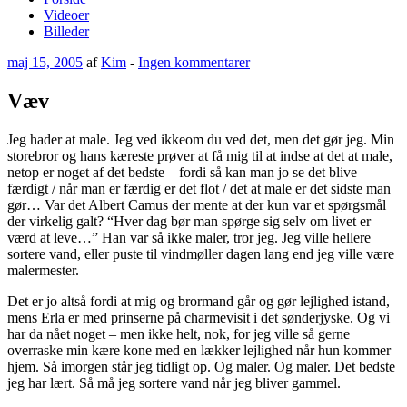
Videoer
Billeder
Udgivet
til
maj 15, 2005
af
Kim
-
Ingen kommentarer
den
Væv
Væv
Jeg hader at male. Jeg ved ikkeom du ved det, men det gør jeg. Min
storebror og hans kæreste prøver at få mig til at indse at det at male,
netop er noget af det bedste – fordi så kan man jo se det blive
færdigt / når man er færdig er det flot / det at male er det sidste man
gør… Var det Albert Camus der mente at der kun var et spørgsmål
der virkelig galt? “Hver dag bør man spørge sig selv om livet er
værd at leve…” Han var så ikke maler, tror jeg. Jeg ville hellere
sortere vand, eller puste til vindmøller dagen lang end jeg ville være
malermester.
Det er jo altså fordi at mig og brormand går og gør lejlighed istand,
mens Erla er med prinserne på charmevisit i det sønderjyske. Og vi
har da nået noget – men ikke helt, nok, for jeg ville så gerne
overraske min kære kone med en lækker lejlighed når hun kommer
hjem. Så imorgen står jeg tidligt op. Og maler. Og maler. Det bedste
jeg har lært. Så må jeg sortere vand når jeg bliver gammel.