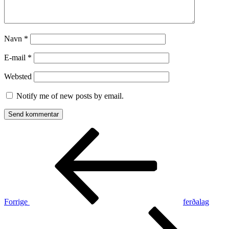
Navn
*
E-mail
*
Websted
Notify me of new posts by email.
Indlægsnavigation
Forrige
indlæg
Forrige
ferðalag
Næste
indlæg