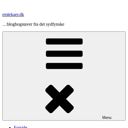
Videre
til
emtekaer.dk
indhold
…blogbogstaver fra det sydfynske
Menu
Forside