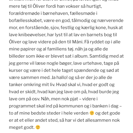
mere tøj til Óliver fordi han vokser så hurtigt,
forældremøde i børnehaven, fællesmøde i
bofællesskabet, være en god, tålmodig og nærverende
mor, en forstående, sjov, festlig og kærlig kone, husk at
lave knibeøvelser, har lyst til at lav en barnets bog til
Óliver og lave videre på den til Máni. Få ryddet op i alle
mine papirer og al familiens tøj. nåh ja og alle de
billeder som ikke er blevet sat i album. Samtidig med at
jeg gerne vil læse nogle bøger, lave urtehave, tage på
kurser og være i det hele taget spændende og sød at
være sammen med. Ja hallo! og så er der jo alle de
tanker omkring mit liv. Hvad skal vi, hvad er godt og
hvad er skidt, hvad kan jeg lave om på, hvad burde jeg
lave om på osv. Nåh, men nok pjat – videre i
programmet skal ind på kommunen og i banken i dag –
to af mine bedste steder i hele verden
og det gode
er at et eller andet sted, så har vi det allesammen nok
meget godt.