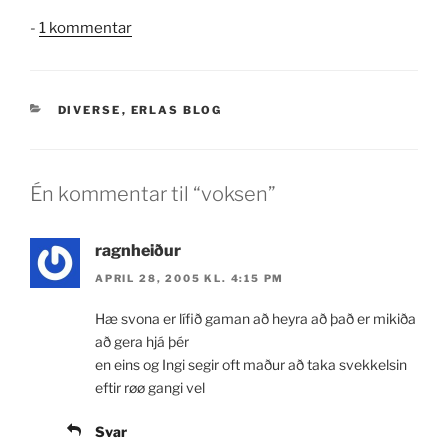
til
-
1 kommentar
voksen
KATEGORIER
DIVERSE
,
ERLAS BLOG
Én kommentar til “voksen”
ragnheiður
APRIL 28, 2005 KL. 4:15 PM
Hæ svona er lí­fið gaman að heyra að það er mikiða
að gera hjá þér
en eins og Ingi segir oft maður að taka svekkelsin
eftir røø gangi vel
Svar