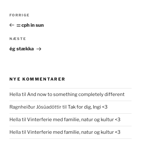
Indlægsnavigation
Forrige
FORRIGE
indlæg
::: cph in sun
Næste
NÆSTE
indlæg
ég stækka
NYE KOMMENTARER
Hella
til
And now to something completely different
Ragnheiður Jósúadóttir
til
Tak for dig, Ingi <3
Hella
til
Vinterferie med familie, natur og kultur <3
Hella
til
Vinterferie med familie, natur og kultur <3