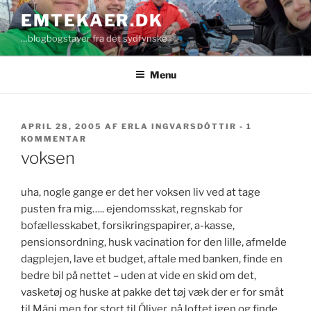
Videre
EMTEKAER.DK
til
…blogbogstaver fra det sydfynske
indhold
Menu
UDGIVET
APRIL 28, 2005
AF
ERLA INGVARSDÓTTIR
-
1
DEN
TIL
KOMMENTAR
VOKSEN
voksen
uha, nogle gange er det her voksen liv ved at tage
pusten fra mig….. ejendomsskat, regnskab for
bofællesskabet, forsikringspapirer, a-kasse,
pensionsordning, husk vacination for den lille, afmelde
dagplejen, lave et budget, aftale med banken, finde en
bedre bil på nettet – uden at vide en skid om det,
vasketøj og huske at pakke det tøj væk der er for småt
til Máni men for stort til Óliver, på loftet igen og finde