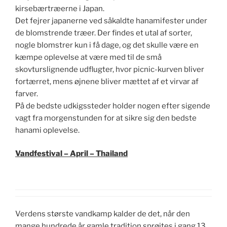
kirsebærtræerne i Japan.
Det fejrer japanerne ved såkaldte hanamifester under
de blomstrende træer. Der findes et utal af sorter,
nogle blomstrer kun i få dage, og det skulle være en
kæmpe oplevelse at være med til de små
skovturslignende udflugter, hvor picnic-kurven bliver
fortærret, mens øjnene bliver mættet af et virvar af
farver.
På de bedste udkigssteder holder nogen efter sigende
vagt fra morgenstunden for at sikre sig den bedste
hanami oplevelse.
Vandfestival –
April – Thailand
Verdens største vandkamp kalder de det, når den
mange hundrede år gamle tradition sprøjtes i gang 13.