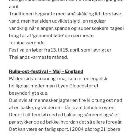
april.
Traditionen begyndte med små skåle og lidt forstøvet
vand, men har siden udviklet sig til en regulær
vandkrig, når slanger, spande og ‘super soakers’ tages i
brug for at ‘gennembløde’ de nærmeste
forbipasserende.
Festivalen løber fra 13. til 15. april, som i øvrigt er
Thailands varmeste måned.
Rulle-ost-festival – Maj – England
På den sidste mandag i maj, som er en engelsk
helligdag, møder man i byen Gloucester et
besynderligt skue.
Dusinvis af mennesker jagter en fire kilo tung ost ned
af en bakke, og vinderen – får lov at beholde osten.
Der er i alt fem løb ned ad bakke og såmænd også et
par stykker op ad bakke, hvordan det så ellers foregår.
Det kan være en farlig sport. I 2004 pådrog 21 løbere