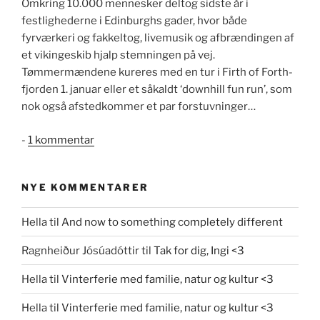
Omkring 10.000 mennesker deltog sidste år i
festlighederne i Edinburghs gader, hvor både
fyrværkeri og fakkeltog, livemusik og afbrændingen af
et vikingeskib hjalp stemningen på vej.
Tømmermændene kureres med en tur i Firth of Forth-
fjorden 1. januar eller et såkaldt ‘downhill fun run’, som
nok også afstedkommer et par forstuvninger…
til
-
1 kommentar
Kun
et
NYE KOMMENTARER
liv
og
Hella
til
And now to something completely different
så
meget
Ragnheiður Jósúadóttir
til
Tak for dig, Ingi <3
man
skal
Hella
til
Vinterferie med familie, natur og kultur <3
nå
Hella
til
Vinterferie med familie, natur og kultur <3
:-)