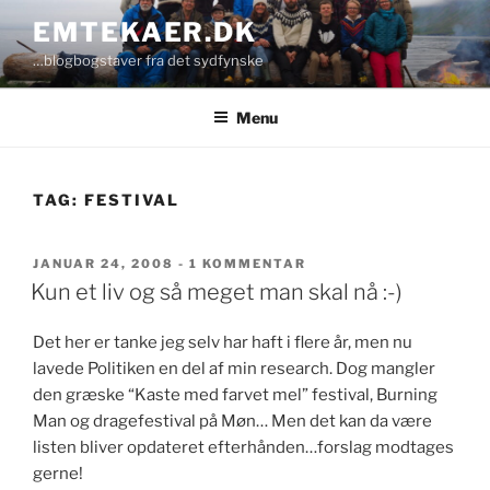
Videre
EMTEKAER.DK
til
…blogbogstaver fra det sydfynske
indhold
Menu
TAG:
FESTIVAL
UDGIVET
TIL
JANUAR 24, 2008
-
1 KOMMENTAR
DEN
KUN
Kun et liv og så meget man skal nå :-)
ET
LIV
Det her er tanke jeg selv har haft i flere år, men nu
OG
SÅ
lavede Politiken en del af min research. Dog mangler
MEGET
den græske “Kaste med farvet mel” festival, Burning
MAN
Man og dragefestival på Møn… Men det kan da være
SKAL
NÅ
listen bliver opdateret efterhånden…forslag modtages
:-)
gerne!