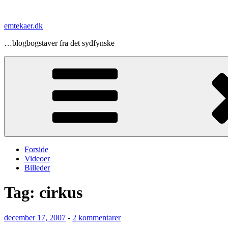
Videre
til
emtekaer.dk
indhold
…blogbogstaver fra det sydfynske
Forside
Videoer
Billeder
Tag:
cirkus
Udgivet
til
december 17, 2007
-
2 kommentarer
den
Kong