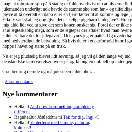
magi at min store søn på 5 stadig er fuldt overbvist om at nisserne find
julemanden underligt nok havde de samme sko som far – og tilfældigvis
prøve at få overtalt en nabo eller en fjern fætter til at komme og leg
Erla. Hvad skal jeg dog give det elskelige pigebarn i julegave?. Hun 
mig altid lidt ved at give det som konen ønsker sig. Fordi der er ikke s
af al ægteskablig magi, som er de ægtepar der aftaler hvad man hver is
kalder vi bare det for julegaver”. Det synes jeg er pattet. Og uveder
med nedværdigende betydning. Så hvis du er i et parforhold hvor I gør
hoppe i havet og starte på en frisk.
Nu er jeg pludselig blevet lidt søvning, så jeg vil gå den lange vej i
de islandske lærerværelser byder på og få mig en dobbelt op inden jeg 
God bedring derude og må julesneen falde blidt…
til
-
2 kommentarer
Kong
Neptun
Nye kommentarer
bruger
ikke
Hella
til
And now to something completely
Viagra
different
Ragnheiður Jósúadóttir
til
Tak for dig, Ingi <3
Hella
til
Vinterferie med familie, natur og
kultur <3