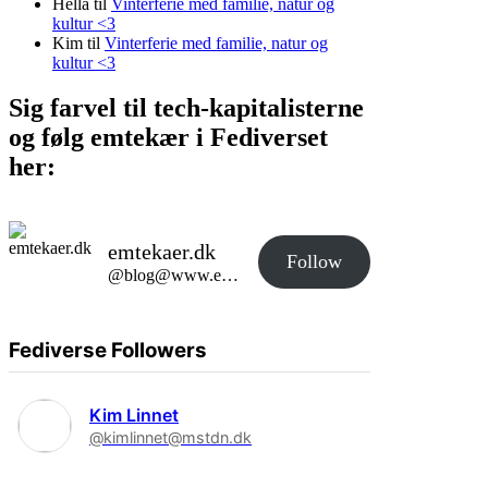
Hella
til
Vinterferie med familie, natur og
kultur <3
Kim
til
Vinterferie med familie, natur og
kultur <3
Sig farvel til tech-kapitalisterne
og følg emtekær i Fediverset
her:
emtekaer.dk
Follow
@blog@www.emtekaer.dk
Fediverse Followers
Kim Linnet
@kimlinnet@mstdn.dk