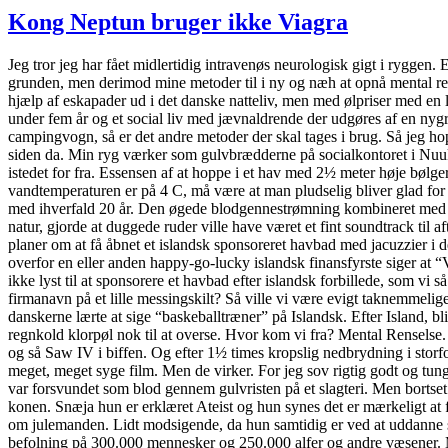
Neptun
Kong Neptun bruger ikke Viagra
bruger
ikke
Jeg tror jeg har fået midlertidig intravenøs neurologisk gigt i ryggen
Viagra
grunden, men derimod mine metoder til i ny og næh at opnå mental rens
hjælp af eskapader ud i det danske natteliv, men med ølpriser med en l
under fem år og et social liv med jævnaldrende der udgøres af en nygra
campingvogn, så er det andre metoder der skal tages i brug. Så jeg hopp
siden da. Min ryg værker som gulvbrædderne på socialkontoret i Nuuk o
istedet for fra. Essensen af at hoppe i et hav med 2½ meter høje bølger
vandtemperaturen er på 4 C, må være at man pludselig bliver glad for 
med ihverfald 20 år. Den øgede blodgennestrømning kombineret med 
natur, gjorde at duggede ruder ville have været et fint soundtrack til a
planer om at få åbnet et islandsk sponsoreret havbad med jacuzzier i de
overfor en eller anden happy-go-lucky islandsk finansfyrste siger at “V
ikke lyst til at sponsorere et havbad efter islandsk forbillede, som vi 
firmanavn på et lille messingskilt? Så ville vi være evigt taknemmelig
danskerne lærte at sige “baskeballtræner” på Islandsk. Efter Island, b
regnkold klorpøl nok til at overse. Hvor kom vi fra? Mental Renselse. 
og så Saw IV i biffen.
Og efter 1½ times kropslig nedbrydning i storfor
meget, meget syge film. Men de virker. For jeg sov rigtig godt og tung
var forsvundet som blod gennem gulvristen på et slagteri. Men bortse
konen. Snæja hun er erklæret Ateist og hun synes det er mærkeligt at 
om julemanden. Lidt modsigende, da hun samtidig er ved at uddanne sig
befolning på 300.000 mennesker og 250.000 alfer og andre væsener. Men