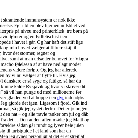
. Et skrantende immunsystem er nok ikke
else. Før i tdien blev hjernen nulstillet ved
iterpris på niveu med printerblæk, tre børn på
vid tømrer og en lydfetischist i en
ede i havet i går. Og har haft det stift lige
g min hoved vælger at filtrere støj til
, hvor det stormer, regner og
livet samt at man udsætter behovet for Viagra
macho følelsean af at have nedlagt moder
ftenens videre forløb. Og jeg har allerede
n by vi nu vælger at flytte til. Hvis jeg
i danskere er så syge og fattige, så har du
så kunne kalde Rykjavik og hvor vi skriver dit
e” så vil han punge ud med millionerne før
liver glæden ved at hoppe i en
dyr
indendørs
Jeg gjorde det igen. Ligesom i fjord. Gik ind
mat, så gik jeg rystet derfra. Det er jo nogen
t den nat – og alle travle tanker om jul og dåb
t fra det… Den anden aften mødte jeg Matti og
forældre sådan går rundt og lyver hele julen
 til turistguide i et land som har en
 jeg synes personligt at det er et strejf af