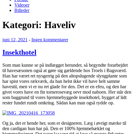
Videoer
Billeder
Kategori:
Haveliv
Udgivet
til
juni 12, 2021
-
Ingen kommentarer
den
Insekthotel
Insekthotel
Som man kunne se på indlægget herunder, så begyndte forarbejdet
til havesæsonen også at gøre sig gældende hos Troels i Bagsværd.
Han har været ret nysgerrig på den altopslugende slyngplante som
har spist vores rækværk, da han helst ikke vil have helt samme
havestil, men vi er nu ret glade for den. Det er en efeu, og den har
givet vores have en fin tornerosevæg oevr mod naboen. Her står den
som baggrund til vores hjemmebyggede insekthotel, bygget af lidt
rester fundet rundt omkring. Sådan kan man også rydde op.
Og ja, det er hende her, som er designeren. Læg i øvrigt mærke til
den cardigan hun har på. Den er 100% hjemmehæklet og
hjemmedesignet. Det tager laaaang tid at lave så mange firkanter,