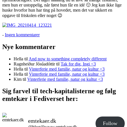
men hun er ustoppelig, når først hun får en idé 🙂 Jeg kan ikke lige
huske hvorfor hun har ting på hovedet, men det var sikkert en
opgave til friskolen eller noget 😉
til
-
Ingen kommentarer
Insekthotel
Nye kommentarer
Hella
til
And now to something completely different
Ragnheiður Jósúadóttir
til
Tak for dig, Ingi <3
Hella
til
Vinterferie med familie, natur og kultur <3
Hella
til
Vinterferie med familie, natur og kultur <3
Kim
til
Vinterferie med familie, natur og kultur <3
Sig farvel til tech-kapitalisterne og følg
emtekær i Fediverset her:
emtekaer.dk
Follow
@blog@www.emtekaer.dk