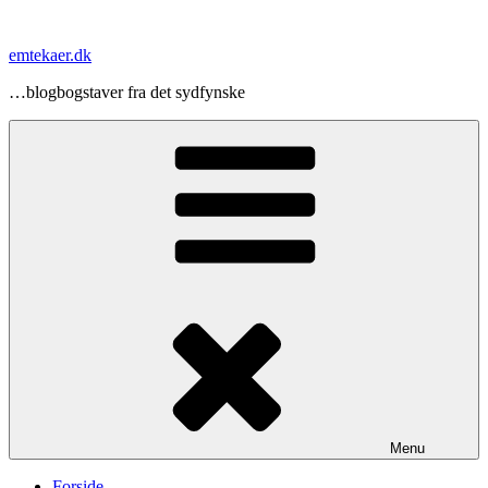
Videre
til
emtekaer.dk
indhold
…blogbogstaver fra det sydfynske
Menu
Forside