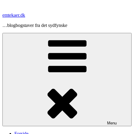
Videre
til
emtekaer.dk
indhold
…blogbogstaver fra det sydfynske
Menu
Forside