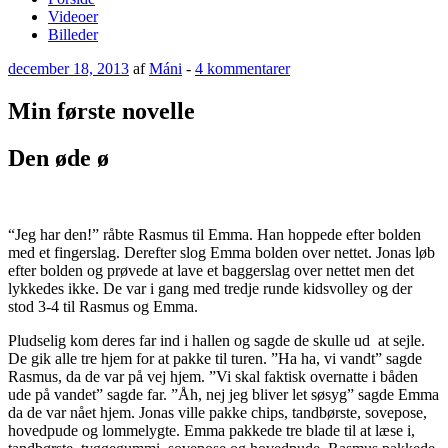
Videoer
Billeder
Udgivet
til
december 18, 2013
af
Máni
-
4 kommentarer
den
Min
første
Min første novelle
novelle
Den øde ø
“Jeg har den!” råbte Rasmus til Emma. Han hoppede efter bolden
med et fingerslag. Derefter slog Emma bolden over nettet. Jonas løb
efter bolden og prøvede at lave et baggerslag over nettet men det
lykkedes ikke. De var i gang med tredje runde kidsvolley og der
stod 3-4 til Rasmus og Emma.
Pludselig kom deres far ind i hallen og sagde de skulle ud at sejle.
De gik alle tre hjem for at pakke til turen. ”Ha ha, vi vandt” sagde
Rasmus, da de var på vej hjem. ”Vi skal faktisk overnatte i båden
ude på vandet” sagde far. ”Åh, nej jeg bliver let søsyg” sagde Emma
da de var nået hjem. Jonas ville pakke chips, tandbørste, sovepose,
hovedpude og lommelygte. Emma pakkede tre blade til at læse i,