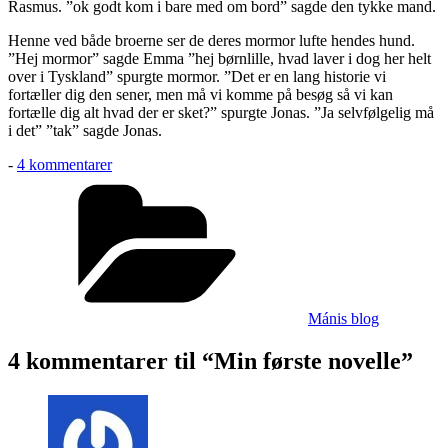
Rasmus. ”ok godt kom i bare med om bord” sagde den tykke mand.
Henne ved både broerne ser de deres mormor lufte hendes hund.
”Hej mormor” sagde Emma ”hej børnlille, hvad laver i dog her helt
over i Tyskland” spurgte mormor. ”Det er en lang historie vi
fortæller dig den sener, men må vi komme på besøg så vi kan
fortælle dig alt hvad der er sket?” spurgte Jonas. ”Ja selvfølgelig må
i det” ”tak” sagde Jonas.
til
-
4 kommentarer
Min
Kategorier
første
novelle
Mánis blog
4 kommentarer til “Min første novelle”