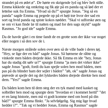
strandet på en ødet ø”. De hørte en skrigende lyd og blev helt stille.
Emma kikkede sig omkring og fik øje på en panda og så lød der et
lettelse suk fra Emma. ”Hvad så du?” spurgte Jonas. ”Jeg så en
panda” sagde Emma og pegede op på et højt træ hvor der sad en
sort og hvid panda og spiste kokos nødder. ”Skal vi udforske øen og
se om vi kan finde læ til natten og mad for den sags skyld” sagde
Rasmus. ”Jo god ide” sagde Emma.
Da de havde gået i en time fandt de en grotte som der ikke var noget
eller nogen i så den sov de i.
Næste morgen strålede solen over øen så de ville bade i deres tøj.
”Hey, se lige der en båd” sagde Jonas. Så børnene de råbte og
vinkede men båden drejede ikke. Så fik Emma en ide ”hey, Jonas
har du stadig dit sølv ur?” spurgte Emma ”ja men det virker ikke”
sagde Jonas ”godt, fordi du kan spejle solen hen mod båden, men
pas på du blinder ham der sejler i båden” ”øh, ok” sagde Jonas og
prøvede at spejle det og det lykkedes båden drejede direkte hen mod
dem. ”Yes!” sagde Emma.
Da båden kom hen til dem steg der en tyk mand med kasket og
solbriller hen mod og spurgte dem ”hvordan er i kommet hertil” ”det
er en lang historie, men må vi godt komme med om bord på din
båd?” spurgte Emma flinkt. ”Ja selvfølgelig. Sig mig lige hvad
hedder i?”. ”Tak og vi hedder Jonas, Emma og Rasmus” sagde