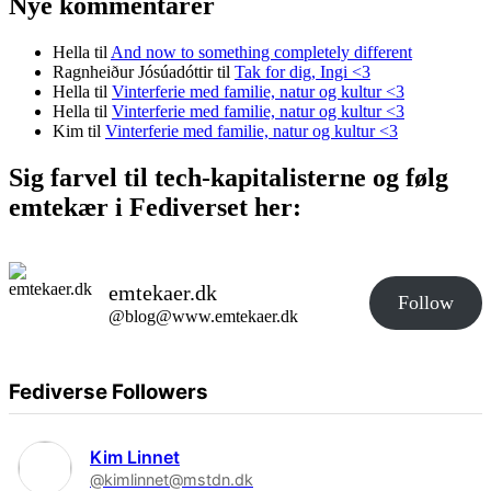
Nye kommentarer
Hella
til
And now to something completely different
Ragnheiður Jósúadóttir
til
Tak for dig, Ingi <3
Hella
til
Vinterferie med familie, natur og kultur <3
Hella
til
Vinterferie med familie, natur og kultur <3
Kim
til
Vinterferie med familie, natur og kultur <3
Sig farvel til tech-kapitalisterne og følg
emtekær i Fediverset her:
emtekaer.dk
Follow
@blog@www.emtekaer.dk
Fediverse Followers
Kim Linnet
@kimlinnet@mstdn.dk