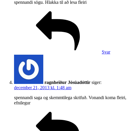
spennandi sögu. Hlakka til að lesa fleiri
Svar
ragnheiður Jósúadóttir
siger:
december 21, 2013 kl. 1:48 am
spennandi saga og skemmtilega skrifuð. Vonandi koma fleiri,
efnilegur