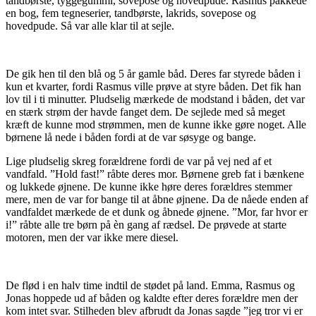
tandbørste, tyggegummi, sovepose og hovedpude. Rasmus pakkede
en bog, fem tegneserier, tandbørste, lakrids, sovepose og
hovedpude. Så var alle klar til at sejle.
De gik hen til den blå og 5 år gamle båd. Deres far styrede båden i
kun et kvarter, fordi Rasmus ville prøve at styre båden. Det fik han
lov til i ti minutter. Pludselig mærkede de modstand i båden, det var
en stærk strøm der havde fanget dem. De sejlede med så meget
kræft de kunne mod strømmen, men de kunne ikke gøre noget. Alle
børnene lå nede i båden fordi at de var søsyge og bange.
Lige pludselig skreg forældrene fordi de var på vej ned af et
vandfald. ”Hold fast!” råbte deres mor. Børnene greb fat i bænkene
og lukkede øjnene. De kunne ikke høre deres forældres stemmer
mere, men de var for bange til at åbne øjnene. Da de nåede enden af
vandfaldet mærkede de et dunk og åbnede øjnene. ”Mor, far hvor er
i!” råbte alle tre børn på èn gang af rædsel. De prøvede at starte
motoren, men der var ikke mere diesel.
De flød i en halv time indtil de stødet på land. Emma, Rasmus og
Jonas hoppede ud af båden og kaldte efter deres forældre men der
kom intet svar. Stilheden blev afbrudt da Jonas sagde ”jeg tror vi er