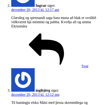
Ingvar
siger:
december 20, 2013 kl. 12:17 am
Glæsileg og spennandi saga bara muna að blak er svolítið
viðkvæmt hjá mömmu og pabba. Kveðja afi og amma
Ekrusmára
Svar
ingibjörg
siger:
december 20, 2013 kl. 12:12 pm
Til hamingju elsku Máni með þessa skemmtilega og