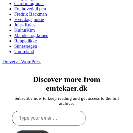
Carport og noia
Fra hoved til pen
Fredrik Backman
Hverdagsjunkie
Jules Rules
KulturKim
Manden og konen
Rappedikke
Stinestregen
Undreland
Drevet af WordPress
Discover more from
emtekaer.dk
Subscribe now to keep reading and get access to the full
archive.
Type
your
email…