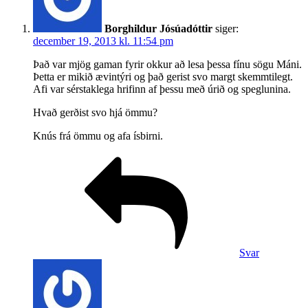
Borghildur Jósúadóttir
siger:
december 19, 2013 kl. 11:54 pm
Það var mjög gaman fyrir okkur að lesa þessa fínu sögu Máni.
Þetta er mikið ævintýri og það gerist svo margt skemmtilegt.
Afi var sérstaklega hrifinn af þessu með úrið og speglunina.
Hvað gerðist svo hjá ömmu?
Knús frá ömmu og afa ísbirni.
Svar