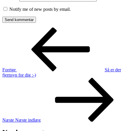
Notify me of new posts by email.
Indlægsnavigation
Forrige
indlæg
Forrige
Så er der
fjernsyn for dig :-)
Næste
indlæg
Næste
Næste indlæg