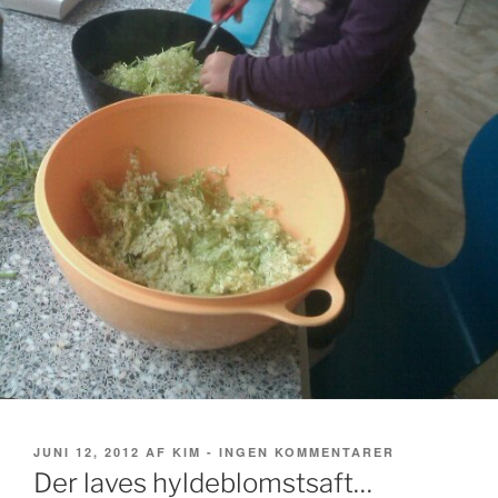
UDGIVET
TIL
JUNI 12, 2012
AF
KIM
-
INGEN KOMMENTARER
DEN
DER
Der laves hyldeblomstsaft…
LAVES