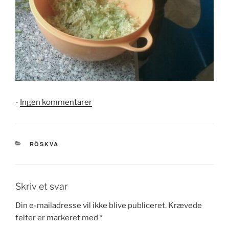
til
-
Ingen kommentarer
Der
laves
hyldeblomstsaft…
KATEGORIER
RÖSKVA
Skriv et svar
Din e-mailadresse vil ikke blive publiceret.
Krævede
felter er markeret med
*