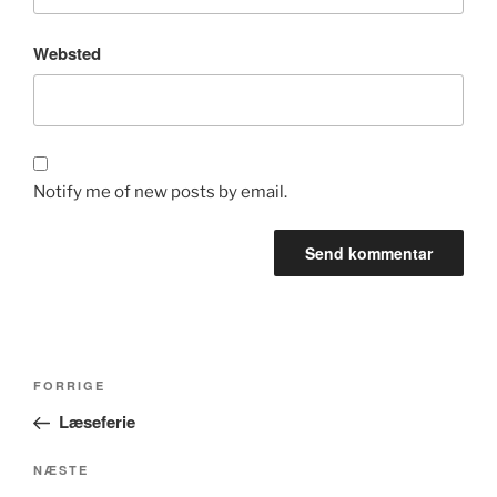
Websted
Notify me of new posts by email.
Indlægsnavigation
Forrige
FORRIGE
indlæg
Læseferie
Næste
NÆSTE