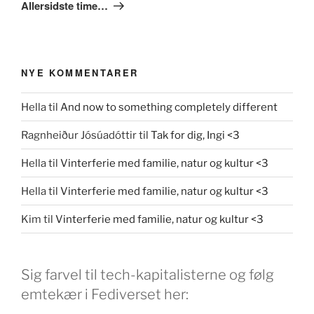
indlæg
Allersidste time…
NYE KOMMENTARER
Hella
til
And now to something completely different
Ragnheiður Jósúadóttir
til
Tak for dig, Ingi <3
Hella
til
Vinterferie med familie, natur og kultur <3
Hella
til
Vinterferie med familie, natur og kultur <3
Kim
til
Vinterferie med familie, natur og kultur <3
Sig farvel til tech-kapitalisterne og følg
emtekær i Fediverset her: