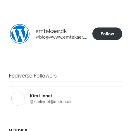
emtekaer.dk
Follow
@blog@www.emtekaer.dk
Fediverse Followers
Kim Linnet
@kimlinnet@mstdn.dk
MINDER