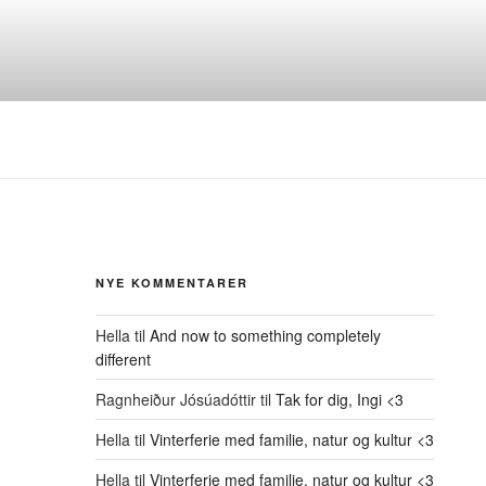
NYE KOMMENTARER
Hella
til
And now to something completely
different
Ragnheiður Jósúadóttir
til
Tak for dig, Ingi <3
Hella
til
Vinterferie med familie, natur og kultur <3
Hella
til
Vinterferie med familie, natur og kultur <3