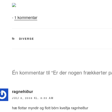
til
-
1 kommentar
Er
der
nogen
KATEGORIER
DIVERSE
frækkerter
på
linien…
Én kommentar til “Er der nogen frækkerter p
ragnehiður
JULI 8, 2008 KL. 8:53 AM
hæ flottar myndir og flott börn kveðja ragnheiður