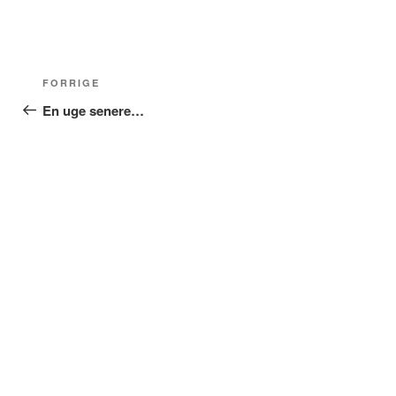
Indlægsnavigation
Forrige
FORRIGE
indlæg
En uge senere…