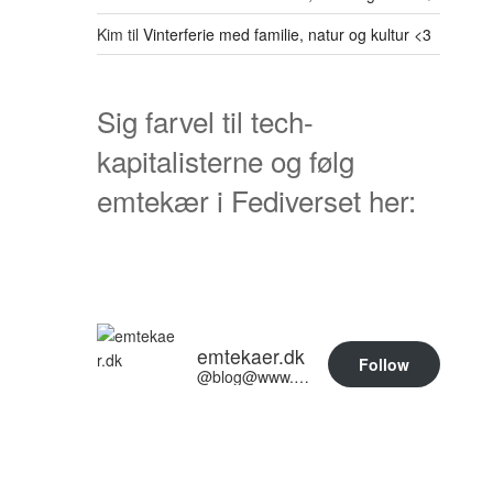
Kim
til
Vinterferie med familie, natur og kultur <3
Sig farvel til tech-
kapitalisterne og følg
emtekær i Fediverset her:
emtekaer.dk
Follow
@blog@www.emtekaer.dk