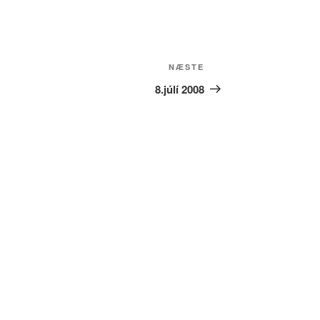
Næste
NÆSTE
indlæg
8.júlí 2008