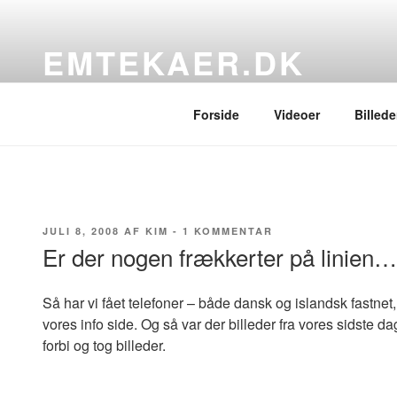
Videre
til
EMTEKAER.DK
indhold
…blogbogstaver fra det sydfynske
Forside
Videoer
Billede
UDGIVET
TIL
JULI 8, 2008
AF
KIM
-
1 KOMMENTAR
DEN
ER
Er der nogen frækkerter på linien…
DER
NOGEN
FRÆKKERTER
Så har vi fået telefoner – både dansk og islandsk fastne
PÅ
LINIEN…
vores info side. Og så var der billeder fra vores sidste d
forbi og tog billeder.