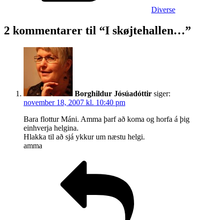
Diverse
2 kommentarer til “I skøjtehallen…”
Borghildur Jósúadóttir
siger:
november 18, 2007 kl. 10:40 pm
Bara flottur Máni. Amma þarf að koma og horfa á þig
einhverja helgina.
Hlakka til að sjá ykkur um næstu helgi.
amma