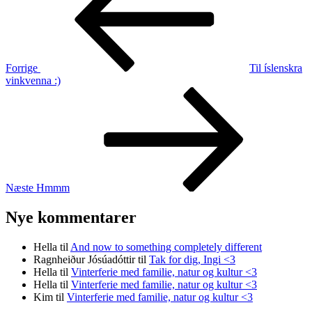
Forrige
Til íslenskra
vinkvenna :)
Næste
indlæg
Næste
Hmmm
Nye kommentarer
Hella
til
And now to something completely different
Ragnheiður Jósúadóttir
til
Tak for dig, Ingi <3
Hella
til
Vinterferie med familie, natur og kultur <3
Hella
til
Vinterferie med familie, natur og kultur <3
Kim
til
Vinterferie med familie, natur og kultur <3