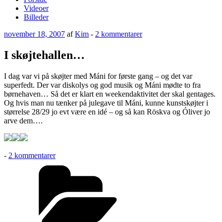
Videoer
Billeder
Udgivet
til
november 18, 2007
af
Kim
-
2 kommentarer
den
I
skøjtehallen…
I skøjtehallen…
I dag var vi på skøjter med Máni for første gang – og det var
superfedt. Der var diskolys og god musik og Máni mødte to fra
børnehaven… Så det er klart en weekendaktivitet der skal gentages.
Og hvis man nu tænker på julegave til Máni, kunne kunstskøjter i
størrelse 28/29 jo evt være en idé – og så kan Röskva og Óliver jo
arve dem….
til
-
2 kommentarer
I
Kategorier
skøjtehallen…