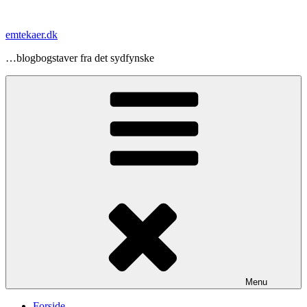
Videre
til
emtekaer.dk
indhold
…blogbogstaver fra det sydfynske
Menu
Forside