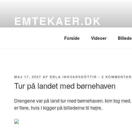
Videre
til
EMTEKAER.DK
indhold
…blogbogstaver fra det sydfynske
Forside
Videoer
Billede
UDGIVET
MAJ 17, 2007
AF
ERLA INGVARSDÓTTIR
-
2 KOMMENTAR
DEN
Tur på landet med børnehaven
Drengene var på land tur med børnehaven. kim tog med. He
er flere, hvis I kigger på billederne til højre.