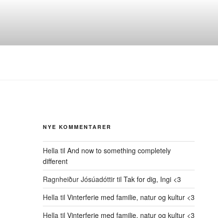
NYE KOMMENTARER
Hella
til
And now to something completely
different
Ragnheiður Jósúadóttir
til
Tak for dig, Ingi <3
Hella
til
Vinterferie med familie, natur og kultur <3
Hella
til
Vinterferie med familie, natur og kultur <3