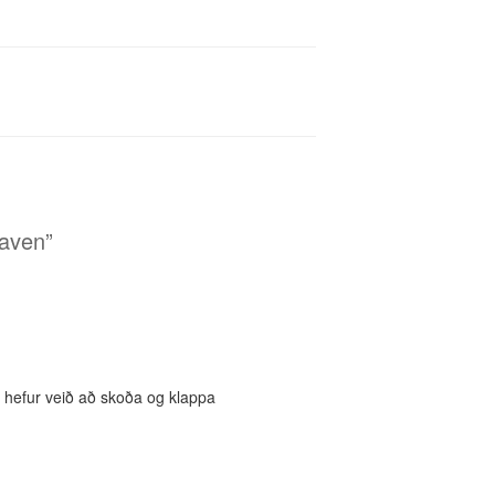
haven”
hefur veið að skoða og klappa