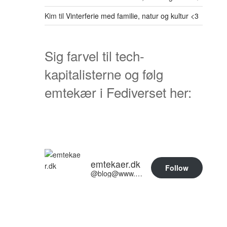
Kim
til
Vinterferie med familie, natur og kultur <3
Sig farvel til tech-
kapitalisterne og følg
emtekær i Fediverset her:
emtekaer.dk
Follow
@blog@www.emtekaer.dk