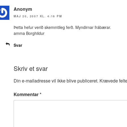
Anonym
MAJ 20, 2007 KL. 4:16 PM
Þetta hefur verið skemmtileg ferð. Myndirnar frábærar.
amma Borghildur
Svar
Skriv et svar
Din e-mailadresse vil ikke blive publiceret.
Krævede felt
Kommentar
*