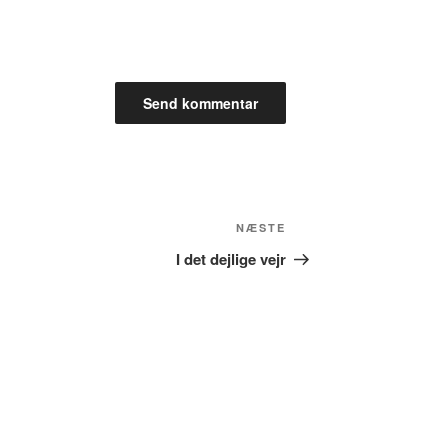
Næste
NÆSTE
indlæg
I det dejlige vejr