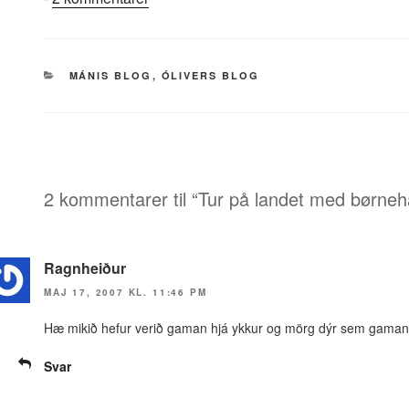
Tur
på
landet
KATEGORIER
MÁNIS BLOG
,
ÓLIVERS BLOG
med
børnehaven
2 kommentarer til “Tur på landet med børne
Ragnheiður
MAJ 17, 2007 KL. 11:46 PM
Hæ mikið hefur verið gaman hjá ykkur og mörg dýr sem gaman 
Svar