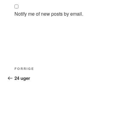
Notify me of new posts by email.
Indlægsnavigation
Forrige
FORRIGE
indlæg
24 uger