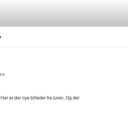
r
TIL
ER
TUR
PÅ
LANDET
MED
r er der nye billeder fra turen. Og der
BØRNEHAVEN