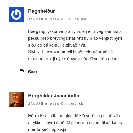
Ragnheiður
JANUAR 8, 2006 KL. 11:08 PM
Hæ gangi ykkur vel að flytja. ég er alveg sammála
þessu með breytingarnar rétt búin að venjast nýrri
síðu og þá kemur eitthvað nýtt.
Styttist í næsta afnmæli hvað heldurður að ltili
stubburinn vilji nýtt sjónvarp eða tölvu eða gítar
Svar
Borghildur Jósúadóttir
JANUAR 9, 2006 KL. 2:57 AM
Húrra Erla, alltaf dugleg. Mikið verður gott að vita
af ykkur í nýrri íbúð. Mig lanar næstum til að kaupa
mér farseðil og kíkja.