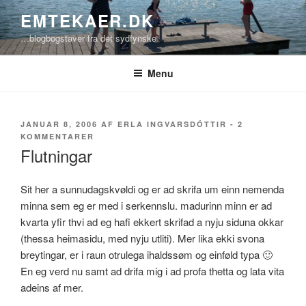
Videre
EMTEKAER.DK
til
…blogbogstaver fra det sydfynske
indhold
Menu
UDGIVET
JANUAR 8, 2006
AF
ERLA INGVARSDÓTTIR
-
2
DEN
TIL
KOMMENTARER
FLUTNINGAR
Flutningar
Sit her a sunnudagskvøldi og er ad skrifa um einn nemenda
minna sem eg er med i serkennslu. madurinn minn er ad
kvarta yfir thvi ad eg hafi ekkert skrifad a nyju siduna okkar
(thessa heimasidu, med nyju utliti). Mer lika ekki svona
breytingar, er i raun otrulega ihaldssøm og einføld typa 🙂
En eg verd nu samt ad drifa mig i ad profa thetta og lata vita
adeins af mer.