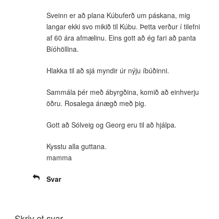
Sveinn er að plana Kúbuferð um páskana, mig
langar ekki svo mikið til Kúbu. Þetta verður í tilefni
af 60 ára afmælinu. Eins gott að ég fari að panta
Bíóhöllina.
Hlakka til að sjá myndir úr nýju íbúðinni.
Sammála þér með ábyrgðina, komið að einhverju
öðru. Rosalega ánægð með þig.
Gott að Sólveig og Georg eru til að hjálpa.
Kysstu alla guttana.
mamma
Svar
Skriv et svar