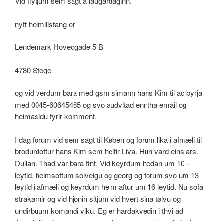
Vid flytjum sem sagt a laugardaginn.
nytt heimilisfang er
Lendemark Hovedgade 5 B
4780 Stege
og vid verdum bara med gsm simann hans Kim til ad byrja
med 0045-60645465 og svo audvitad enntha email og
heimasidu fyrir komment.
I dag forum vid sem sagt til Køben og forum lika i afmæli til
brodurdottur hans Kim sem heitir Liva. Hun vard eins ars.
Dullan. Thad var bara fint. Vid keyrdum hedan um 10 –
leytid, heimsottum solveigu og georg og forum svo um 13
leytid i afmæli og keyrdum heim aftur um 16 leytid. Nu sofa
strakarnir og vid hjonin sitjum vid hvert sina tølvu og
undirbuum komandi viku. Eg er hardakvedin i thvi ad