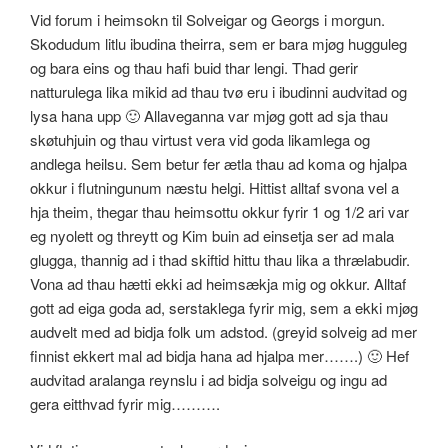
Vid forum i heimsokn til Solveigar og Georgs i morgun.
Skodudum litlu ibudina theirra, sem er bara mjøg hugguleg
og bara eins og thau hafi buid thar lengi. Thad gerir
natturulega lika mikid ad thau tvø eru i ibudinni audvitad og
lysa hana upp 🙂 Allaveganna var mjøg gott ad sja thau
skøtuhjuin og thau virtust vera vid goda likamlega og
andlega heilsu. Sem betur fer ætla thau ad koma og hjalpa
okkur i flutningunum næstu helgi. Hittist alltaf svona vel a
hja theim, thegar thau heimsottu okkur fyrir 1 og 1/2 ari var
eg nyolett og threytt og Kim buin ad einsetja ser ad mala
glugga, thannig ad i thad skiftid hittu thau lika a thrælabudir.
Vona ad thau hætti ekki ad heimsækja mig og okkur. Alltaf
gott ad eiga goda ad, serstaklega fyrir mig, sem a ekki mjøg
audvelt med ad bidja folk um adstod. (greyid solveig ad mer
finnist ekkert mal ad bidja hana ad hjalpa mer…….) 🙂 Hef
audvitad aralanga reynslu i ad bidja solveigu og ingu ad
gera eitthvad fyrir mig……….