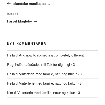
indlæg
Islandske musiksites…
Næste
NÆSTE
indlæg
Farvel Magleby
NYE KOMMENTARER
Hella
til
And now to something completely different
Ragnheiður Jósúadóttir
til
Tak for dig, Ingi <3
Hella
til
Vinterferie med familie, natur og kultur <3
Hella
til
Vinterferie med familie, natur og kultur <3
Kim
til
Vinterferie med familie, natur og kultur <3