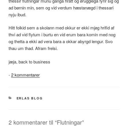
thessir flutningar munu ganga hratt og ørugglega fyrir sig og
ad børnin min, sem og vid verdum hæstanægd i thessari
nyju ibud.
Hitt folkid sem a skolann med okkur er ekki mjøg hrifid af
thvi ad vid flytum i burtu en vid erum bara komin med nog
og thetta a ekki ad vera bara a okkar abyrgd lengur. Svo
thau um thad. Afram frelsi.
jæja, back to business
til
-
2 kommentarer
Flutningar
KATEGORIER
ERLAS BLOG
2 kommentarer til “Flutningar”