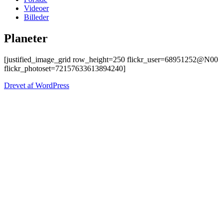
Videoer
Billeder
Planeter
[justified_image_grid row_height=250 flickr_user=68951252@N00
flickr_photoset=72157633613894240]
Drevet af WordPress