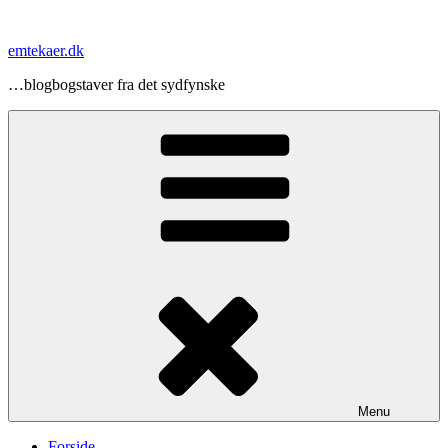
Videre
til
emtekaer.dk
indhold
…blogbogstaver fra det sydfynske
Menu
Forside