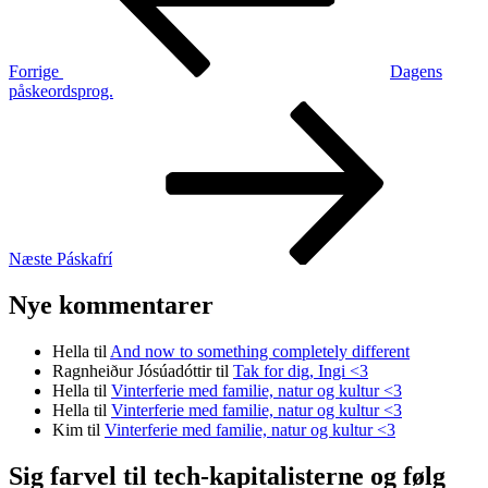
Forrige
Dagens
påskeordsprog.
Næste
indlæg
Næste
Páskafrí
Nye kommentarer
Hella
til
And now to something completely different
Ragnheiður Jósúadóttir
til
Tak for dig, Ingi <3
Hella
til
Vinterferie med familie, natur og kultur <3
Hella
til
Vinterferie med familie, natur og kultur <3
Kim
til
Vinterferie med familie, natur og kultur <3
Sig farvel til tech-kapitalisterne og følg