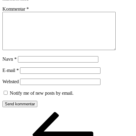
Kommentar
*
Navn
*
E-mail
*
Websted
Notify me of new posts by email.
Indlægsnavigation
Forrige
indlæg