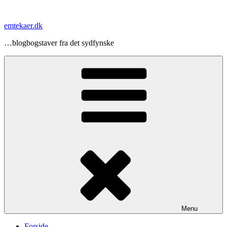
Videre
til
emtekaer.dk
indhold
…blogbogstaver fra det sydfynske
Menu
Forside