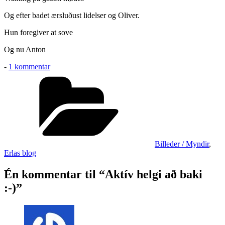
Og efter badet ærsluðust lidelser og Oliver.
Hun foregiver at sove
Og nu Anton
til
-
1 kommentar
Aktív
Kategorier
helgi
að
baki
:-)
Billeder / Myndir
,
Erlas blog
Én kommentar til “Aktív helgi að baki
:-)”