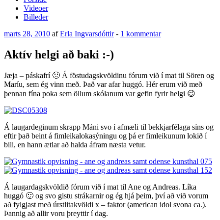
Videoer
Billeder
Udgivet
til
marts 28, 2010
af
Erla Ingvarsdóttir
-
1 kommentar
den
Aktív
helgi
Aktív helgi að baki :-)
að
baki
Jæja – páskafrí 🙂 Á föstudagskvöldinu fórum við í mat til Sören og
:-)
Maríu, sem ég vinn með. Það var afar huggó. Hér erum við með
þennan fína poka sem öllum skólanum var gefin fyrir helgi 😉
Á laugardeginum skrapp Máni svo í afmæli til bekkjarfélaga síns og
eftir það beint á fimleikalokasýningu og þá er fimleikunum lokið í
bili, en hann ætlar að halda áfram næsta vetur.
Á laugardagskvöldið fórum við í mat til Ane og Andreas. Líka
huggó 🙂 og svo gistu strákarnir og ég hjá þeim, því að við vorum
að fylgjast með úrstlitakvöldi x – faktor (american idol svona ca.).
Þannig að allir voru þreyttir í dag.