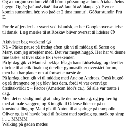
Og á morgun sendum við öll börn í pössun og ætlum að taka aðeins
í gegn. Og ég þaf auðvitað líka að fara út að hlaupa ;-). Svo er
komin sumartími hér, svo það er 2 tíma munur!. Góðar stundir. Frú
E.
For de af jer der har svært ved islandsk, er her Google oversættelse
til dansk. Læg mærke til at Röskav bliver oversat til lidelser 😉
Aktivister bag weekend 🙂
Nå – Påske pause på fredag aften gik vi til middag til Søren og
Mary, som jeg arbejder med. Det var meget huggó. Her har vi denne
fine taske, at hver skole fik i weekenden
På lørdag gik vi Mani så bekkjarfélaga hans fødselsdag, og derefter
direkte til atletik finale og derefter gymnastik er overstået for nu,
men han har planer om at fortsætte næste år.
På lørdag aften gik vi til middag med Ane og Andreas. Også huggó
og så drengene og jeg blev hos dem, fordi vi var overvåge
úrstlitakvöldi x – Factor (American Idol’s ca.). Så alle var trætte i
dag.
Men det er stadig muligt at udnytte denne søndag, og jeg færdig
med at male væggen, og Kim gik til Odense lidelser på en
kunstudstilling og Mani gik til Anton til at springe på trampolíni.
Oliver og ja vi havde brød til frokost med spejlæg og mælk og sirup
i …. MMMM
Walking på gaden mødes