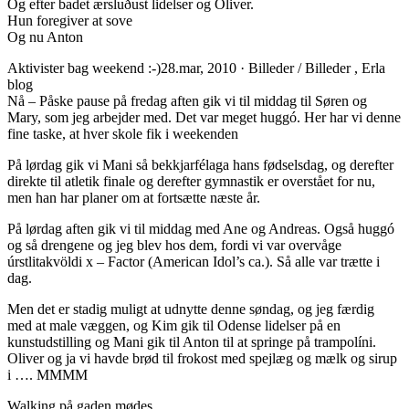
Og efter badet ærsluðust lidelser og Oliver.
Hun foregiver at sove
Og nu Anton
Aktivister bag weekend :-)28.mar, 2010 · Billeder / Billeder , Erla
blog
Nå – Påske pause på fredag aften gik vi til middag til Søren og
Mary, som jeg arbejder med. Det var meget huggó. Her har vi denne
fine taske, at hver skole fik i weekenden
På lørdag gik vi Mani så bekkjarfélaga hans fødselsdag, og derefter
direkte til atletik finale og derefter gymnastik er overstået for nu,
men han har planer om at fortsætte næste år.
På lørdag aften gik vi til middag med Ane og Andreas. Også huggó
og så drengene og jeg blev hos dem, fordi vi var overvåge
úrstlitakvöldi x – Factor (American Idol’s ca.). Så alle var trætte i
dag.
Men det er stadig muligt at udnytte denne søndag, og jeg færdig
med at male væggen, og Kim gik til Odense lidelser på en
kunstudstilling og Mani gik til Anton til at springe på trampolíni.
Oliver og ja vi havde brød til frokost med spejlæg og mælk og sirup
i …. MMMM
Walking på gaden mødes