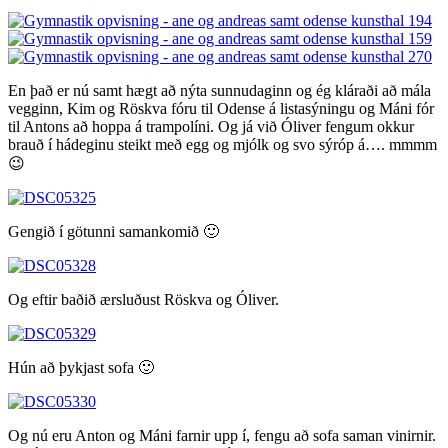
En það er nú samt hægt að nýta sunnudaginn og ég kláraði að mála
vegginn, Kim og Röskva fóru til Odense á listasýningu og Máni fór
til Antons að hoppa á trampolíni. Og já við Óliver fengum okkur
brauð í hádeginu steikt með egg og mjólk og svo sýróp á…. mmmm
😉
Gengið í götunni samankomið 🙂
Og eftir baðið ærsluðust Röskva og Óliver.
Hún að þykjast sofa 🙂
Og nú eru Anton og Máni farnir upp í, fengu að sofa saman vinirnir.