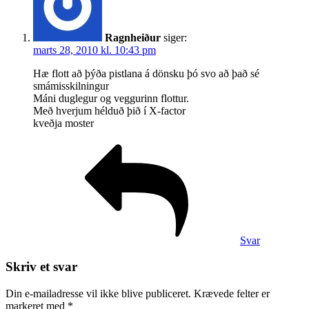
Ragnheiður
siger:
marts 28, 2010 kl. 10:43 pm
Hæ flott að þýða pistlana á dönsku þó svo að það sé
smámisskilningur
Máni duglegur og veggurinn flottur.
Með hverjum hélduð þið í X-factor
kveðja moster
Svar
Skriv et svar
Din e-mailadresse vil ikke blive publiceret.
Krævede felter er
markeret med
*