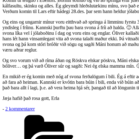
Komin til tengdó í Ebeltoft. Börnin sofnuð og við að springa eftir jul
kálfasultu, skinku og alles. Ég gleymdi hleðslutækinu mínu, svo það e
Verðum komin til Lars eftir hádegi 28.des. þar sem hann heldur jólabo
Og eins og ungarnir mínur voru eitthvað að springa á limminu fyrstu 
yndisleg í fríinu. Kannski þurftu þau bara svona á fríi að halda. 🙂 A
svona líka vel í jólaboðinu í dag og voru eins og englar. Óliver kallað
hans lét hann vinsamlegast vita að svona talaði maður ekki. Þá vitnaði
svona og þá kom stóri bróðir við sögu og sagði Máni honum að maður t
væru aðrar reglur.
Og svo vorum við að ríma áðan og Röskva elskar pöskva, Máni elskar f
bóliver… og þá varð Óliver súr og sagði: Nei ég elska mamma mín. 
En mikið er ég komin með nóg af svona ferðalögum í bili. Ég á eftir a
að fara að heiman. Kannski er kvótin bara búin í bili, enda við búin 
það bara allt í lagi, þ.e. að vera heima hjá sér, þangað til að löngunin t
Jæja hafið það rosa gott, Erla
til
-
2 kommentarer
Á
Kategorier
Jótlandi