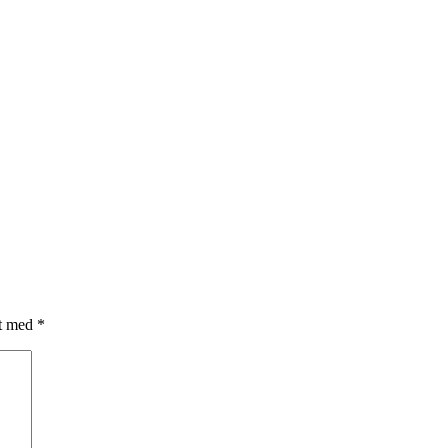
et med
*