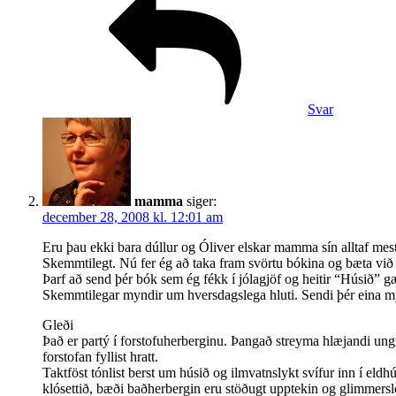
Svar
mamma
siger:
december 28, 2008 kl. 12:01 am
Eru þau ekki bara dúllur og Óliver elskar mamma sín alltaf mest
Skemmtilegt. Nú fer ég að taka fram svörtu bókina og bæta við 
Þarf að send þér bók sem ég fékk í jólagjöf og heitir “Húsið” g
Skemmtilegar myndir um hversdagslega hluti. Sendi þér eina my
Gleði
Það er partý í forstofuherberginu. Þangað streyma hlæjandi un
forstofan fyllist hratt.
Taktföst tónlist berst um húsið og ilmvatnslykt svífur inn í eld
klósettið, bæði baðherbergin eru stöðugt upptekin og glimmersló