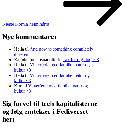
Næste
Komin heim húrra
Nye kommentarer
Hella
til
And now to something completely
different
Ragnheiður Jósúadóttir
til
Tak for dig, Ingi <3
Hella
til
Vinterferie med familie, natur og
kultur <3
Hella
til
Vinterferie med familie, natur og
kultur <3
Kim
til
Vinterferie med familie, natur og
kultur <3
Sig farvel til tech-kapitalisterne
og følg emtekær i Fediverset
her: