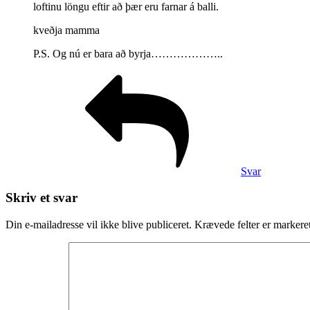
loftinu löngu eftir að þær eru farnar á balli.
kveðja mamma
P.S. Og nú er bara að byrja………………..
Svar
Skriv et svar
Din e-mailadresse vil ikke blive publiceret.
Krævede felter er marker