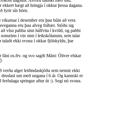
efrokost dagsins. Alvöru danskt með síld,
r ekkert hægt að hringja í okkur þessa dagana.
ð fyrir sín börn.
3 vikurnar í desember eru þau búin að vera
llaveganna eru þau alveg frábær. Stóðu sig
i að vísu pabba sinn hálfvita í kvöld, og pabbi
 sonurinn í vin sinn í leikskólanum, sem talar
alaði ekki svona í okkar fjölskyldu, þar
áni os.frv. og svo sagði Máni: Óliver elskar
🙂
ð verða alger leiðindaskjóða sem nennir ekki
að druslast um með ungana í 6 ár. Og kannski er
il ferðalaga springur aftur út :). Segi nú svona.