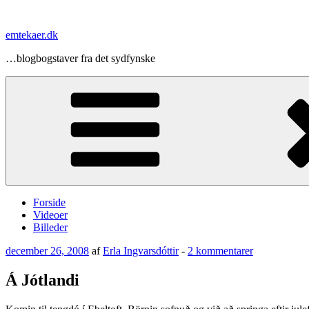
Videre
til
emtekaer.dk
indhold
…blogbogstaver fra det sydfynske
Forside
Videoer
Billeder
Udgivet
til
december 26, 2008
af
Erla Ingvarsdóttir
-
2 kommentarer
den
Á
Jótlandi
Á Jótlandi