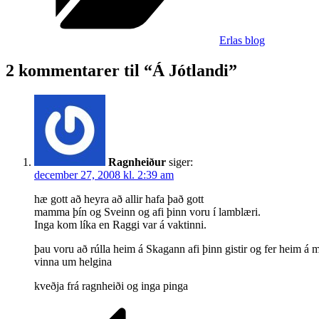
Erlas blog
2 kommentarer til “Á Jótlandi”
Ragnheiður
siger:
december 27, 2008 kl. 2:39 am
hæ gott að heyra að allir hafa það gott
mamma þín og Sveinn og afi þinn voru í lamblæri.
Inga kom líka en Raggi var á vaktinni.
þau voru að rúlla heim á Skagann afi þinn gistir og fer heim á m
vinna um helgina
kveðja frá ragnheiði og inga pinga