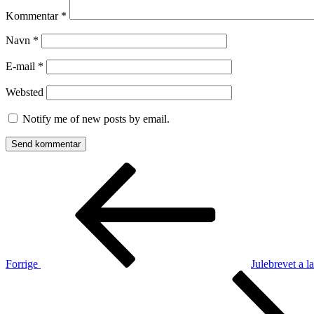
Kommentar
*
Navn
*
E-mail
*
Websted
Notify me of new posts by email.
Indlægsnavigation
Forrige
indlæg
Forrige
Julebrevet a l
Næste
indlæg