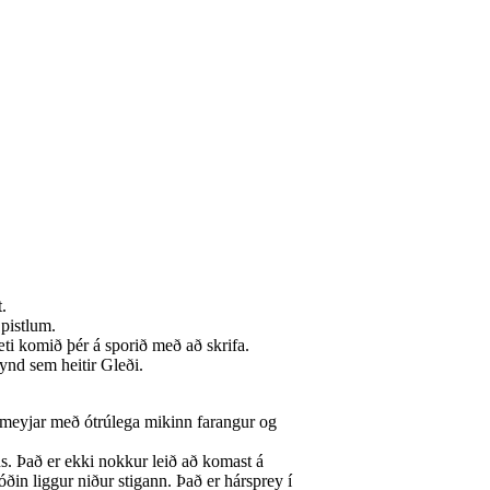
.
pistlum.
æti komið þér á sporið með að skrifa.
nd sem heitir Gleði.
gmeyjar með ótrúlega mikinn farangur og
hús. Það er ekki nokkur leið að komast á
ðin liggur niður stigann. Það er hársprey í