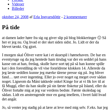
Videoer
Billeder
Udgivet
til
oktober 24, 2008
af
Erla Ingvarsdóttir
-
2 kommentarer
den
På
tide
På tide
at damen lader høre fra sig og giver slip på blog blokkeringer 🙂 Så
her er jeg nu. Og hvad er der sket siden sidst. Jo. Lidt er der da
blevet tænkt. Og gjort.
I morgen skal Óliver være kat i et skuespil i børnehaven. De har en
eventyruge og da jeg hentede ham tirsdag var der en seddel på hans
kasse om at han, fredag, skulle have sort tøj på så han kunne spille
kat i den forestilling de vil vise forældrene klokken 14. Allerede da
jeg læste seddlen kunne jeg mærke tårene presse sig på. Jeg bliver
fand… rørt over ingenting. Eller jo over noget og meget over sådan
noget. Ligseom da Máni takkede onkel Kinge for at vi fik lov til at
få Muggí, eller da han skulle på sin første fisketur på Island, eller da
Óliver fortalte mig at jeg var verdens bedste. Første skoledag og
sådan. Lidt en anstrengende mor en gang imellem, i hvert fald hvad
det angår.
Jo, så venter jeg stadig på at lære at leve med mig selv. F.eks. har jeg