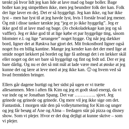
tænkt på hvor lidt jeg kan lide at lave mad og bage boller. Bage
boller kan jeg simpelthen ikke, men jeg beundrer folk der kan. Folk
der lige laver en dej. Det er så hyggeligt. Jeg kan ikke, og har ikke
lyst – men har lyst til at jeg havde lyst, hvis I forstår hvad jeg mener.
Og mit i disse tanker tænkte jeg “jeg er jo ikke hyggelig”. Jeg er
ikke god til at lave mad og bage. (Jo chokoladekage kan jeg og så
vaffler). Jeg er ikke god til at lige købe et par hyggelige ting, såsom
blomster e.l. og lige “arrangere” noget hygge. Og når jeg dækker
bord, ligner det at Røskva har gjort det. Mit frokostbord ligner også
noget fra en billig kantine. Mange jeg kender kan det der med lige at
smide noget lækkert på bordet og lige få anbragt det i en lækker skål
eller noget og det ser bare så hyggeligt og fint og fedt ud. Der er jeg
bare dårlig. Og nu er det så mit mål at lade være med at ønske at jeg
kunne det og lære at leve med at jeg ikke kan. 🙂 og hvem ved så
hvad fremtiden bringer.
Ellers går dagene hurtigt og her sidst på ugen er vi trætte
allesammen. Men i aften fik Kim og jeg et godt skud energi, da vi
var inde og se Jonathan Spang. Det var ………….. sjovt. Jeg
grinede og grinede og grinede. Og mere vil jeg ikke sige om det.
Fantastisk. I morgen står den på volleyturnering for Kim og unger
og jeg får besøg af Ane og Alma – fredagen står på pizza og disney
show. Som vi plejer. Hvor er det dog dejligt at kunne skrive – som
vi plejer.