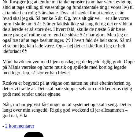
Nu forsøger jeg at ændre mit tankemønster (som har været evigt og
altid at tage stilling til væsentlige og fundamentale ting i vores liv) til
at tænke i en rolig 5 års bane. Dvs. at i stedet for at tænke, et år,
hvad skal jeg så. Så tænke 5 år. Og, hvis alt går vel – er alle vores
børn i skole om 5 år. 5 år er faktisk ikke så lang tid og det er vildt at
de allerede er så store der. I hvert fald, skulle de næste 5 år bære
mere præg af rutine og ro, end de sidste 5 år har gjort. Men jeg er
også træt af at tage beslutninger. 🙂 I hvert fald de helt store. Så må
vi se om jeg kan lade være. Og – nej det er ikke fordi jeg er helt
ideforladt 🙂
Máni havde en ven med hjem onsdag og de legede rigtig godt. Oppe
på Mánis værelse og hørte musik og spillede med kort og legede
med lego. Jep, så stor er han blevet.
Røskva er begyndt på at vågne om natten nu efter efterårsferien og
det er vi trætte af. Det skal bare stoppe, selv om det klæder os rigtig
godt med render under øjnene.
Nåh, nu har jeg vist fået noget ud af systemet og skal i seng. Det er
langt over min sengetid. Rigtig god weekend til jer allesammen –
god nat, Erla
til
-
2 kommentarer
På
Kategorier
tide