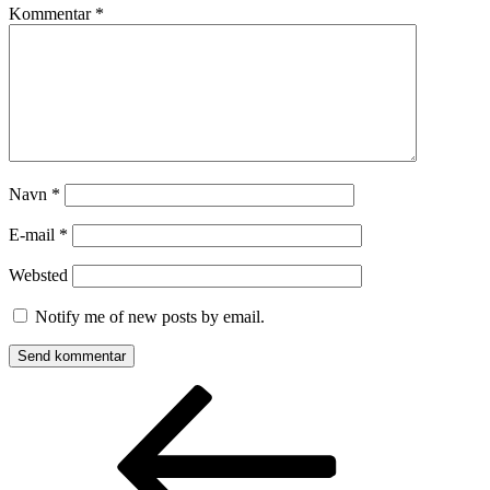
Kommentar
*
Navn
*
E-mail
*
Websted
Notify me of new posts by email.
Indlægsnavigation
Forrige
indlæg