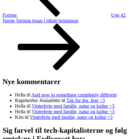
Forrige
Uge 42
Næste
Næste
Sætasta kisan í öllum heiminum
indlæg
Nye kommentarer
Hella
til
And now to something completely different
Ragnheiður Jósúadóttir
til
Tak for dig, Ingi <3
Hella
til
Vinterferie med familie, natur og kultur <3
Hella
til
Vinterferie med familie, natur og kultur <3
Kim
til
Vinterferie med familie, natur og kultur <3
Sig farvel til tech-kapitalisterne og følg
emtekær i Fediverset her: