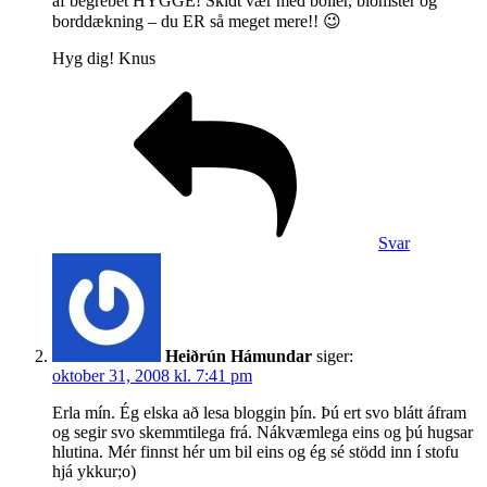
af begrebet HYGGE! Skidt vær med boller, blomster og
borddækning – du ER så meget mere!! 😉
Hyg dig! Knus
Svar
Heiðrún Hámundar
siger:
oktober 31, 2008 kl. 7:41 pm
Erla mín. Ég elska að lesa bloggin þín. Þú ert svo blátt áfram
og segir svo skemmtilega frá. Nákvæmlega eins og þú hugsar
hlutina. Mér finnst hér um bil eins og ég sé stödd inn í stofu
hjá ykkur;o)