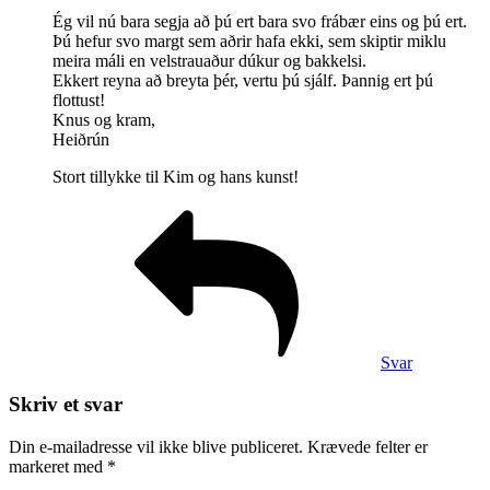
Ég vil nú bara segja að þú ert bara svo frábær eins og þú ert.
Þú hefur svo margt sem aðrir hafa ekki, sem skiptir miklu
meira máli en velstrauaður dúkur og bakkelsi.
Ekkert reyna að breyta þér, vertu þú sjálf. Þannig ert þú
flottust!
Knus og kram,
Heiðrún
Stort tillykke til Kim og hans kunst!
Svar
Skriv et svar
Din e-mailadresse vil ikke blive publiceret.
Krævede felter er
markeret med
*