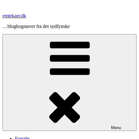
Videre
til
emtekaer.dk
indhold
…blogbogstaver fra det sydfynske
Menu
Forside